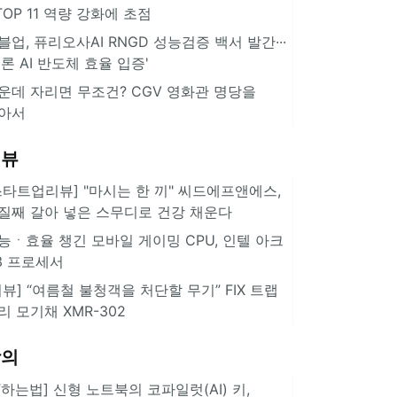
··TOP 11 역량 강화에 초점
블업, 퓨리오사AI RNGD 성능검증 백서 발간···
추론 AI 반도체 효율 입증'
운데 자리면 무조건? CGV 영화관 명당을
아서
리뷰
스타트업리뷰] "마시는 한 끼" 씨드에프앤에스,
질째 갈아 넣은 스무디로 건강 채운다
능ㆍ효율 챙긴 모바일 게이밍 CPU, 인텔 아크
3 프로세서
리뷰] “여름철 불청객을 처단할 무기” FIX 트랩
리 모기채 XMR-302
강의
IT하는법] 신형 노트북의 코파일럿(AI) 키,