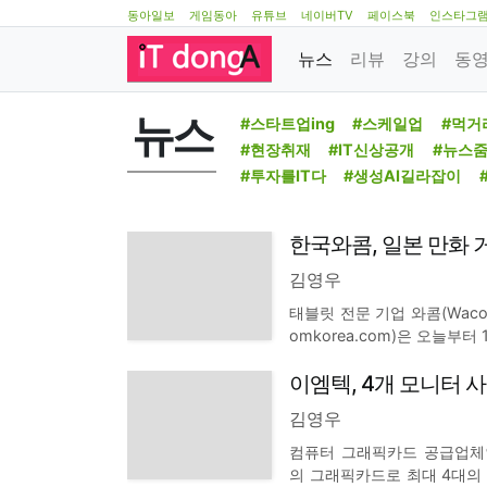
동아일보
게임동아
유튜브
네이버TV
페이스북
인스타그
뉴스
리뷰
강의
동
뉴스
#스타트업ing
#스케일업
#먹거
#현장취재
#IT신상공개
#뉴스
#투자를IT다
#생성AI길라잡이
한국와콤, 일본 만화 
김영우
태블릿 전문 기업 와콤(Wac
omkorea.com)은 오늘부
COF) 2010에 일본 만화
이엠텍, 4개 모니터 사
니 세미나를 18일 한국만화진흥
김영우
컴퓨터 그래픽카드 공급업체인 
의 그래픽카드로 최대 4대의 모