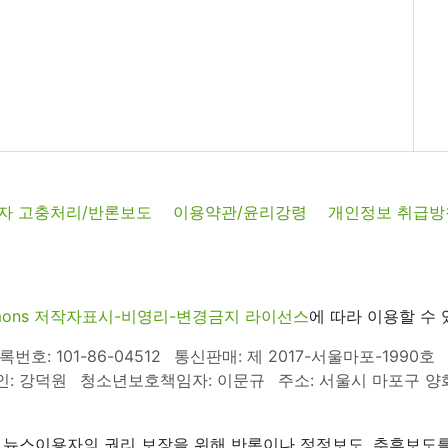
자 고충처리/반론보도
이용약관/윤리강령
개인정보 취급방
commons 저작자표시-비영리-변경금지 라이선스
에 따라 이용할 수 
호: 101-86-04512
통신판매: 제 2017-서울마포-1990호
인: 강덕원
청소년보호책임자: 이문규
주소: 서울시 마포구 양화로
 뉴스이용자의 권리 보장을 위해 반론이나 정정보도, 추후보도를