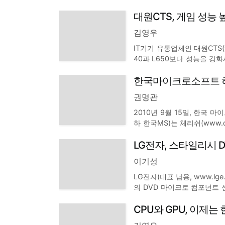
D 5770 FleX Edition'을 
대원CTS, 게임 성능 
출시된 제품 중 최초로 ATI
김영우
IT기기 유통업체인 대원CTS(www
40과 L650보다 성능을 강화시
한, 출시를 기념하여 기본 메
한국마이크로소프트 하
행한다. L640-02W006과
권명관
2010년 9월 15일, 한국 마이
하 한국MS)는 체리쉬(www.
로모션을 순차적으로 진행할 
LG전자, 스타일리시 
아크책생 개발 및 전시홍보, 
이기성
LG전자(대표 남용, www.lg
의 DVD 마이크로 컴포넌트 
기능을 탑재해 무선 헤드셋으
CPU와 GPU, 이제는 
이어 및 노트북과도 무선 연