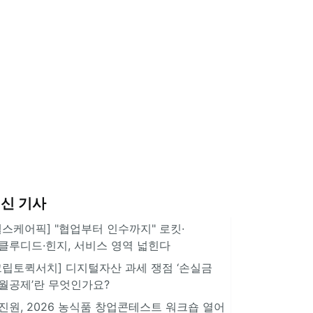
신 기사
헬스케어픽] "협업부터 인수까지" 로킷·
클루디드·힌지, 서비스 영역 넓힌다
크립토퀵서치] 디지털자산 과세 쟁점 ‘손실금
월공제’란 무엇인가요?
진원, 2026 농식품 창업콘테스트 워크숍 열어