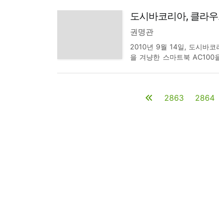
릿을 체험하고, 할인 구매를 
도시바코리아, 클라우드
이벤트 참여방법은 픽스딕스 
권명관
2010년 9월 14일, 도시바코
을 겨냥한 스마트북 AC100
고 밝혔다. 이 제품은 안드로이
탑재해 최장 7일의 대기 시간
2863
2864