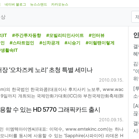
램
네이버 블로그
뉴스스탠드
카카오뉴스
영상
인
리IT
#주간투자동향
#모빌리티인사이트
#인터뷰
줌인
#스타트업인
#신차공개
#시승기
#이럴땐이렇게
갤
#생활속IT
혜
김
거장 ‘오차즈케 노리’ 초청 특별 세미나
“
위
2010.09.15.
[
om)의 한국법인 한국와콤(대표이사 후지사키 노보루, www.wac
소
터 19일까지 개최되는 국제만화가대회(ICC)와 부천국제만화축제(BI
(공포 스릴러 부분)의 거장인 오차즈케 노리 작가를 특별 초청하는 미
[
용할 수 있는 HD 5770 그래픽카드 출시
원 BICOF 행사장 내 와콤
끊
2010.09.15.
갤
이엠텍아이엔씨(대표: 이덕수, www.emtekinc.com)는 하나
시
니터를 동시에 사용할 수 있는 'Sapphire(사파이어) 라데온 H