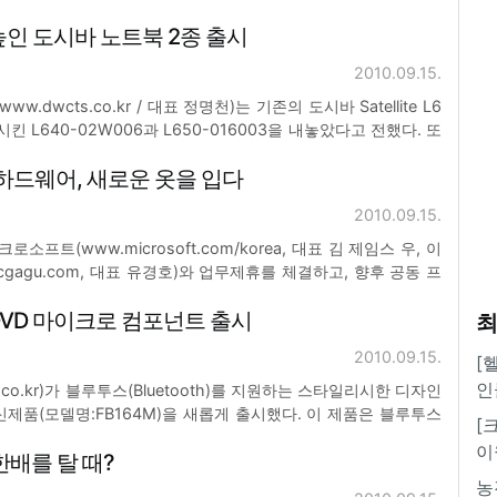
새로 선보였다. 'Sapphire 라데온 HD 5770 FleX Edition'은 시장에
높인 도시바 노트북 2종 출시
2010.09.15.
.dwcts.co.kr / 대표 정명천)는 기존의 도시바 Satellite L6
킨 L640-02W006과 L650-016003을 내놓았다고 전했다. 또
모리를 2GB에서 4GB로 무료 업그레이드해주는 행사를 같이 진
드웨어, 새로운 옷을 입다
2010.09.15.
크로소프트(www.microsoft.com/korea, 대표 김 제임스 우, 이
cgagu.com, 대표 유경호)와 업무제휴를 체결하고, 향후 공동 프
계획이라고 밝혔다. 이번 제휴를 통해 양사는 아크마우스를 본뜬
DVD 마이크로 컴포넌트 출시
체리쉬 매장
최
2010.09.15.
[
인
e.co.kr)가 블루투스(Bluetooth)를 지원하는 스타일리시한 디자인
신제품(모델명:FB164M)을 새롭게 출시했다. 이 제품은 블루투스
[
로 음악 감상은 물론 블루투스 기능이 내장된 휴대폰, MP3플레
이
한배를 탈 때?
결해 오디오 스피커로 음악
농