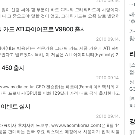
2010.09.15.
·
장 많이 신경 써야 할 부분이 바로 CPU와 그래픽카드의 사양이다.
래
이니 그 중요도야 말할 것이 없고, 그래픽카드는 요즘 날로 발전하
'
상을 원활히 즐기는 데 중요한 역할을 담당하므로 역시 소홀히 넘
 카드 ATI 파이어프로 V9800 출시
그 어느 쪽이 더 많이 투자를 해야 하는지를 가
가
찾
2010.09.14.
 코리아(대표 박용진)는 전문가용 그래픽 카드 제품 가운데 ATI 파이
다고 발표했다. 특히, 이 제품은 ATI 아이피니티(Eyefinity) 기
를 지원한다. AMD 전문가용 그래픽 사업부문의 자넷 마쓰다(Ja
[
 450 출시
이번 ATI 파이어
껍
2010.09.14.
성
ww.nvidia.co.kr, CEO 젠슨황)는 페르미(Fermi) 아키텍처의 지
G
0 그래픽 프로세서(GPU)를 미화 129달러 가격 대로 공식 출시한다고
[
다이렉트X11의 특징인 테셀레이션(tassellation) 기능을 포함하는
 이벤트 실시
파
2010.09.14.
(대표이사 후지사키 노보루, www.wacomkorea.com)은 9월 14
제품을 판매하는 전국 주요 픽스딕스 매장에서 사용자가 집적 태블
[