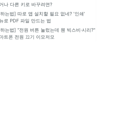
거나 다른 키로 바꾸려면?
IT하는법] 따로 앱 설치할 필요 없네? '인쇄'
뉴로 PDF 파일 만드는 법
IT하는법] "전원 버튼 눌렀는데 웬 빅스비·시리?"
마트폰 전원 끄기 이모저모