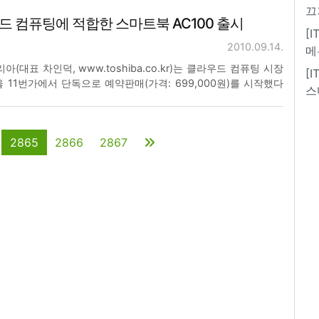
할 수 있는 '뱀부 스페셜데이 이벤트'를 개최한다고 밝혔다. 이번
끄
 컴퓨팅에 적합한 스마트북 AC100 출시
및 캐논프라자 매장에 방문해 태블릿
[
2010.09.14.
메
리아(대표 차인덕, www.toshiba.co.kr)는 클라우드 컴퓨팅 시장
[
을 11번가에서 단독으로 예약판매(가격: 699,000원)를 시작했다
스
드 운영체계와 엔비디아(NVIDIA)의 테그라(Tegra) 프로세서를
이 가능하며, 최대 8
2865
2866
2867