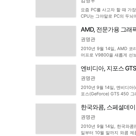
김영우
요즘 PC를 사고자 할 때 가
CPU는 그야말로 PC의 두뇌
고 있는 게임이나 고화질 영
AMD, 전문가용 그래픽
길 수 없는 부분이다. 다만, 
권명관
2010년 9월 14일, AMD
어프로 V9800을 새롭게 선보인
술을 통해 최대 6개의 모니터
엔비디아, 지포스 GTS
net Matsuda) 선임이사는 "
권명관
2010년 9월 14일, 엔비디아(w
포스(GeForce) GTS 45
밝혔다. 지포스 GTS 450은 
한국와콤, 스페셜데이
게임과 애플리케이션에서
권명관
2010년 9월 14일, 한국와콤
일부터 10월 말까지 와콤 