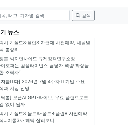
검색
기 뉴스
럭시 Z 폴드8·플립8 자급제 사전예약, 채널별
택 총정리
정훈 씨지인사이드 규제정책연구소장
아이호퍼는 컴플라이언스 담당자 역량 확장을
한 조력자”
투자를IT다] 2026년 7월 4주차 IT기업 주요
식과 시장 전망
AI써봄] 오픈AI GPT-라이브, 무료 플랜으로도
김 없이 될까
럭시 Z 폴드8 울트라·폴드8·플립8 사전예약
작…이통3사 혜택 살펴보니