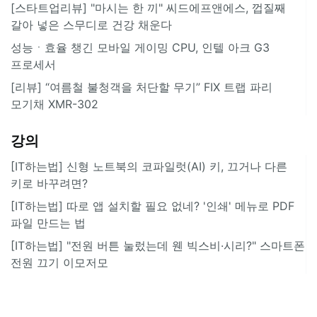
[스타트업리뷰] "마시는 한 끼" 씨드에프앤에스, 껍질째
갈아 넣은 스무디로 건강 채운다
성능ㆍ효율 챙긴 모바일 게이밍 CPU, 인텔 아크 G3
프로세서
[리뷰] “여름철 불청객을 처단할 무기” FIX 트랩 파리
모기채 XMR-302
강의
[IT하는법] 신형 노트북의 코파일럿(AI) 키, 끄거나 다른
키로 바꾸려면?
[IT하는법] 따로 앱 설치할 필요 없네? '인쇄' 메뉴로 PDF
파일 만드는 법
[IT하는법] "전원 버튼 눌렀는데 웬 빅스비·시리?" 스마트폰
전원 끄기 이모저모