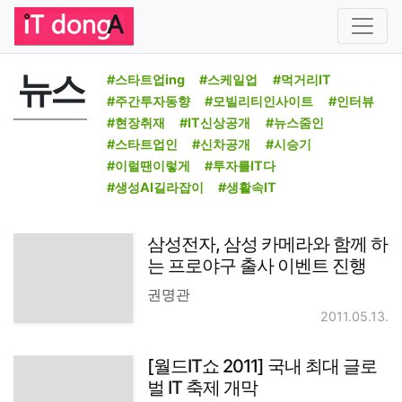
뉴스
#스타트업ing
#스케일업
#먹거리IT
#주간투자동향
#모빌리티인사이트
#인터뷰
#현장취재
#IT신상공개
#뉴스줌인
#스타트업인
#신차공개
#시승기
#이럴땐이렇게
#투자를IT다
#생성AI길라잡이
#생활속IT
삼성전자, 삼성 카메라와 함께 하
는 프로야구 출사 이벤트 진행
권명관
2011.05.13.
[월드IT쇼 2011] 국내 최대 글로
벌 IT 축제 개막