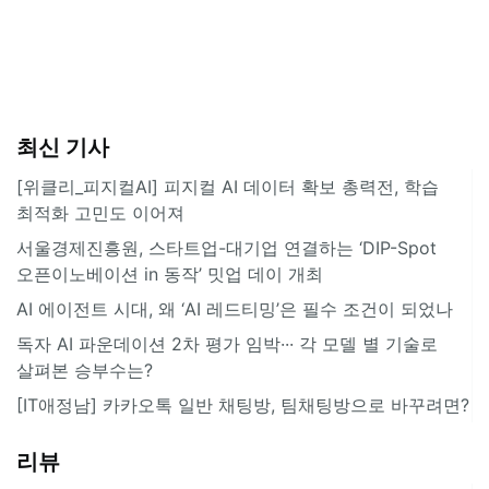
최신 기사
[위클리_피지컬AI] 피지컬 AI 데이터 확보 총력전, 학습
최적화 고민도 이어져
서울경제진흥원, 스타트업-대기업 연결하는 ‘DIP-Spot
오픈이노베이션 in 동작’ 밋업 데이 개최
AI 에이전트 시대, 왜 ‘AI 레드티밍’은 필수 조건이 되었나
독자 AI 파운데이션 2차 평가 임박··· 각 모델 별 기술로
살펴본 승부수는?
[IT애정남] 카카오톡 일반 채팅방, 팀채팅방으로 바꾸려면?
리뷰