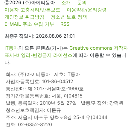
ⓒ2026 (주)아이티동아
소개
문의
이용자 고충처리/반론보도
이용약관/윤리강령
개인정보 취급방침
청소년 보호 정책
E-MAIL 주소 수집 거부
RSS
최종편집일시: 2026.08.06 21:01
IT동아
의 모든 콘텐츠(기사)는
Creative commons 저작자
표시-비영리-변경금지 라이선스
에 따라 이용할 수 있습니
다.
회사: (주)아이티동아
제호: IT동아
사업자등록번호: 101-86-04512
통신판매: 제 2017-서울마포-1990호
정기간행물등록번호: 서울, 아04815
발행, 등록일자: 2010년 5월 27일
발행/편집인: 강덕원
청소년보호책임자: 이문규
주소: 서울시 마포구 양화로8길 25-4 우)04044
전화: 02-6352-8220