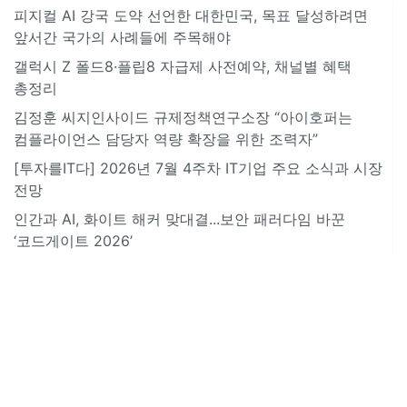
피지컬 AI 강국 도약 선언한 대한민국, 목표 달성하려면
앞서간 국가의 사례들에 주목해야
갤럭시 Z 폴드8·플립8 자급제 사전예약, 채널별 혜택
총정리
김정훈 씨지인사이드 규제정책연구소장 “아이호퍼는
컴플라이언스 담당자 역량 확장을 위한 조력자”
[투자를IT다] 2026년 7월 4주차 IT기업 주요 소식과 시장
전망
인간과 AI, 화이트 해커 맞대결...보안 패러다임 바꾼
‘코드게이트 2026’