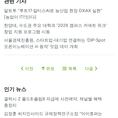
관련 기사
알트투 “루트17·알티스AI로 농산업 현장 DX·AX 실현”
[농업이 IT(잇)다]
한양대, 수도권 주요 대학과 '2026 캠퍼스 커넥트 위크'
창업 지원 프로그램 시동
서울경제진흥원, 스타트업-대기업 연결하는 ‘DIP-Spot
오픈이노베이션 in 동작’ 밋업 데이 개최
이전
위로
목록
다음
인기 뉴스
갤럭시 Z 폴드8·플립8 자급제 사전예약, 채널별 혜택
총정리
김정훈 씨지인사이드 규제정책연구소장 “아이호퍼는