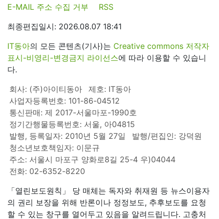
E-MAIL 주소 수집 거부
RSS
최종편집일시: 2026.08.07 18:41
IT동아
의 모든 콘텐츠(기사)는
Creative commons 저작자
표시-비영리-변경금지 라이선스
에 따라 이용할 수 있습니
다.
회사: (주)아이티동아
제호: IT동아
사업자등록번호: 101-86-04512
통신판매: 제 2017-서울마포-1990호
정기간행물등록번호: 서울, 아04815
발행, 등록일자: 2010년 5월 27일
발행/편집인: 강덕원
청소년보호책임자: 이문규
주소: 서울시 마포구 양화로8길 25-4 우)04044
전화: 02-6352-8220
「열린보도원칙」 당 매체는 독자와 취재원 등 뉴스이용자
의 권리 보장을 위해 반론이나 정정보도, 추후보도를 요청
할 수 있는 창구를 열어두고 있음을 알려드립니다. 고충처