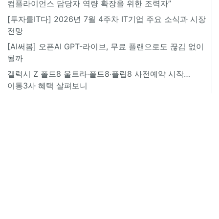
컴플라이언스 담당자 역량 확장을 위한 조력자”
[투자를IT다] 2026년 7월 4주차 IT기업 주요 소식과 시장
전망
[AI써봄] 오픈AI GPT-라이브, 무료 플랜으로도 끊김 없이
될까
갤럭시 Z 폴드8 울트라·폴드8·플립8 사전예약 시작…
이통3사 혜택 살펴보니