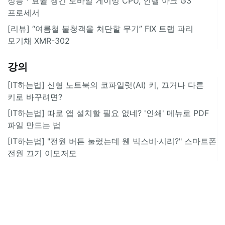
성능ㆍ효율 챙긴 모바일 게이밍 CPU, 인텔 아크 G3
프로세서
[리뷰] “여름철 불청객을 처단할 무기” FIX 트랩 파리
모기채 XMR-302
강의
[IT하는법] 신형 노트북의 코파일럿(AI) 키, 끄거나 다른
키로 바꾸려면?
[IT하는법] 따로 앱 설치할 필요 없네? '인쇄' 메뉴로 PDF
파일 만드는 법
[IT하는법] "전원 버튼 눌렀는데 웬 빅스비·시리?" 스마트폰
전원 끄기 이모저모