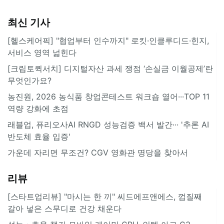
최신 기사
[헬스케어픽] "협업부터 인수까지" 로킷·인클루디드·힌지,
서비스 영역 넓힌다
[크립토퀵서치] 디지털자산 과세 쟁점 ‘손실금 이월공제’란
무엇인가요?
농진원, 2026 농식품 창업콘테스트 워크숍 열어···TOP 11
역량 강화에 초점
래블업, 퓨리오사AI RNGD 성능검증 백서 발간··· '추론 AI
반도체 효율 입증'
가운데 자리면 무조건? CGV 영화관 명당을 찾아서
리뷰
[스타트업리뷰] "마시는 한 끼" 씨드에프앤에스, 껍질째
갈아 넣은 스무디로 건강 채운다