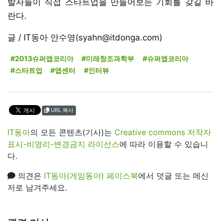
발자들이 직접 스타트업을 만들어보는 기회를 갖길 바
란다.
글 / IT동아 안수영(syahn@itdonga.com)
#2013슈퍼앱코리아
#미래창조과학부
#슈퍼앱코리아
#스타트업
#앱센터
#인터뷰
URL 복사
IT동아
의 모든 콘텐츠(기사)는
Creative commons 저작자
표시-비영리-변경금지 라이선스
에 따라 이용할 수 있습니
다.
의견은
IT동아(게임동아) 페이스북
에서 덧글 또는 메신
저로 남겨주세요.