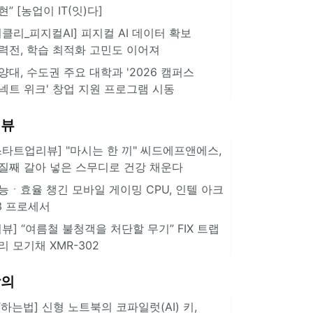
현” [농업이 IT(잇)다]
위클리_피지컬AI] 피지컬 AI 데이터 확보
력전, 학습 최적화 고민도 이어져
양대, 수도권 주요 대학과 '2026 캠퍼스
넥트 위크' 창업 지원 프로그램 시동
리뷰
스타트업리뷰] "마시는 한 끼" 씨드에프앤에스,
질째 갈아 넣은 스무디로 건강 채운다
능ㆍ효율 챙긴 모바일 게이밍 CPU, 인텔 아크
3 프로세서
리뷰] “여름철 불청객을 처단할 무기” FIX 트랩
리 모기채 XMR-302
강의
IT하는법] 신형 노트북의 코파일럿(AI) 키,