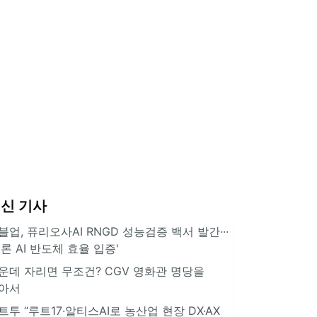
신 기사
블업, 퓨리오사AI RNGD 성능검증 백서 발간···
추론 AI 반도체 효율 입증'
운데 자리면 무조건? CGV 영화관 명당을
아서
트투 “루트17·알티스AI로 농산업 현장 DX·AX