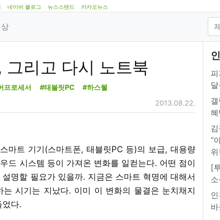
램
네이버 블로그
뉴스스탠드
카카오뉴스
영상
인
 그리고 다시 노트북
피
달
어프로세서
#태블릿PC
#하스웰
갤
2013.08.22.
혜
김
“
 스마트 기기(스마트폰, 태블릿PC 등)의 보급, 대용량
위
우드 시스템 등이 가져온 변화를 일컫는다. 어떤 점이
[
 설명할 필요가 있을까. 지금은 스마트 혁명에 대해서
소
는 시기는 지났다. 이미 이 변화의 물결은 눈치채지
인
들었다.
바