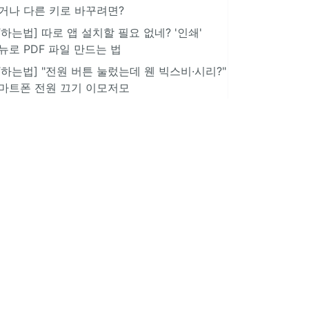
거나 다른 키로 바꾸려면?
IT하는법] 따로 앱 설치할 필요 없네? '인쇄'
뉴로 PDF 파일 만드는 법
IT하는법] "전원 버튼 눌렀는데 웬 빅스비·시리?"
마트폰 전원 끄기 이모저모