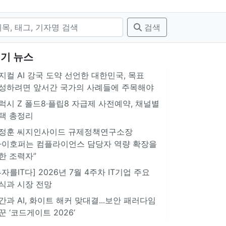
검색
기 뉴스
지컬 AI 강국 도약 선언한 대한민국, 목표
성하려면 앞서간 국가의 사례들에 주목해야
럭시 Z 폴드8·플립8 자급제 사전예약, 채널별
택 총정리
정훈 씨지인사이드 규제정책연구소장
아이호퍼는 컴플라이언스 담당자 역량 확장을
한 조력자”
투자를IT다] 2026년 7월 4주차 IT기업 주요
식과 시장 전망
간과 AI, 화이트 해커 맞대결...보안 패러다임
꾼 ‘코드게이트 2026’