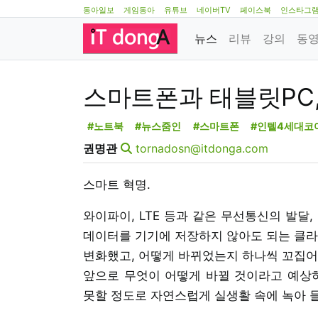
동아일보
게임동아
유튜브
네이버TV
페이스북
인스타그
뉴스
리뷰
강의
동
스마트폰과 태블릿PC,
#노트북
#뉴스줌인
#스마트폰
#인텔4세대코
권명관
tornadosn@itdonga.com
스마트 혁명.
와이파이, LTE 등과 같은 무선통신의 발달,
데이터를 기기에 저장하지 않아도 되는 클라
변화했고, 어떻게 바뀌었는지 하나씩 꼬집어
앞으로 무엇이 어떻게 바뀔 것이라고 예상하
못할 정도로 자연스럽게 실생활 속에 녹아 