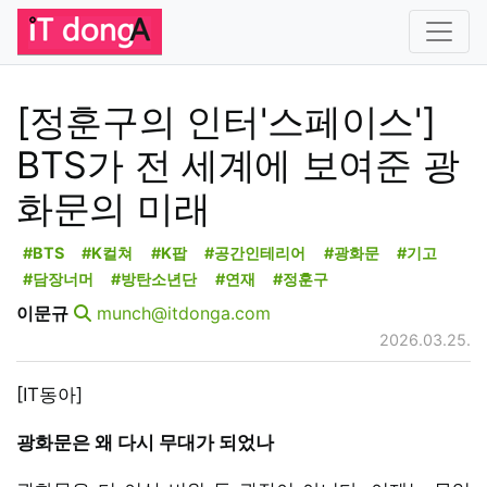
[정훈구의 인터'스페이스']
BTS가 전 세계에 보여준 광
화문의 미래
#BTS
#K컬쳐
#K팝
#공간인테리어
#광화문
#기고
#담장너머
#방탄소년단
#연재
#정훈구
이문규
munch@itdonga.com
2026.03.25.
[IT동아]
광화문은 왜 다시 무대가 되었나