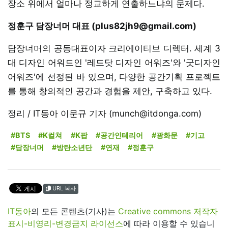
장소 위에서 얼마나 정교하게 연출하느냐의 문제다.
정훈구 담장너머 대표 (plus82jh9@gmail.com)
담장너머의 공동대표이자 크리에이티브 디렉터. 세계 3
대 디자인 어워드인 '레드닷 디자인 어워즈'와 '굿디자인
어워즈'에 선정된 바 있으며, 다양한 공간기획 프로젝트
를 통해 창의적인 공간과 경험을 제안, 구축하고 있다.
정리 / IT동아 이문규 기자 (munch@itdonga.com)
#BTS
#K컬쳐
#K팝
#공간인테리어
#광화문
#기고
#담장너머
#방탄소년단
#연재
#정훈구
URL 복사
IT동아
의 모든 콘텐츠(기사)는
Creative commons 저작자
표시-비영리-변경금지 라이선스
에 따라 이용할 수 있습니