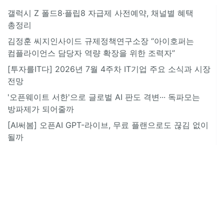
갤럭시 Z 폴드8·플립8 자급제 사전예약, 채널별 혜택
총정리
김정훈 씨지인사이드 규제정책연구소장 “아이호퍼는
컴플라이언스 담당자 역량 확장을 위한 조력자”
[투자를IT다] 2026년 7월 4주차 IT기업 주요 소식과 시장
전망
'오픈웨이트 서한'으로 글로벌 AI 판도 격변··· 독파모는
방파제가 되어줄까
[AI써봄] 오픈AI GPT-라이브, 무료 플랜으로도 끊김 없이
될까