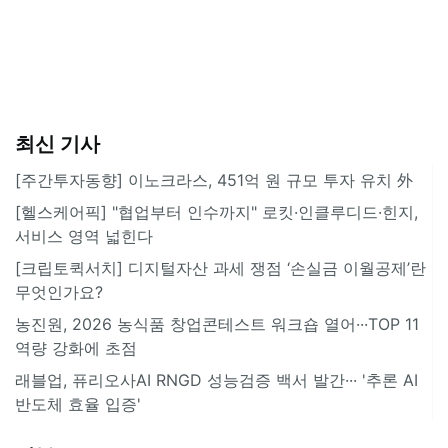
최신 기사
[주간투자동향] 이노크라스, 451억 원 규모 투자 유치 外
[헬스케어픽] "협업부터 인수까지" 로킷·인클루디드·힌지,
서비스 영역 넓힌다
[크립토퀵서치] 디지털자산 과세 쟁점 ‘손실금 이월공제’란
무엇인가요?
농진원, 2026 농식품 창업콘테스트 워크숍 열어···TOP 11
역량 강화에 초점
래블업, 퓨리오사AI RNGD 성능검증 백서 발간··· '추론 AI
반도체 효율 입증'