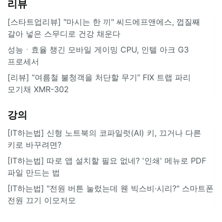
리뷰
[스타트업리뷰] "마시는 한 끼" 씨드에프앤에스, 껍질째
갈아 넣은 스무디로 건강 채운다
성능ㆍ효율 챙긴 모바일 게이밍 CPU, 인텔 아크 G3
프로세서
[리뷰] “여름철 불청객을 처단할 무기” FIX 트랩 파리
모기채 XMR-302
강의
[IT하는법] 신형 노트북의 코파일럿(AI) 키, 끄거나 다른
키로 바꾸려면?
[IT하는법] 따로 앱 설치할 필요 없네? '인쇄' 메뉴로 PDF
파일 만드는 법
[IT하는법] "전원 버튼 눌렀는데 웬 빅스비·시리?" 스마트폰
전원 끄기 이모저모