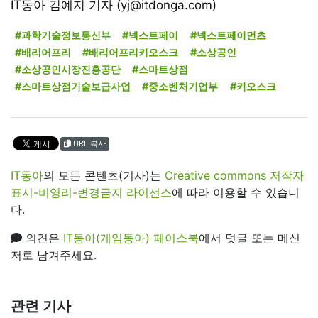
IT동아 김예지 기자 (yj@itdonga.com)
#과학기술정보통신부
#넥스트페이
#넥스트페이먼츠
#배리어프리
#배리어프리키오스크
#소상공인
#소상공인시장진흥공단
#스마트상점
#스마트상점기술보급사업
#중소벤처기업부
#키오스크
URL 복사
IT동아
의 모든 콘텐츠(기사)는
Creative commons 저작자
표시-비영리-변경금지 라이선스
에 따라 이용할 수 있습니
다.
의견은
IT동아(게임동아) 페이스북
에서 덧글 또는 메신
저로 남겨주세요.
관련 기사