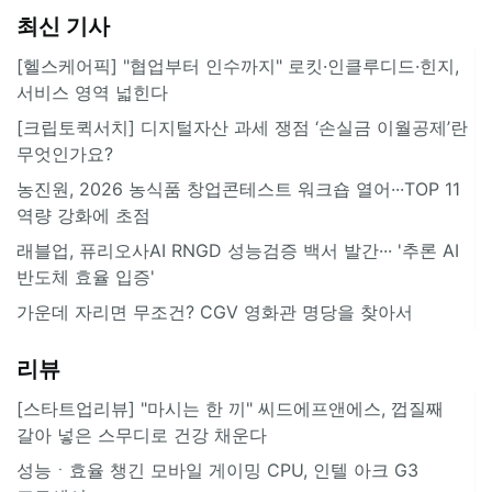
최신 기사
[헬스케어픽] "협업부터 인수까지" 로킷·인클루디드·힌지,
서비스 영역 넓힌다
[크립토퀵서치] 디지털자산 과세 쟁점 ‘손실금 이월공제’란
무엇인가요?
농진원, 2026 농식품 창업콘테스트 워크숍 열어···TOP 11
역량 강화에 초점
래블업, 퓨리오사AI RNGD 성능검증 백서 발간··· '추론 AI
반도체 효율 입증'
가운데 자리면 무조건? CGV 영화관 명당을 찾아서
리뷰
[스타트업리뷰] "마시는 한 끼" 씨드에프앤에스, 껍질째
갈아 넣은 스무디로 건강 채운다
성능ㆍ효율 챙긴 모바일 게이밍 CPU, 인텔 아크 G3