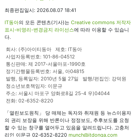
최종편집일시: 2026.08.07 18:41
IT동아
의 모든 콘텐츠(기사)는
Creative commons 저작자
표시-비영리-변경금지 라이선스
에 따라 이용할 수 있습니
다.
회사: (주)아이티동아
제호: IT동아
사업자등록번호: 101-86-04512
통신판매: 제 2017-서울마포-1990호
정기간행물등록번호: 서울, 아04815
발행, 등록일자: 2010년 5월 27일
발행/편집인: 강덕원
청소년보호책임자: 이문규
주소: 서울시 마포구 양화로8길 25-4 우)04044
전화: 02-6352-8220
「열린보도원칙」 당 매체는 독자와 취재원 등 뉴스이용자
의 권리 보장을 위해 반론이나 정정보도, 추후보도를 요청
할 수 있는 창구를 열어두고 있음을 알려드립니다. 고충처
리인 이문규 02-6352-8220
munch@itdonga.com