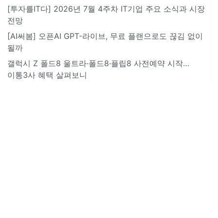
[투자를IT다] 2026년 7월 4주차 IT기업 주요 소식과 시장
전망
[AI써봄] 오픈AI GPT-라이브, 무료 플랜으로도 끊김 없이
될까
갤럭시 Z 폴드8 울트라·폴드8·플립8 사전예약 시작…
이통3사 혜택 살펴보니