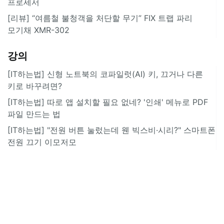
프로세서
[리뷰] “여름철 불청객을 처단할 무기” FIX 트랩 파리
모기채 XMR-302
강의
[IT하는법] 신형 노트북의 코파일럿(AI) 키, 끄거나 다른
키로 바꾸려면?
[IT하는법] 따로 앱 설치할 필요 없네? '인쇄' 메뉴로 PDF
파일 만드는 법
[IT하는법] "전원 버튼 눌렀는데 웬 빅스비·시리?" 스마트폰
전원 끄기 이모저모