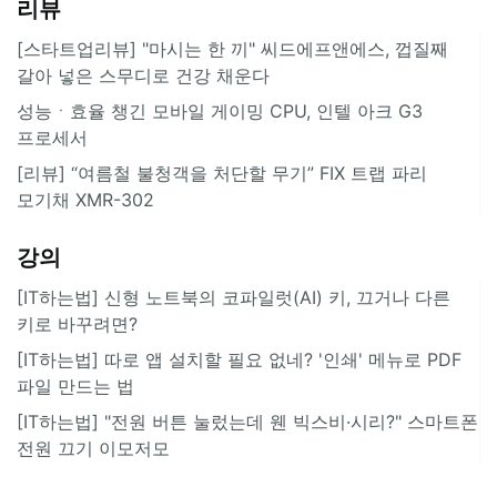
리뷰
[스타트업리뷰] "마시는 한 끼" 씨드에프앤에스, 껍질째
갈아 넣은 스무디로 건강 채운다
성능ㆍ효율 챙긴 모바일 게이밍 CPU, 인텔 아크 G3
프로세서
[리뷰] “여름철 불청객을 처단할 무기” FIX 트랩 파리
모기채 XMR-302
강의
[IT하는법] 신형 노트북의 코파일럿(AI) 키, 끄거나 다른
키로 바꾸려면?
[IT하는법] 따로 앱 설치할 필요 없네? '인쇄' 메뉴로 PDF
파일 만드는 법
[IT하는법] "전원 버튼 눌렀는데 웬 빅스비·시리?" 스마트폰
전원 끄기 이모저모