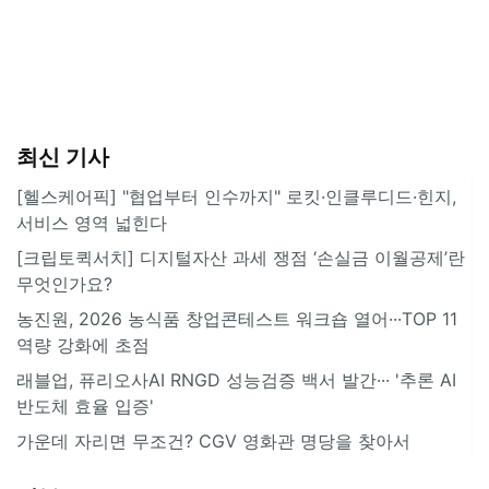
최신 기사
[헬스케어픽] "협업부터 인수까지" 로킷·인클루디드·힌지,
서비스 영역 넓힌다
[크립토퀵서치] 디지털자산 과세 쟁점 ‘손실금 이월공제’란
무엇인가요?
농진원, 2026 농식품 창업콘테스트 워크숍 열어···TOP 11
역량 강화에 초점
래블업, 퓨리오사AI RNGD 성능검증 백서 발간··· '추론 AI
반도체 효율 입증'
가운데 자리면 무조건? CGV 영화관 명당을 찾아서