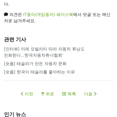
다.
의견은
IT동아(게임동아) 페이스북
에서 덧글 또는 메신
저로 남겨주세요.
관련 기사
[인터뷰] 미래 모빌리티 따라 자동차 튜닝도
진화한다…’한국자동차튜너협회’
[숏폼] 테슬라가 만든 자동차 문화
[숏폼] 한국이 테슬라를 좋아하는 이유
이전
위로
목록
다음
인기 뉴스