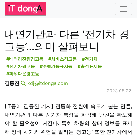
내연기관과 다른 ‘전기차 경
고등’…의미 살펴보니
#배터리잔량경고등
#서비스경고등
#전기차
#전기차경고등
#주행가능표시등
#충전표시등
#파워다운경고등
김동진
kdj@itdonga.com
2023.05.22.
[IT동아 김동진 기자] 전동화 전환에 속도가 붙는 만큼,
내연기관과 다른 전기차 특성을 파악해 안전을 확보해
야 할 필요성이 커진다. 특히 차량의 상태 정보를 표시
해 정비 시기와 위험을 알리는 ‘경고등’ 또한 전기차에서