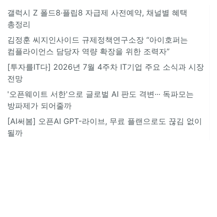
갤럭시 Z 폴드8·플립8 자급제 사전예약, 채널별 혜택
총정리
김정훈 씨지인사이드 규제정책연구소장 “아이호퍼는
컴플라이언스 담당자 역량 확장을 위한 조력자”
[투자를IT다] 2026년 7월 4주차 IT기업 주요 소식과 시장
전망
'오픈웨이트 서한'으로 글로벌 AI 판도 격변··· 독파모는
방파제가 되어줄까
[AI써봄] 오픈AI GPT-라이브, 무료 플랜으로도 끊김 없이
될까