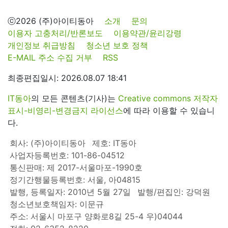
ⓒ2026 (주)아이티동아
소개
문의
이용자 고충처리/반론보도
이용약관/윤리강령
개인정보 취급방침
청소년 보호 정책
E-MAIL 주소 수집 거부
RSS
최종편집일시: 2026.08.07 18:41
IT동아
의 모든 콘텐츠(기사)는
Creative commons 저작자
표시-비영리-변경금지 라이선스
에 따라 이용할 수 있습니
다.
회사: (주)아이티동아
제호: IT동아
사업자등록번호: 101-86-04512
통신판매: 제 2017-서울마포-1990호
정기간행물등록번호: 서울, 아04815
발행, 등록일자: 2010년 5월 27일
발행/편집인: 강덕원
청소년보호책임자: 이문규
주소: 서울시 마포구 양화로8길 25-4 우)04044