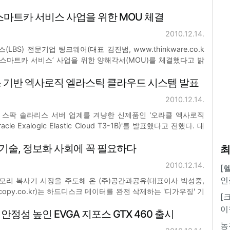
얻고 있다. 소셜커머스 시장은 미국의 그루폰(www.groupon.c
스마트카 서비스 사업을 위한 MOU 체결
억 달러 인수제의를 거부하고
2010.12.14.
BS) 전문기업 팅크웨어(대표 김진범, www.thinkware.co.k
과 ‘스마트카 서비스’ 사업을 위한 양해각서(MOU)를 체결했다고 밝
 따라 양사는 긴밀한 협조체계를 구축하고 사업 협력은 물론 차세
스 기반 엑사로직 엘라스틱 클라우드 시스템 발표
 등 미래 차량통
2010.12.14.
om)은 스팍 솔라리스 서버 업계를 겨냥한 신제품인 '오라클 엑사로직
e Exalogic Elastic Cloud T3-1B)'를 발표했다고 전했다. 대
된 오라클 엑사로직 엘라스틱 클라우드는 소프트웨어와 하드웨어
기술, 정보화 사회에 꼭 필요하다
 마친 제품으로, 자바와
최
2010.12.14.
[
인
메모리 복사기 시장을 주도해 온 (주)공간과공유(대표이사 박성중,
hardcopy.co.kr)는 하드디스크 데이터를 완전 삭제하는 '디가우징' 기
[
든 기업, 연구소, 관공서 등 컴퓨터를 사용하는 모든 곳에서 사회적
이
정성 높인 EVGA 지포스 GTX 460 출시
고 말했다. 아울러
농