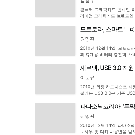
김영우
컴퓨터 그래픽카드 업체인 이엠
리미엄 그래픽카드 브랜드인 EVGA
래픽카드에 백플레이트를 추가
모토로라, 스마트폰용
루미늄 판으로 그래픽카드 기
권명관
2010년 12월 14일, 모
과 휴대용 배터리 충전팩 P7
유의 트루컴포트(TrueCom
새로텍, USB 3.0 지원
한번 충전으로 최대 12시간까
이문규
2010년 외장 하드디스크 시장
불리는 USB 3.0은 기존 
로잡으며 대세로 떠올랐다. US
파나소닉코리아, '루믹스
2.0 보다 무려 10배나 빠른
권명관
2010년 12월 14일, 파나
노하우 및 디카 사용법을 알려