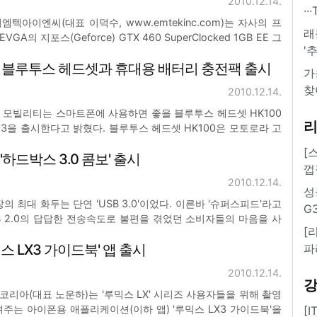
2010.12.14.
·
텍아이엔씨(대표 이덕수, www.emtekinc.com)는 자사의 프
래
의 지포스(Geforce) GTX 460 SuperClocked 1GB EE 그
'
 장착한 모델을 출시하였다. 백플레이트는 특수 설계된 대형 알
 블루투스 헤드셋과 휴대용 배터리 충전팩 출시
판 후면에 장착되어 기판의 휨
가
찾
2010.12.14.
토로라 모빌리티는 스마트폰에 사용하면 좋을 블루투스 헤드셋 HK100
93을 출시한다고 밝혔다. 블루투스 헤드셋 HK100은 모토로라 고
fort) 인터페이스를 적용해 사람의 귀에 맞는 착용감을 제공하며,
[
 '하드박스 3.0 콤보' 출시
지 연속으로 통화할 수도 있다. 또한,
껍
2010.12.14.
성
의 최대 화두는 단연 'USB 3.0'이었다. 이른바 '슈퍼스피드'라고
G
USB 2.0의 답답한 전송속도로 불편을 겪었던 소비자들의 마음을 사
[
B 3.0의 전송속도는 이론상 최대 5Gbps로 480Mbps의 USB
 LX3 가이드북' 앱 출시
파
 속도를 자랑한다. 새로텍(
2010.12.14.
소닉코리아(대표 노운하)는 '루믹스 LX' 시리즈 사용자들을 위해 촬영
주는 아이폰용 애플리케이션(이하 앱) '루믹스 LX3 가이드북'을
[