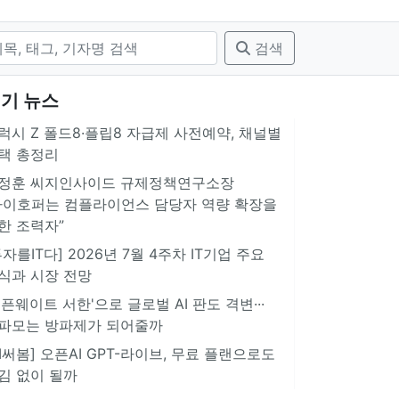
검색
기 뉴스
럭시 Z 폴드8·플립8 자급제 사전예약, 채널별
택 총정리
정훈 씨지인사이드 규제정책연구소장
아이호퍼는 컴플라이언스 담당자 역량 확장을
한 조력자”
투자를IT다] 2026년 7월 4주차 IT기업 주요
식과 시장 전망
오픈웨이트 서한'으로 글로벌 AI 판도 격변···
파모는 방파제가 되어줄까
AI써봄] 오픈AI GPT-라이브, 무료 플랜으로도
김 없이 될까