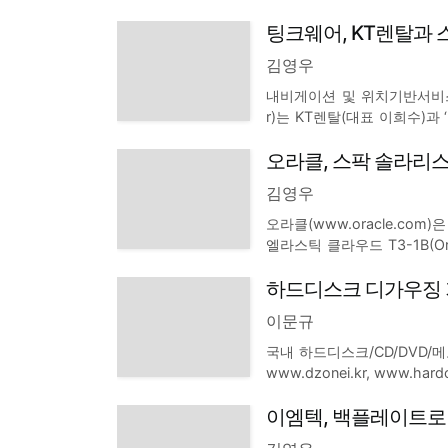
스 정보포털 사이트로 인기를 
팅크웨어, KT렌탈과 
om)이 지난 주 구글의 60
김영우
내비게이션 및 위치기반서비스(L
r)는 KT렌탈(대표 이희수)
혔다. 이번 양해각서 체결에
오라클, 스팍 솔라리
대 비즈니스 모델을 개발하는
김영우
오라클(www.oracle.c
엘라스틱 클라우드 T3-1B(Oracl
규모의 업무를 위해 최적화
하드디스크 디가우징 
를 통합하고 테스트와 튜닝을
이문규
국내 하드디스크/CD/DVD/
www.dzonei.kr, www.
술이 IT 업계뿐만 아니라 모
이엠텍, 백플레이트로 안
으로 반드시 필요한 기능이라