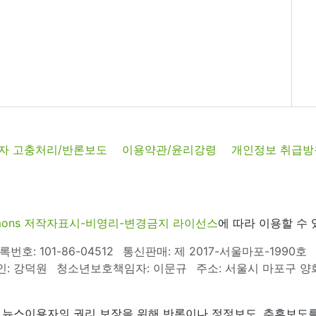
자 고충처리/반론보도
이용약관/윤리강령
개인정보 취급방
commons 저작자표시-비영리-변경금지 라이선스
에 따라 이용할 수 
호: 101-86-04512
통신판매: 제 2017-서울마포-1990호
인: 강덕원
청소년보호책임자: 이문규
주소: 서울시 마포구 양화로
 뉴스이용자의 권리 보장을 위해 반론이나 정정보도, 추후보도를