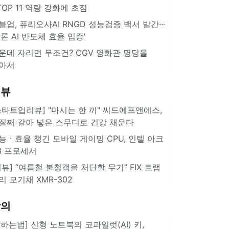
··TOP 11 역량 강화에 초점
블업, 퓨리오사AI RNGD 성능검증 백서 발간···
추론 AI 반도체 효율 입증'
운데 자리면 무조건? CGV 영화관 명당을
아서
리뷰
스타트업리뷰] "마시는 한 끼" 씨드에프앤에스,
질째 갈아 넣은 스무디로 건강 채운다
능ㆍ효율 챙긴 모바일 게이밍 CPU, 인텔 아크
3 프로세서
리뷰] “여름철 불청객을 처단할 무기” FIX 트랩
리 모기채 XMR-302
강의
IT하는법] 신형 노트북의 코파일럿(AI) 키,