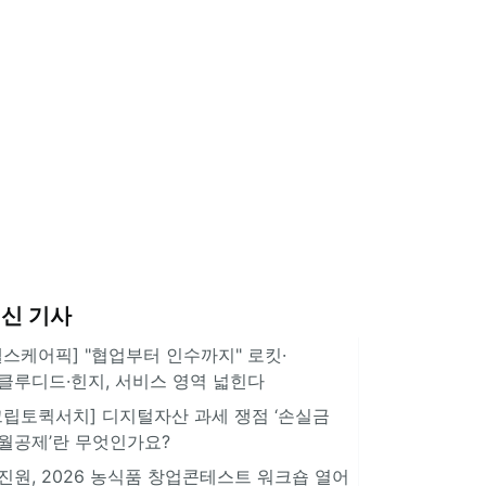
신 기사
헬스케어픽] "협업부터 인수까지" 로킷·
클루디드·힌지, 서비스 영역 넓힌다
크립토퀵서치] 디지털자산 과세 쟁점 ‘손실금
월공제’란 무엇인가요?
진원, 2026 농식품 창업콘테스트 워크숍 열어