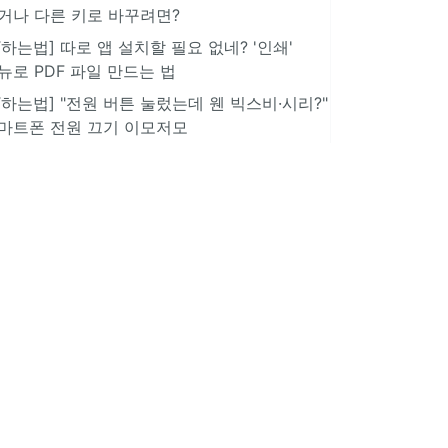
거나 다른 키로 바꾸려면?
IT하는법] 따로 앱 설치할 필요 없네? '인쇄'
뉴로 PDF 파일 만드는 법
IT하는법] "전원 버튼 눌렀는데 웬 빅스비·시리?"
마트폰 전원 끄기 이모저모