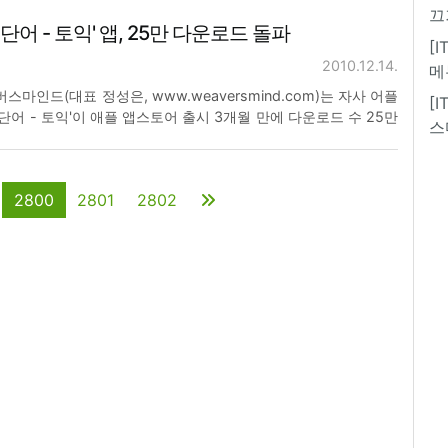
X3 가이드북' 앱은 2009년 8월 출간된 '루믹스 LX3 가이드북'을
끄
어 - 토익' 앱, 25만 다운로드 돌파
, 포즈 잡기 3가지 테
[
2010.12.14.
메
스마인드(대표 정성은, www.weaversmind.com)는 자사 어플
[
단어 - 토익'이 애플 앱스토어 출시 3개월 만에 다운로드 수 25만
스
 빈출단어들의 뜻이 그림으로 제공되어 쉽고 재미있게 단어를 암
단어의 인기 요소이다. 단어 뜻을 아기자
2800
2801
2802