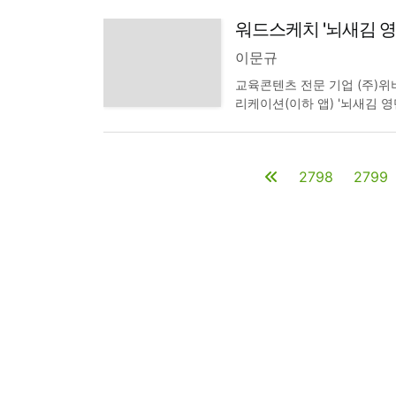
출시했다고 밝혔다. '루믹스 L
워드스케치 '뇌새김 영단
토대로 사용법, 사진촬영 강좌
이문규
교육콘텐츠 전문 기업 (주)위버
리케이션(이하 앱) '뇌새김 영
건을 돌파했다고 밝혔다.토익
기할 수 있는 것이 뇌새김 영
2798
2799