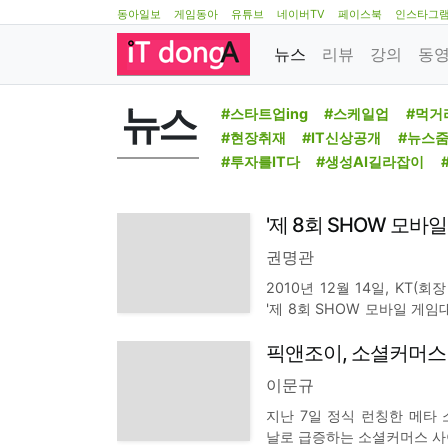
동아일보
게임동아
유튜브
네이버TV
페이스북
인스타그
뉴스
리뷰
강의
동
뉴스
#스타트업ing
#스케일업
#먹거
#현장취재
#IT신상공개
#뉴스
#투자를IT다
#생성AI길라잡이
'제 8회 SHOW 모바
권명관
2010년 12월 14일, KT(
'제 8회 SHOW 모바일 게
번 행사에는 90만여 명이 참
픽앤조이, 소셜커머스
한 게임은 전략, RPG, 퍼즐,
이문규
지난 7일 정식 런칭한 메타 소셜
날로 급증하는 소셜커머스 사