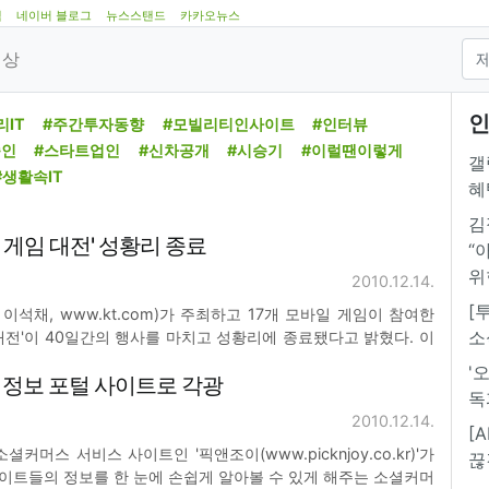
램
네이버 블로그
뉴스스탠드
카카오뉴스
영상
인
리IT
#주간투자동향
#모빌리티인사이트
#인터뷰
줌인
#스타트업인
#신차공개
#시승기
#이럴땐이렇게
갤
#생활속IT
혜
김
일 게임 대전' 성황리 종료
“
위
2010.12.14.
[
회장 이석채, www.kt.com)가 주최하고 17개 모바일 게임이 참여한
소
임대전'이 40일간의 행사를 마치고 성황리에 종료됐다고 밝혔다. 이
여해 모바일 게임에 대한 높은 관심을 보였다. 참가한 업체의 다양
'
 정보 포털 사이트로 각광
 타이쿤을 비롯해 슈팅,
독
2010.12.14.
[
커머스 서비스 사이트인 '픽앤조이(www.picknjoy.co.kr)'가
끊
이트들의 정보를 한 눈에 손쉽게 알아볼 수 있게 해주는 소셜커머