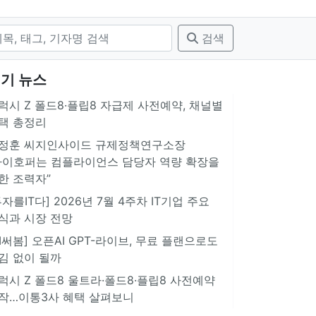
검색
기 뉴스
럭시 Z 폴드8·플립8 자급제 사전예약, 채널별
택 총정리
정훈 씨지인사이드 규제정책연구소장
아이호퍼는 컴플라이언스 담당자 역량 확장을
한 조력자”
투자를IT다] 2026년 7월 4주차 IT기업 주요
식과 시장 전망
AI써봄] 오픈AI GPT-라이브, 무료 플랜으로도
김 없이 될까
럭시 Z 폴드8 울트라·폴드8·플립8 사전예약
작…이통3사 혜택 살펴보니