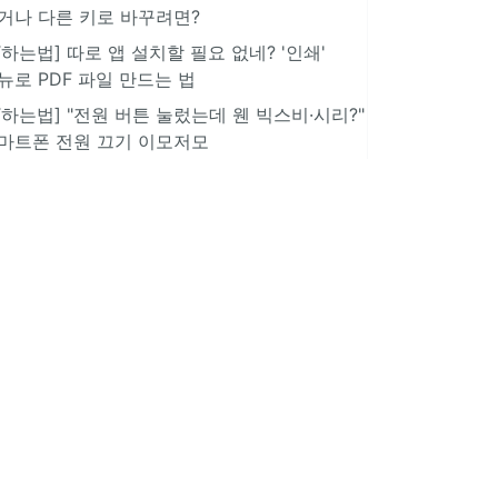
거나 다른 키로 바꾸려면?
IT하는법] 따로 앱 설치할 필요 없네? '인쇄'
뉴로 PDF 파일 만드는 법
IT하는법] "전원 버튼 눌렀는데 웬 빅스비·시리?"
마트폰 전원 끄기 이모저모