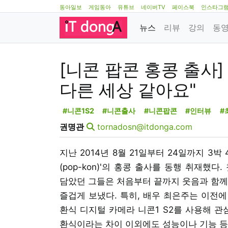
동아일보
게임동아
유튜브
네이버TV
페이스북
인스타그
뉴스
리뷰
강의
동
[니콘 팝콘 홍콩 출사]
다른 세상 같아요"
#니콘1S2
#니콘출사
#니콘팝콘
#인터뷰
#
권명관
tornadosn@itdonga.com
지난 2014년 8월 21일부터 24일까지 3
(pop-kon)'의 홍콩 출사를 동행 취재
담았던 그들은 처음부터 끝까지 웃음과 함께
즐겁게 보냈다. 특히, 배우 최은주는 이전에 
환식 디지털 카메라 니콘1 S2를 사용해 관심을
환식이라는 차이 이외에도 성능이나 기능 등