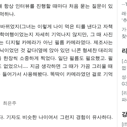
·
관련해 항상 인터뷰를 진행할 때마다 처음 묻는 질문이 있
래
기억하나.
'
 바뀌었지(그녀는 이렇게 나이 먹은 티를 낸다고 자책
가
수학여행이었는지 자세히 기억나지 않지만, 그 때 사진
찾
는 디지털 카메라가 아닌 필름 카메라였다. 제조사는
닉이었던 것 같다(옆에 앉아 있던 니콘 형세찬 대리의
을 한장씩 소중하게 찍었다. 일단 필름도 필요했고. 필
[
 없었으니…. 지금 생각하면 그 때가 가끔 그리울 때
껍
음 들어가서 사용해봤다. 똑딱이 카메라였던 걸로 기억
성
G
[
파
최은주
맞다. 기자도 비슷한 나이여서 그런지 경험이 유사하다.
[