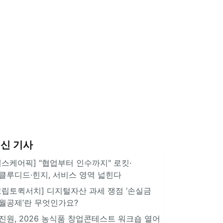
신 기사
헬스케어픽] "협업부터 인수까지" 로킷·
클루디드·힌지, 서비스 영역 넓힌다
크립토퀵서치] 디지털자산 과세 쟁점 ‘손실금
월공제’란 무엇인가요?
진원, 2026 농식품 창업콘테스트 워크숍 열어