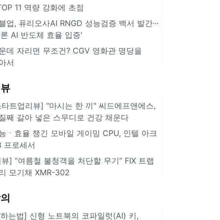
··TOP 11 역량 강화에 초점
블업, 퓨리오사AI RNGD 성능검증 백서 발간···
추론 AI 반도체 효율 입증'
운데 자리면 무조건? CGV 영화관 명당을
아서
리뷰
스타트업리뷰] "마시는 한 끼" 씨드에프앤에스,
질째 갈아 넣은 스무디로 건강 채운다
능ㆍ효율 챙긴 모바일 게이밍 CPU, 인텔 아크
3 프로세서
리뷰] “여름철 불청객을 처단할 무기” FIX 트랩
리 모기채 XMR-302
강의
IT하는법] 신형 노트북의 코파일럿(AI) 키,