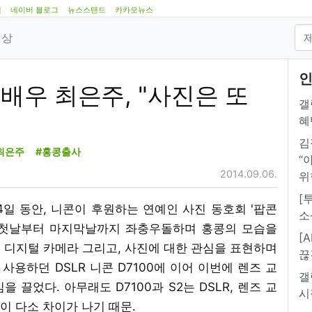
램
네이버 블로그
뉴스스탠드
카카오뉴스
영상
인
 배우 최은주, "사진은 또
갤
혜
김
최은주
#홍콩출사
“
2014.09.06.
위
[
박 4일 동안, 니콘이 후원하는 연예인 사진 동호회 '팝콘
소
했다. 첫날부터 마지막날까지 좌충우돌하며 홍콩의 모습을
[
 디지털 카메라 그리고, 사진에 대한 관심을 표현하며
끊
사용하던 DSLR 니콘 D7100에 이어 이번에 렌즈 교
갤
 끌었다. 아무래도 D7100과 S2는 DSLR, 렌즈 교
시
이 다소 차이가 나기 때문.