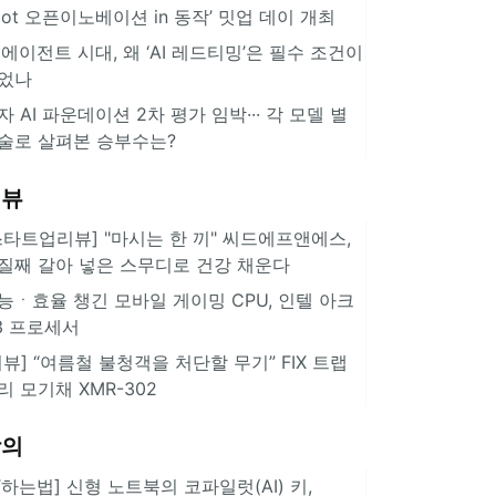
pot 오픈이노베이션 in 동작’ 밋업 데이 개최
I 에이전트 시대, 왜 ‘AI 레드티밍’은 필수 조건이
었나
자 AI 파운데이션 2차 평가 임박··· 각 모델 별
술로 살펴본 승부수는?
리뷰
스타트업리뷰] "마시는 한 끼" 씨드에프앤에스,
질째 갈아 넣은 스무디로 건강 채운다
능ㆍ효율 챙긴 모바일 게이밍 CPU, 인텔 아크
3 프로세서
리뷰] “여름철 불청객을 처단할 무기” FIX 트랩
리 모기채 XMR-302
강의
IT하는법] 신형 노트북의 코파일럿(AI) 키,