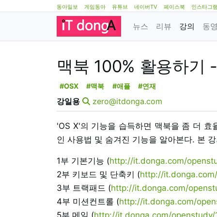
동아일보
게임동아
유튜브
네이버TV
페이스북
인스타그
뉴스
리뷰
강의
동
맥북 100% 활용하기 
#OSX
#맥북
#애플
#연재
강일용
zero@itdonga.com
'OS X'의 기능을 습득하면 맥북을 좀 더 
인 사용법 및 숨겨진 기능을 알아본다. 본 강
1부 기본기능 (
http://it.donga.com/openst
2부 키보드 및 단축키 (
http://it.donga.co
3부 트랙패드 (
http://it.donga.com/opens
4부 미션컨트롤 (
http://it.donga.com/ope
5부 메일 (
http://it.donga.com/openstudy/