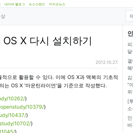
램
네이버 블로그
뉴스스탠드
카카오뉴스
영상
인
- OS X 다시 설치하기
피
달
갤
2012.10.27.
혜
효율적으로 활용할 수 있다. 이에 OS X과 맥북의 기초적
김
“
의는 OS X '마운틴라이언'을 기준으로 작성했다.
위
udy/10262/
)
[
m/openstudy/10379/
)
소
tudy/10437/
)
인
nstudy/10702/
)
바
11045/
)