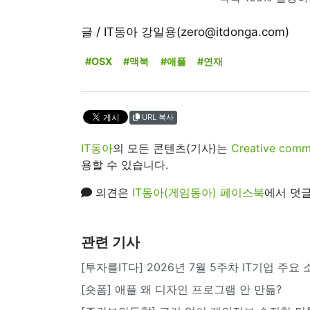
글 / IT동아 강일용(zero@itdonga.com)
#OSX
#맥북
#애플
#연재
URL 복사
IT동아
의 모든 콘텐츠(기사)는
Creative 
용할 수 있습니다.
의견은
IT동아(게임동아) 페이스북
에서 덧글
관련 기사
[투자를IT다] 2026년 7월 5주차 IT기업 주요
[숏폼] 애플 왜 디자인 프로그램 안 만듦?