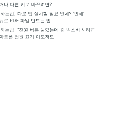
거나 다른 키로 바꾸려면?
IT하는법] 따로 앱 설치할 필요 없네? '인쇄'
뉴로 PDF 파일 만드는 법
IT하는법] "전원 버튼 눌렀는데 웬 빅스비·시리?"
마트폰 전원 끄기 이모저모