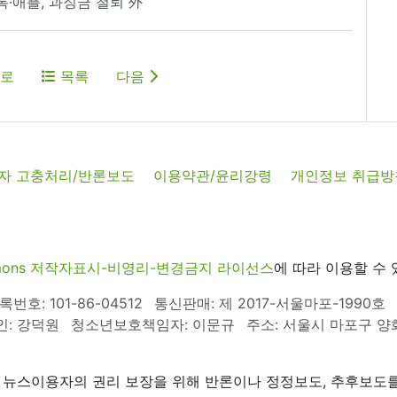
·애플, 과징금 철퇴 外
로
목록
다음
자 고충처리/반론보도
이용약관/윤리강령
개인정보 취급방
commons 저작자표시-비영리-변경금지 라이선스
에 따라 이용할 수 
호: 101-86-04512
통신판매: 제 2017-서울마포-1990호
인: 강덕원
청소년보호책임자: 이문규
주소: 서울시 마포구 양화로
 뉴스이용자의 권리 보장을 위해 반론이나 정정보도, 추후보도를