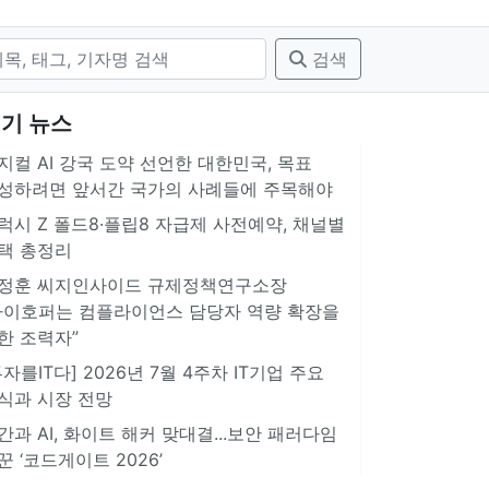
검색
기 뉴스
지컬 AI 강국 도약 선언한 대한민국, 목표
성하려면 앞서간 국가의 사례들에 주목해야
럭시 Z 폴드8·플립8 자급제 사전예약, 채널별
택 총정리
정훈 씨지인사이드 규제정책연구소장
아이호퍼는 컴플라이언스 담당자 역량 확장을
한 조력자”
투자를IT다] 2026년 7월 4주차 IT기업 주요
식과 시장 전망
간과 AI, 화이트 해커 맞대결...보안 패러다임
꾼 ‘코드게이트 2026’