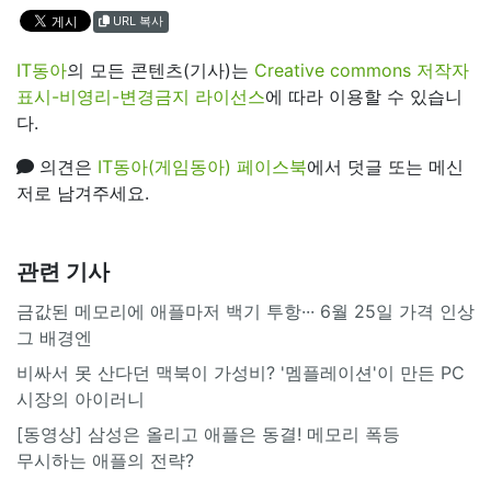
URL 복사
IT동아
의 모든 콘텐츠(기사)는
Creative commons 저작자
표시-비영리-변경금지 라이선스
에 따라 이용할 수 있습니
다.
의견은
IT동아(게임동아) 페이스북
에서 덧글 또는 메신
저로 남겨주세요.
관련 기사
금값된 메모리에 애플마저 백기 투항··· 6월 25일 가격 인상
그 배경엔
비싸서 못 산다던 맥북이 가성비? '멤플레이션'이 만든 PC
시장의 아이러니
[동영상] 삼성은 올리고 애플은 동결! 메모리 폭등
무시하는 애플의 전략?