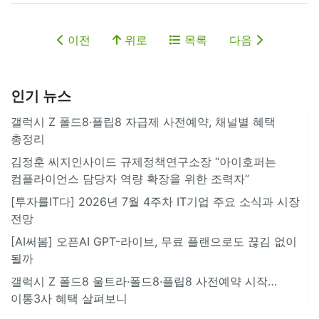
이전
위로
목록
다음
인기 뉴스
갤럭시 Z 폴드8·플립8 자급제 사전예약, 채널별 혜택
총정리
김정훈 씨지인사이드 규제정책연구소장 “아이호퍼는
컴플라이언스 담당자 역량 확장을 위한 조력자”
[투자를IT다] 2026년 7월 4주차 IT기업 주요 소식과 시장
전망
[AI써봄] 오픈AI GPT-라이브, 무료 플랜으로도 끊김 없이
될까
갤럭시 Z 폴드8 울트라·폴드8·플립8 사전예약 시작…
이통3사 혜택 살펴보니