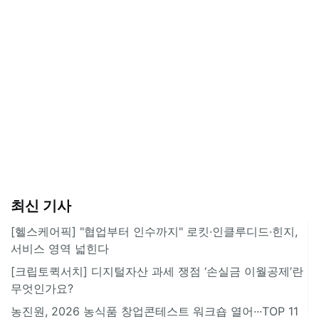
최신 기사
[헬스케어픽] "협업부터 인수까지" 로킷·인클루디드·힌지,
서비스 영역 넓힌다
[크립토퀵서치] 디지털자산 과세 쟁점 ‘손실금 이월공제’란
무엇인가요?
농진원, 2026 농식품 창업콘테스트 워크숍 열어···TOP 11