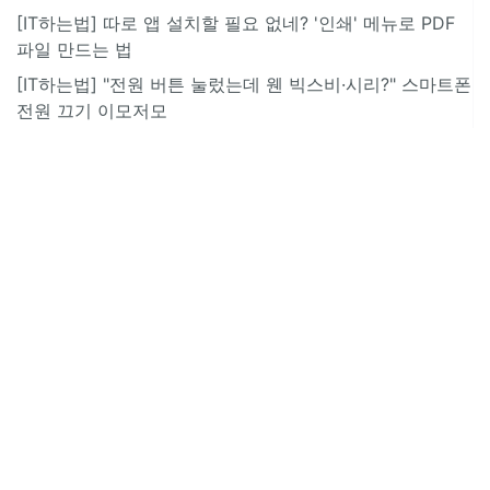
[IT하는법] 따로 앱 설치할 필요 없네? '인쇄' 메뉴로 PDF
파일 만드는 법
[IT하는법] "전원 버튼 눌렀는데 웬 빅스비·시리?" 스마트폰
전원 끄기 이모저모