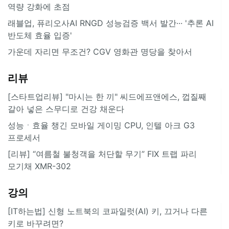
역량 강화에 초점
래블업, 퓨리오사AI RNGD 성능검증 백서 발간··· '추론 AI
반도체 효율 입증'
가운데 자리면 무조건? CGV 영화관 명당을 찾아서
리뷰
[스타트업리뷰] "마시는 한 끼" 씨드에프앤에스, 껍질째
갈아 넣은 스무디로 건강 채운다
성능ㆍ효율 챙긴 모바일 게이밍 CPU, 인텔 아크 G3
프로세서
[리뷰] “여름철 불청객을 처단할 무기” FIX 트랩 파리
모기채 XMR-302
강의
[IT하는법] 신형 노트북의 코파일럿(AI) 키, 끄거나 다른
키로 바꾸려면?