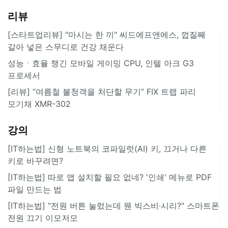
리뷰
[스타트업리뷰] "마시는 한 끼" 씨드에프앤에스, 껍질째
갈아 넣은 스무디로 건강 채운다
성능ㆍ효율 챙긴 모바일 게이밍 CPU, 인텔 아크 G3
프로세서
[리뷰] “여름철 불청객을 처단할 무기” FIX 트랩 파리
모기채 XMR-302
강의
[IT하는법] 신형 노트북의 코파일럿(AI) 키, 끄거나 다른
키로 바꾸려면?
[IT하는법] 따로 앱 설치할 필요 없네? '인쇄' 메뉴로 PDF
파일 만드는 법
[IT하는법] "전원 버튼 눌렀는데 웬 빅스비·시리?" 스마트폰
전원 끄기 이모저모