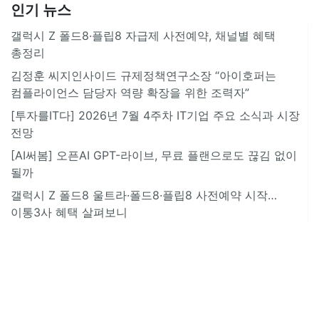
인기 뉴스
갤럭시 Z 폴드8·플립8 자급제 사전예약, 채널별 혜택
총정리
김정훈 씨지인사이드 규제정책연구소장 “아이호퍼는
컴플라이언스 담당자 역량 확장을 위한 조력자”
[투자를IT다] 2026년 7월 4주차 IT기업 주요 소식과 시장
전망
[AI써봄] 오픈AI GPT-라이브, 무료 플랜으로도 끊김 없이
될까
갤럭시 Z 폴드8 울트라·폴드8·플립8 사전예약 시작…
이통3사 혜택 살펴보니