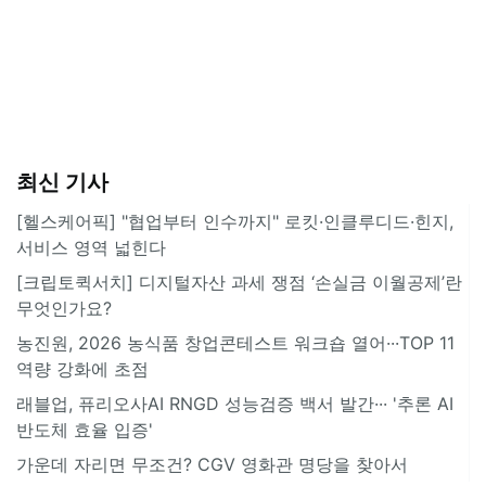
최신 기사
[헬스케어픽] "협업부터 인수까지" 로킷·인클루디드·힌지,
서비스 영역 넓힌다
[크립토퀵서치] 디지털자산 과세 쟁점 ‘손실금 이월공제’란
무엇인가요?
농진원, 2026 농식품 창업콘테스트 워크숍 열어···TOP 11
역량 강화에 초점
래블업, 퓨리오사AI RNGD 성능검증 백서 발간··· '추론 AI
반도체 효율 입증'
가운데 자리면 무조건? CGV 영화관 명당을 찾아서