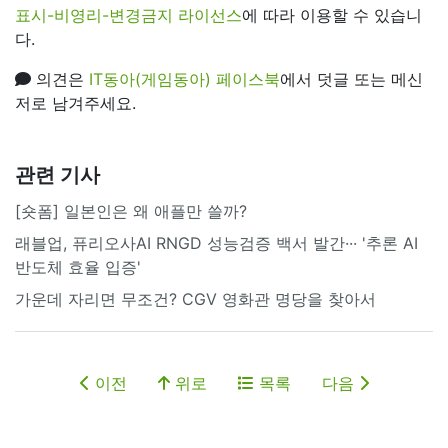
표시-비영리-변경금지 라이선스
에 따라 이용할 수 있습니
다.
의견은
IT동아(게임동아) 페이스북
에서 덧글 또는 메신
저로 남겨주세요.
관련 기사
[숏폼] 일본인은 왜 애플만 쓸까?
래블업, 퓨리오사AI RNGD 성능검증 백서 발간··· '추론 AI
반도체 효율 입증'
가운데 자리면 무조건? CGV 영화관 명당을 찾아서
이전
위로
목록
다음