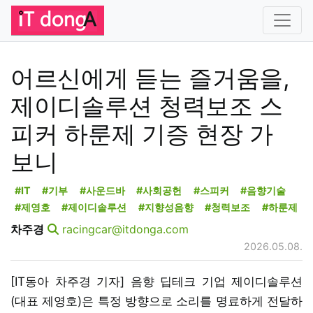
어르신에게 듣는 즐거움을,
제이디솔루션 청력보조 스
피커 하룬제 기증 현장 가
보니
#IT
#기부
#사운드바
#사회공헌
#스피커
#음향기술
#제영호
#제이디솔루션
#지향성음향
#청력보조
#하룬제
차주경
racingcar@itdonga.com
2026.05.08.
[IT동아 차주경 기자] 음향 딥테크 기업 제이디솔루션
(대표 제영호)은 특정 방향으로 소리를 명료하게 전달하