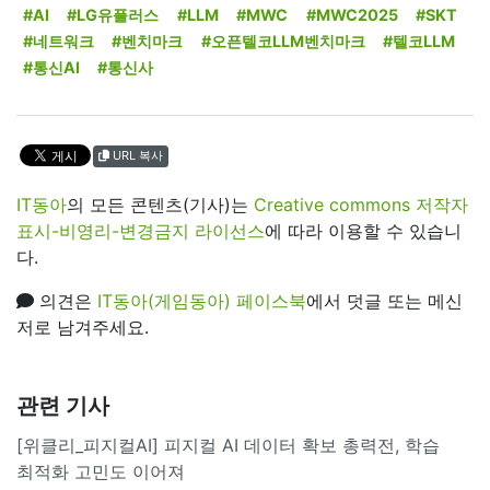
#AI
#LG유플러스
#LLM
#MWC
#MWC2025
#SKT
#네트워크
#벤치마크
#오픈텔코LLM벤치마크
#텔코LLM
#통신AI
#통신사
URL 복사
IT동아
의 모든 콘텐츠(기사)는
Creative commons 저작자
표시-비영리-변경금지 라이선스
에 따라 이용할 수 있습니
다.
의견은
IT동아(게임동아) 페이스북
에서 덧글 또는 메신
저로 남겨주세요.
관련 기사
[위클리_피지컬AI] 피지컬 AI 데이터 확보 총력전, 학습
최적화 고민도 이어져