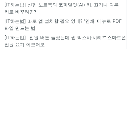
[IT하는법] 신형 노트북의 코파일럿(AI) 키, 끄거나 다른
키로 바꾸려면?
[IT하는법] 따로 앱 설치할 필요 없네? '인쇄' 메뉴로 PDF
파일 만드는 법
[IT하는법] "전원 버튼 눌렀는데 웬 빅스비·시리?" 스마트폰
전원 끄기 이모저모