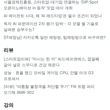
서울경제진흥원, 스타트업-대기업 연결하는 ‘DIP-Spot
오픈이노베이션 in 동작’ 밋업 데이 개최
AI 에이전트 시대, 왜 ‘AI 레드티밍’은 필수 조건이 되었나
독자 AI 파운데이션 2차 평가 임박··· 각 모델 별 기술로
살펴본 승부수는?
[IT애정남] 카카오톡 일반 채팅방, 팀채팅방으로 바꾸려면?
리뷰
[스타트업리뷰] "마시는 한 끼" 씨드에프앤에스, 껍질째
갈아 넣은 스무디로 건강 채운다
성능ㆍ효율 챙긴 모바일 게이밍 CPU, 인텔 아크 G3
프로세서
[리뷰] “여름철 불청객을 처단할 무기” FIX 트랩 파리
모기채 XMR-302
강의