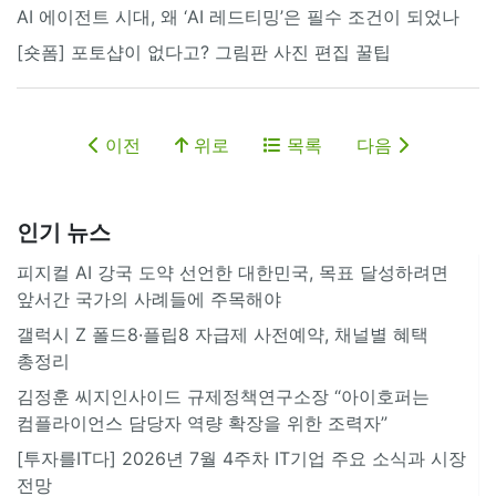
AI 에이전트 시대, 왜 ‘AI 레드티밍’은 필수 조건이 되었나
[숏폼] 포토샵이 없다고? 그림판 사진 편집 꿀팁
이전
위로
목록
다음
인기 뉴스
피지컬 AI 강국 도약 선언한 대한민국, 목표 달성하려면
앞서간 국가의 사례들에 주목해야
갤럭시 Z 폴드8·플립8 자급제 사전예약, 채널별 혜택
총정리
김정훈 씨지인사이드 규제정책연구소장 “아이호퍼는
컴플라이언스 담당자 역량 확장을 위한 조력자”
[투자를IT다] 2026년 7월 4주차 IT기업 주요 소식과 시장
전망