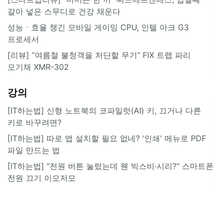
갈아 넣은 스무디로 건강 채운다
성능ㆍ효율 챙긴 모바일 게이밍 CPU, 인텔 아크 G3
프로세서
[리뷰] “여름철 불청객을 처단할 무기” FIX 트랩 파리
모기채 XMR-302
강의
[IT하는법] 신형 노트북의 코파일럿(AI) 키, 끄거나 다른
키로 바꾸려면?
[IT하는법] 따로 앱 설치할 필요 없네? '인쇄' 메뉴로 PDF
파일 만드는 법
[IT하는법] "전원 버튼 눌렀는데 웬 빅스비·시리?" 스마트폰
전원 끄기 이모저모