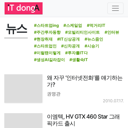
뉴스
#스타트업ing
#스케일업
#먹거리IT
#주간투자동향
#모빌리티인사이트
#인터뷰
#현장취재
#IT신상공개
#뉴스줌인
#스타트업인
#신차공개
#시승기
#이럴땐이렇게
#투자를IT다
#생성AI길라잡이
#생활속IT
왜 자꾸 ‘인터넷전화’를 얘기하는
가?
권명관
2010.07.17.
이엠텍, HV GTX 460 Star 그래
픽카드 출시