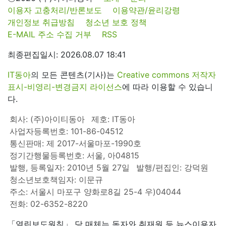
이용자 고충처리/반론보도
이용약관/윤리강령
개인정보 취급방침
청소년 보호 정책
E-MAIL 주소 수집 거부
RSS
최종편집일시: 2026.08.07 18:41
IT동아
의 모든 콘텐츠(기사)는
Creative commons 저작자
표시-비영리-변경금지 라이선스
에 따라 이용할 수 있습니
다.
회사: (주)아이티동아
제호: IT동아
사업자등록번호: 101-86-04512
통신판매: 제 2017-서울마포-1990호
정기간행물등록번호: 서울, 아04815
발행, 등록일자: 2010년 5월 27일
발행/편집인: 강덕원
청소년보호책임자: 이문규
주소: 서울시 마포구 양화로8길 25-4 우)04044
전화: 02-6352-8220
「열린보도원칙」 당 매체는 독자와 취재원 등 뉴스이용자