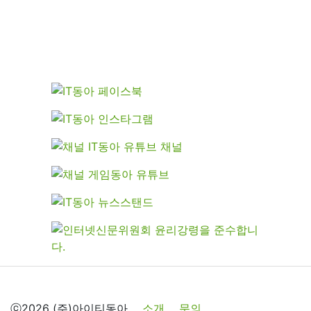
ⓒ2026 (주)아이티동아
소개
문의