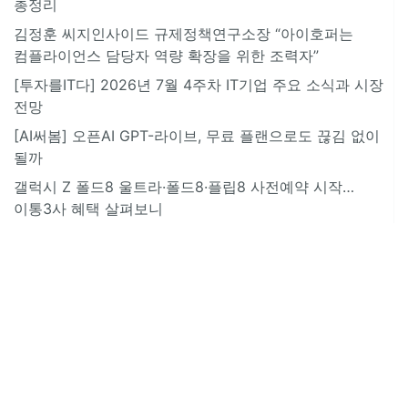
총정리
김정훈 씨지인사이드 규제정책연구소장 “아이호퍼는
컴플라이언스 담당자 역량 확장을 위한 조력자”
[투자를IT다] 2026년 7월 4주차 IT기업 주요 소식과 시장
전망
[AI써봄] 오픈AI GPT-라이브, 무료 플랜으로도 끊김 없이
될까
갤럭시 Z 폴드8 울트라·폴드8·플립8 사전예약 시작…
이통3사 혜택 살펴보니