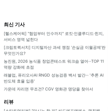
최신 기사
[헬스케어픽] "협업부터 인수까지" 로킷·인클루디드·힌지,
서비스 영역 넓힌다
[크립토퀵서치] 디지털자산 과세 쟁점 ‘손실금 이월공제’란
무엇인가요?
농진원, 2026 농식품 창업콘테스트 워크숍 열어···TOP 11
역량 강화에 초점
래블업, 퓨리오사AI RNGD 성능검증 백서 발간··· '추론 AI
반도체 효율 입증'
가운데 자리면 무조건? CGV 영화관 명당을 찾아서
리뷰
[스타트업리뷰] "마시는 한 끼" 씨드에프앤에스, 껍질째