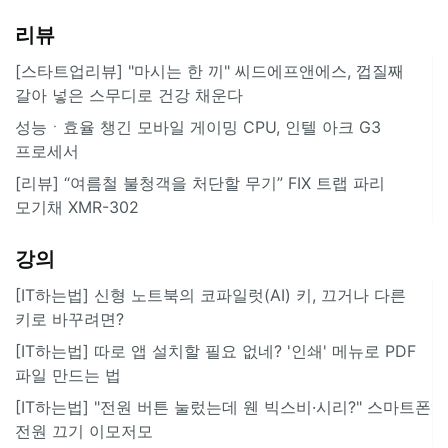
리뷰
[스타트업리뷰] "마시는 한 끼" 씨드에프앤에스, 껍질째
갈아 넣은 스무디로 건강 채운다
성능ㆍ효율 챙긴 모바일 게이밍 CPU, 인텔 아크 G3
프로세서
[리뷰] “여름철 불청객을 처단할 무기” FIX 트랩 파리
모기채 XMR-302
강의
[IT하는법] 신형 노트북의 코파일럿(AI) 키, 끄거나 다른
키로 바꾸려면?
[IT하는법] 따로 앱 설치할 필요 없네? '인쇄' 메뉴로 PDF
파일 만드는 법
[IT하는법] "전원 버튼 눌렀는데 웬 빅스비·시리?" 스마트폰
전원 끄기 이모저모