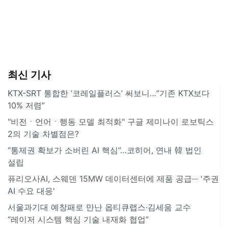
최신 기사
KTX-SRT 통합한 ‘코레일플러스’ 써보니…“기존 KTX보다
10% 저렴”
"비전ㆍ언어ㆍ행동 모델 최적화" 구글 제미나이 로보틱스
2의 기술 차별점은?
“통제권 확보가 소버린 AI 핵심”…코히어, 연내 韓 법인
설립
퓨리오사AI, 스웨덴 15MW 데이터센터에 제품 공급··· '주권
AI 수요 대응'
서울과기대 예창패로 만난 옵티큐랩스·김세움 교수
“레이저 시스템 핵심 기술 내재화 협업”