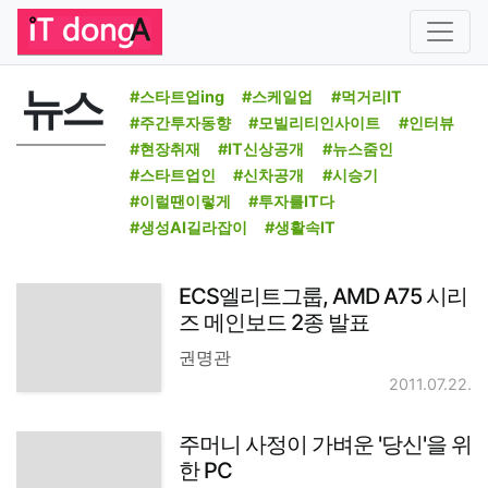
뉴스
#스타트업ing
#스케일업
#먹거리IT
#주간투자동향
#모빌리티인사이트
#인터뷰
#현장취재
#IT신상공개
#뉴스줌인
#스타트업인
#신차공개
#시승기
#이럴땐이렇게
#투자를IT다
#생성AI길라잡이
#생활속IT
ECS엘리트그룹, AMD A75 시리
즈 메인보드 2종 발표
권명관
2011.07.22.
주머니 사정이 가벼운 '당신'을 위
한 PC