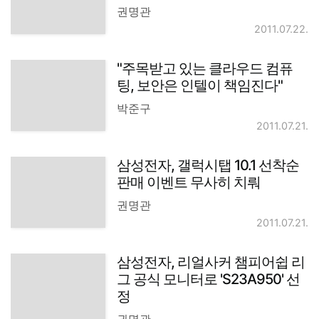
권명관
2011.07.22.
"주목받고 있는 클라우드 컴퓨
팅, 보안은 인텔이 책임진다"
박준구
2011.07.21.
삼성전자, 갤럭시탭 10.1 선착순
판매 이벤트 무사히 치뤄
권명관
2011.07.21.
삼성전자, 리얼사커 챔피어쉽 리
그 공식 모니터로 'S23A950' 선
정
권명관