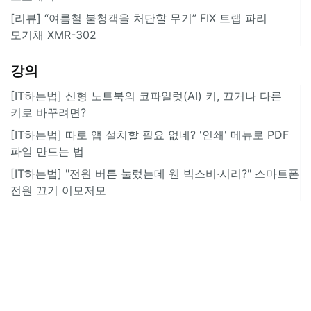
[리뷰] “여름철 불청객을 처단할 무기” FIX 트랩 파리
모기채 XMR-302
강의
[IT하는법] 신형 노트북의 코파일럿(AI) 키, 끄거나 다른
키로 바꾸려면?
[IT하는법] 따로 앱 설치할 필요 없네? '인쇄' 메뉴로 PDF
파일 만드는 법
[IT하는법] "전원 버튼 눌렀는데 웬 빅스비·시리?" 스마트폰
전원 끄기 이모저모