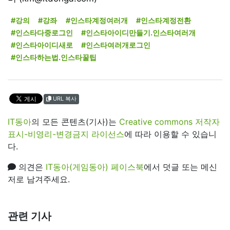
#강의
#강좌
#인스타계정여러개
#인스타계정전환
#인스타다중로그인
#인스타아이디만들기.인스타여러개
#인스타아이디새로
#인스타여러개로그인
#인스타하는법.인스타꿀팁
URL 복사
IT동아
의 모든 콘텐츠(기사)는
Creative commons 저작자
표시-비영리-변경금지 라이선스
에 따라 이용할 수 있습니
다.
의견은
IT동아(게임동아) 페이스북
에서 덧글 또는 메신
저로 남겨주세요.
관련 기사