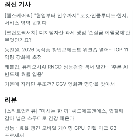
최신 기사
[헬스케어픽] "협업부터 인수까지" 로킷·인클루디드·힌지,
서비스 영역 넓힌다
[크립토퀵서치] 디지털자산 과세 쟁점 ‘손실금 이월공제’란
무엇인가요?
농진원, 2026 농식품 창업콘테스트 워크숍 열어···TOP 11
역량 강화에 초점
래블업, 퓨리오사AI RNGD 성능검증 백서 발간··· '추론 AI
반도체 효율 입증'
가운데 자리면 무조건? CGV 영화관 명당을 찾아서
리뷰
[스타트업리뷰] "마시는 한 끼" 씨드에프앤에스, 껍질째
갈아 넣은 스무디로 건강 채운다
성능ㆍ효율 챙긴 모바일 게이밍 CPU, 인텔 아크 G3
프로세서