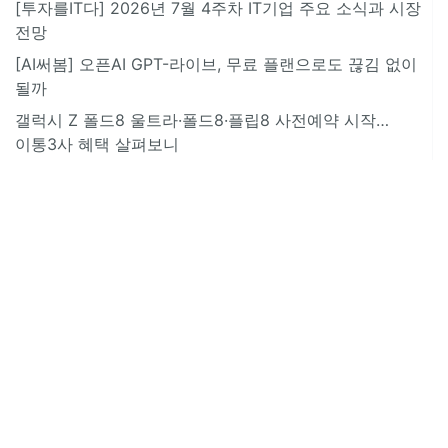
[투자를IT다] 2026년 7월 4주차 IT기업 주요 소식과 시장
전망
[AI써봄] 오픈AI GPT-라이브, 무료 플랜으로도 끊김 없이
될까
갤럭시 Z 폴드8 울트라·폴드8·플립8 사전예약 시작…
이통3사 혜택 살펴보니