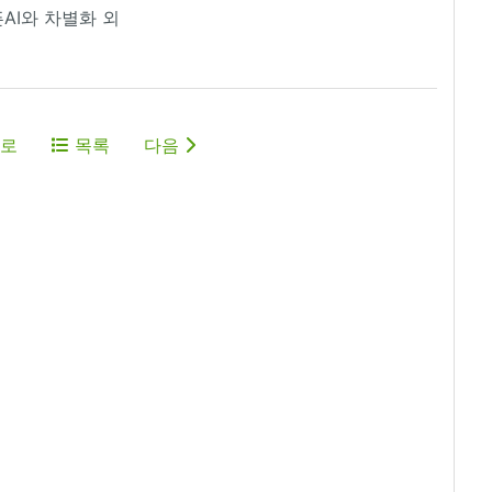
픈AI와 차별화 외
로
목록
다음