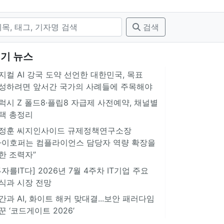
검색
기 뉴스
지컬 AI 강국 도약 선언한 대한민국, 목표
성하려면 앞서간 국가의 사례들에 주목해야
럭시 Z 폴드8·플립8 자급제 사전예약, 채널별
택 총정리
정훈 씨지인사이드 규제정책연구소장
아이호퍼는 컴플라이언스 담당자 역량 확장을
한 조력자”
투자를IT다] 2026년 7월 4주차 IT기업 주요
식과 시장 전망
간과 AI, 화이트 해커 맞대결...보안 패러다임
꾼 ‘코드게이트 2026’