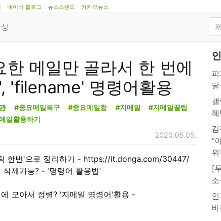
램
네이버 블로그
뉴스스탠드
카카오뉴스
영상
인
요한 메일만 골라서 한 번에
피
, 'filename' 명령어활용
달
갤
관
#중요메일복구
#중요메일함
#지메일
#지메일꿀팁
혜
지메일활용하기
김
2020.05.05.
“
위
'으로 정리하기 - https://it.donga.com/30447/
[
삭제가능? - '명령어 활용법'
소
에 모아서 정렬? '지메일 명령어'활용 -
인
바