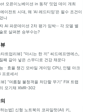
pot 오픈이노베이션 in 동작’ 밋업 데이 개최
I 에이전트 시대, 왜 ‘AI 레드티밍’은 필수 조건이
었나
자 AI 파운데이션 2차 평가 임박··· 각 모델 별
술로 살펴본 승부수는?
리뷰
스타트업리뷰] "마시는 한 끼" 씨드에프앤에스,
질째 갈아 넣은 스무디로 건강 채운다
능ㆍ효율 챙긴 모바일 게이밍 CPU, 인텔 아크
3 프로세서
리뷰] “여름철 불청객을 처단할 무기” FIX 트랩
리 모기채 XMR-302
강의
IT하는법] 신형 노트북의 코파일럿(AI) 키,