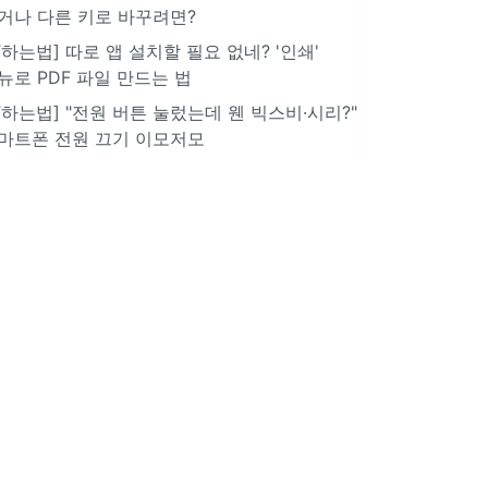
거나 다른 키로 바꾸려면?
IT하는법] 따로 앱 설치할 필요 없네? '인쇄'
뉴로 PDF 파일 만드는 법
IT하는법] "전원 버튼 눌렀는데 웬 빅스비·시리?"
마트폰 전원 끄기 이모저모