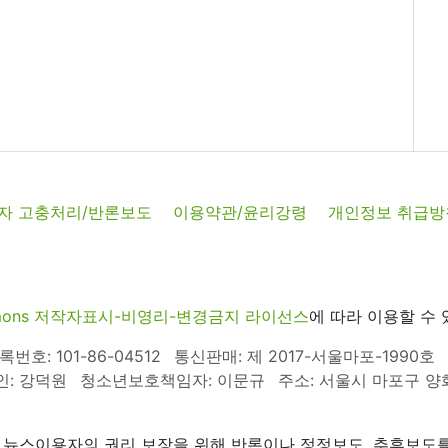
자 고충처리/반론보도
이용약관/윤리강령
개인정보 취급방
commons 저작자표시-비영리-변경금지 라이선스
에 따라 이용할 수 
호: 101-86-04512
통신판매: 제 2017-서울마포-1990호
인: 강덕원
청소년보호책임자: 이문규
주소: 서울시 마포구 양화로
 뉴스이용자의 권리 보장을 위해 반론이나 정정보도, 추후보도를