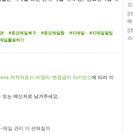
끄
[
메
[
관
#중요메일복구
#중요메일함
#지메일
#지메일꿀팁
스
지메일활용하기
commons 저작자표시-비영리-변경금지 라이선스
에 따라 이
 또는 메신저로 남겨주세요.
···메일 관리 더 편해질까