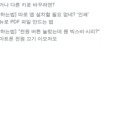
거나 다른 키로 바꾸려면?
IT하는법] 따로 앱 설치할 필요 없네? '인쇄'
뉴로 PDF 파일 만드는 법
IT하는법] "전원 버튼 눌렀는데 웬 빅스비·시리?"
마트폰 전원 끄기 이모저모