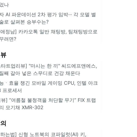
었나
자 AI 파운데이션 2차 평가 임박··· 각 모델 별
술로 살펴본 승부수는?
IT애정남] 카카오톡 일반 채팅방, 팀채팅방으로
꾸려면?
리뷰
스타트업리뷰] "마시는 한 끼" 씨드에프앤에스,
질째 갈아 넣은 스무디로 건강 채운다
능ㆍ효율 챙긴 모바일 게이밍 CPU, 인텔 아크
3 프로세서
리뷰] “여름철 불청객을 처단할 무기” FIX 트랩
리 모기채 XMR-302
강의
IT하는법] 신형 노트북의 코파일럿(AI) 키,