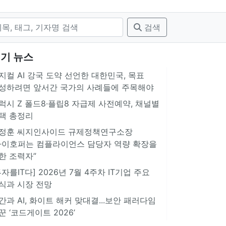
검색
기 뉴스
지컬 AI 강국 도약 선언한 대한민국, 목표
성하려면 앞서간 국가의 사례들에 주목해야
럭시 Z 폴드8·플립8 자급제 사전예약, 채널별
택 총정리
정훈 씨지인사이드 규제정책연구소장
아이호퍼는 컴플라이언스 담당자 역량 확장을
한 조력자”
투자를IT다] 2026년 7월 4주차 IT기업 주요
식과 시장 전망
간과 AI, 화이트 해커 맞대결...보안 패러다임
꾼 ‘코드게이트 2026’