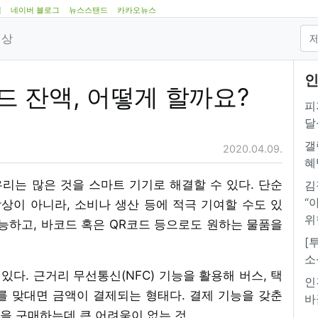
램
네이버 블로그
뉴스스탠드
카카오뉴스
영상
인
 잔액, 어떻게 할까요?
피
달
갤
2020.04.09.
혜
 우리는 많은 것을 스마트 기기로 해결할 수 있다. 단순
김
“
상이 아니라, 소비나 생산 등에 적극 기여할 수도 있
위
능하고, 바코드 혹은 QR코드 등으로도 원하는 물품을
[
소
다. 근거리 무선통신(NFC) 기능을 활용해 버스, 택
인
를 맞대면 금액이 결제되는 형태다. 결제 기능을 갖춘
바
을 구매하는데 큰 어려움이 없는 것.