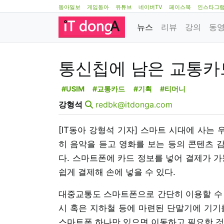
동아일보
게임동아
유튜브
네이버TV
페이스북
인스타그
뉴스
리뷰
강의
동
통신칩에 남은 교통카드
#USIM
#교통카드
#기획
#티머니
강형석
redbk@itdonga.com
[IT동아 강형석 기자] 스마트 시대에 사는
히 음악을 듣고 영화를 보는 등의 콘텐츠 감
다. 스마트폰에 카드 정보를 넣어 결제가 가
쉽게 결제해 손에 넣을 수 있다.
대중교통도 스마트폰으로 간단히 이용할 수 있
시 혹은 지하철 등에 마련된 단말기에 기기
스마트폰 하나만 있으면 이동하고 필요한 것