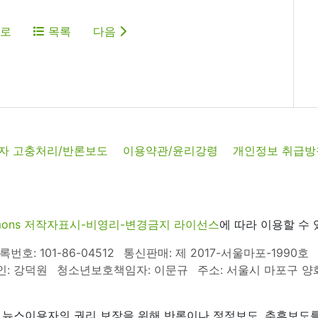
로
목록
다음
자 고충처리/반론보도
이용약관/윤리강령
개인정보 취급방
commons 저작자표시-비영리-변경금지 라이선스
에 따라 이용할 수 
호: 101-86-04512
통신판매: 제 2017-서울마포-1990호
인: 강덕원
청소년보호책임자: 이문규
주소: 서울시 마포구 양화로
 뉴스이용자의 권리 보장을 위해 반론이나 정정보도, 추후보도를