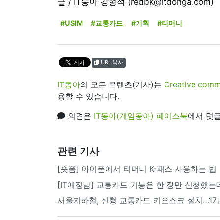
글 / IT동아 강형석 (redbk@itdonga.com)
#USIM
#교통카드
#기획
#티머니
URL 복사
IT동아
의 모든 콘텐츠(기사)는
Creative 
용할 수 있습니다.
의견은
IT동아(게임동아) 페이스북
에서 덧글
관련 기사
[숏폼] 아이폰에서 티머니 K-패스 사용하는 법
[IT애정남] 교통카드 기능은 한 장만 신청했는데
서울지하철, 신형 교통카드 키오스크 설치…17