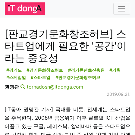
[판교경기문화창조허브] 스
타트업에게 필요한 '공간'이
라는 중요성
#경기도
#경기문화창조허브
#경기콘텐츠진흥원
#기획
#스케일업
#스타트업
#판교경기문화창조허브
권명관
tornadosn@itdonga.com
2019.09.21.
[IT동아 권명관 기자] 국내를 비롯, 전세계는 스타트업
을 주목한다. 2008년 금융위기 이후 글로벌 ICT 산업을
이끌고 있는 구글, 페이스북, 알리바바 등은 스타트업으
로 시작해 현재 미국 상장 기업 중 상위 10개 기업 안에