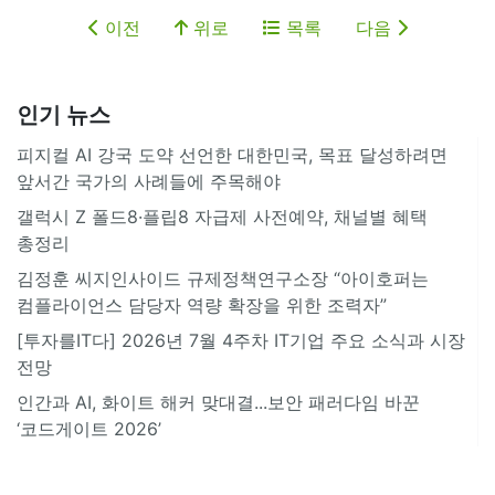
이전
위로
목록
다음
인기 뉴스
피지컬 AI 강국 도약 선언한 대한민국, 목표 달성하려면
앞서간 국가의 사례들에 주목해야
갤럭시 Z 폴드8·플립8 자급제 사전예약, 채널별 혜택
총정리
김정훈 씨지인사이드 규제정책연구소장 “아이호퍼는
컴플라이언스 담당자 역량 확장을 위한 조력자”
[투자를IT다] 2026년 7월 4주차 IT기업 주요 소식과 시장
전망
인간과 AI, 화이트 해커 맞대결...보안 패러다임 바꾼
‘코드게이트 2026’