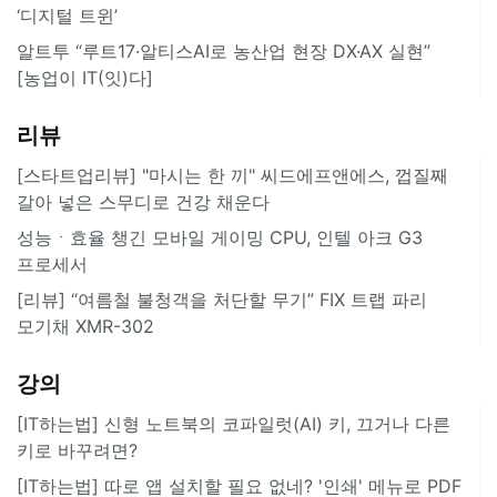
‘디지털 트윈’
알트투 “루트17·알티스AI로 농산업 현장 DX·AX 실현”
[농업이 IT(잇)다]
리뷰
[스타트업리뷰] "마시는 한 끼" 씨드에프앤에스, 껍질째
갈아 넣은 스무디로 건강 채운다
성능ㆍ효율 챙긴 모바일 게이밍 CPU, 인텔 아크 G3
프로세서
[리뷰] “여름철 불청객을 처단할 무기” FIX 트랩 파리
모기채 XMR-302
강의
[IT하는법] 신형 노트북의 코파일럿(AI) 키, 끄거나 다른
키로 바꾸려면?
[IT하는법] 따로 앱 설치할 필요 없네? '인쇄' 메뉴로 PDF