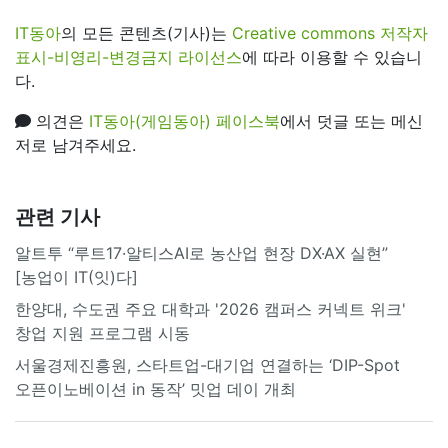
IT동아
의 모든 콘텐츠(기사)는
Creative commons 저작자
표시-비영리-변경금지 라이선스
에 따라 이용할 수 있습니
다.
의견은
IT동아(게임동아) 페이스북
에서 덧글 또는 메신
저로 남겨주세요.
관련 기사
알트투 “루트17·알티스AI로 농산업 현장 DX·AX 실현”
[농업이 IT(잇)다]
한양대, 수도권 주요 대학과 '2026 캠퍼스 커넥트 위크'
창업 지원 프로그램 시동
서울경제진흥원, 스타트업-대기업 연결하는 ‘DIP-Spot
오픈이노베이션 in 동작’ 밋업 데이 개최