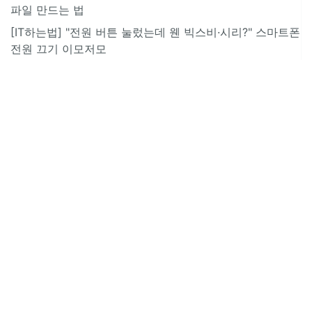
파일 만드는 법
[IT하는법] "전원 버튼 눌렀는데 웬 빅스비·시리?" 스마트폰
전원 끄기 이모저모