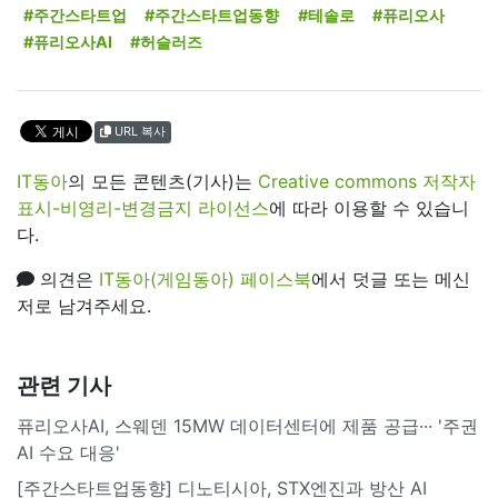
#주간스타트업
#주간스타트업동향
#테솔로
#퓨리오사
#퓨리오사AI
#허슬러즈
URL 복사
IT동아
의 모든 콘텐츠(기사)는
Creative commons 저작자
표시-비영리-변경금지 라이선스
에 따라 이용할 수 있습니
다.
의견은
IT동아(게임동아) 페이스북
에서 덧글 또는 메신
저로 남겨주세요.
관련 기사
퓨리오사AI, 스웨덴 15MW 데이터센터에 제품 공급··· '주권
AI 수요 대응'
[주간스타트업동향] 디노티시아, STX엔진과 방산 AI