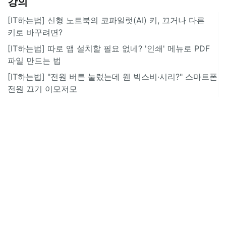
강의
[IT하는법] 신형 노트북의 코파일럿(AI) 키, 끄거나 다른
키로 바꾸려면?
[IT하는법] 따로 앱 설치할 필요 없네? '인쇄' 메뉴로 PDF
파일 만드는 법
[IT하는법] "전원 버튼 눌렀는데 웬 빅스비·시리?" 스마트폰
전원 끄기 이모저모