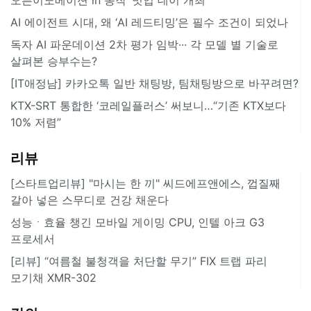
AI 에이전트 시대, 왜 ‘AI 레드티밍’은 필수 조건이 되었나
독자 AI 파운데이션 2차 평가 임박··· 각 모델 별 기술로
살펴본 승부수는?
[IT애정남] 카카오톡 일반 채팅방, 팀채팅방으로 바꾸려면?
KTX-SRT 통합한 ‘코레일플러스’ 써보니…“기존 KTX보다
10% 저렴”
리뷰
[스타트업리뷰] "마시는 한 끼" 씨드에프앤에스, 껍질째
갈아 넣은 스무디로 건강 채운다
성능ㆍ효율 챙긴 모바일 게이밍 CPU, 인텔 아크 G3
프로세서
[리뷰] “여름철 불청객을 처단할 무기” FIX 트랩 파리
모기채 XMR-302