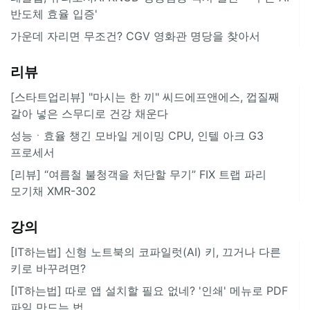
반도체 효율 입증'
가운데 자리면 무조건? CGV 영화관 명당을 찾아서
리뷰
[스타트업리뷰] "마시는 한 끼" 씨드에프앤에스, 껍질째
갈아 넣은 스무디로 건강 채운다
성능ㆍ효율 챙긴 모바일 게이밍 CPU, 인텔 아크 G3
프로세서
[리뷰] “여름철 불청객을 처단할 무기” FIX 트랩 파리
모기채 XMR-302
강의
[IT하는법] 신형 노트북의 코파일럿(AI) 키, 끄거나 다른
키로 바꾸려면?
[IT하는법] 따로 앱 설치할 필요 없네? '인쇄' 메뉴로 PDF
파일 만드는 법