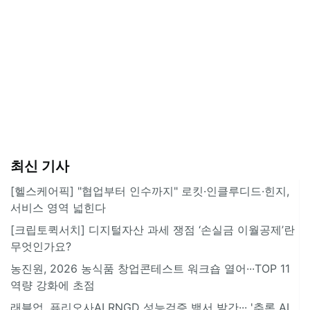
최신 기사
[헬스케어픽] "협업부터 인수까지" 로킷·인클루디드·힌지,
서비스 영역 넓힌다
[크립토퀵서치] 디지털자산 과세 쟁점 ‘손실금 이월공제’란
무엇인가요?
농진원, 2026 농식품 창업콘테스트 워크숍 열어···TOP 11
역량 강화에 초점
래블업, 퓨리오사AI RNGD 성능검증 백서 발간··· '추론 AI