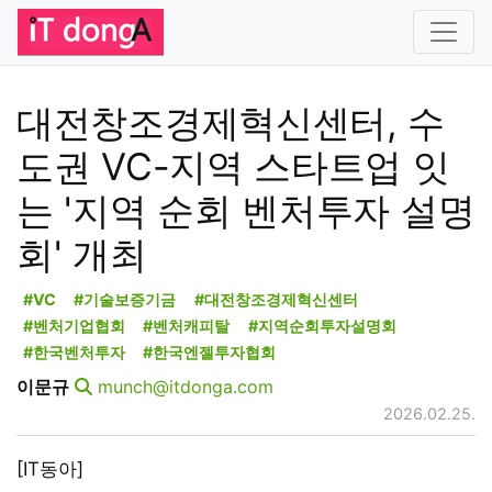
대전창조경제혁신센터, 수
도권 VC-지역 스타트업 잇
는 '지역 순회 벤처투자 설명
회' 개최
#VC
#기술보증기금
#대전창조경제혁신센터
#벤처기업협회
#벤처캐피탈
#지역순회투자설명회
#한국벤처투자
#한국엔젤투자협회
이문규
munch@itdonga.com
2026.02.25.
[IT동아]