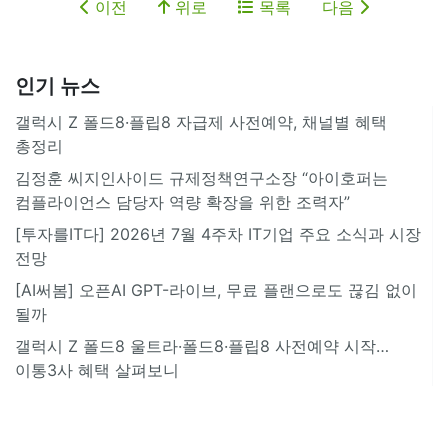
이전
위로
목록
다음
인기 뉴스
갤럭시 Z 폴드8·플립8 자급제 사전예약, 채널별 혜택
총정리
김정훈 씨지인사이드 규제정책연구소장 “아이호퍼는
컴플라이언스 담당자 역량 확장을 위한 조력자”
[투자를IT다] 2026년 7월 4주차 IT기업 주요 소식과 시장
전망
[AI써봄] 오픈AI GPT-라이브, 무료 플랜으로도 끊김 없이
될까
갤럭시 Z 폴드8 울트라·폴드8·플립8 사전예약 시작…
이통3사 혜택 살펴보니