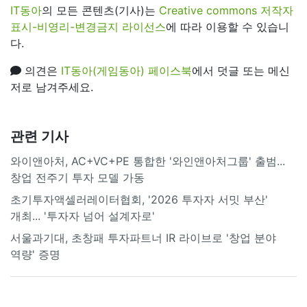
IT동아
의 모든 콘텐츠(기사)는
Creative commons 저작자
표시-비영리-변경금지 라이선스
에 따라 이용할 수 있습니
다.
의견은
IT동아(게임동아) 페이스북
에서 덧글 또는 메신
저로 남겨주세요.
관련 기사
와이앤아처, AC+VC+PE 통합한 '와인앤아처그룹' 출범...
창업 전주기 투자 모델 가동
초기투자액셀러레이터협회, '2026 투자자 서밋 부산'
개최... '투자자 넘어 설계자로'
서울과기대, 초창패 투자파트너 IR 라이브로 '창업 분야
역량' 증명