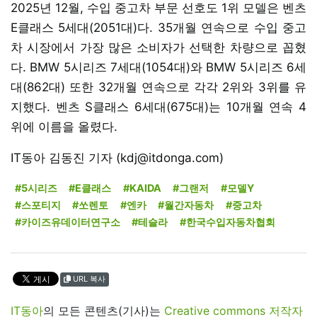
2025년 12월, 수입 중고차 부문 선호도 1위 모델은 벤츠
E클래스 5세대(2051대)다. 35개월 연속으로 수입 중고
차 시장에서 가장 많은 소비자가 선택한 차량으로 꼽혔
다. BMW 5시리즈 7세대(1054대)와 BMW 5시리즈 6세
대(862대) 또한 32개월 연속으로 각각 2위와 3위를 유
지했다. 벤츠 S클래스 6세대(675대)는 10개월 연속 4
위에 이름을 올렸다.
IT동아 김동진 기자 (kdj@itdonga.com)
#5시리즈
#E클래스
#KAIDA
#그랜저
#모델Y
#스포티지
#쏘렌토
#엔카
#월간자동차
#중고차
#카이즈유데이터연구소
#테슬라
#한국수입자동차협회
URL 복사
IT동아
의 모든 콘텐츠(기사)는
Creative commons 저작자