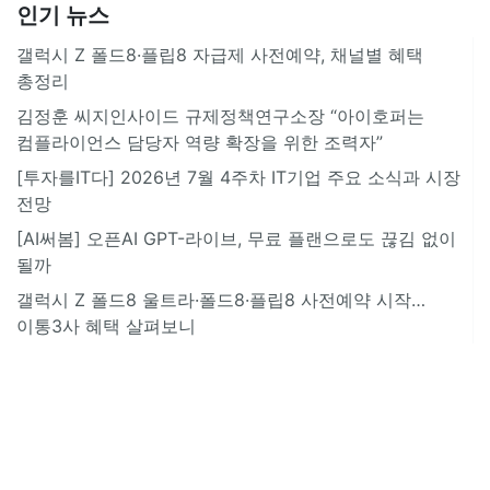
인기 뉴스
갤럭시 Z 폴드8·플립8 자급제 사전예약, 채널별 혜택
총정리
김정훈 씨지인사이드 규제정책연구소장 “아이호퍼는
컴플라이언스 담당자 역량 확장을 위한 조력자”
[투자를IT다] 2026년 7월 4주차 IT기업 주요 소식과 시장
전망
[AI써봄] 오픈AI GPT-라이브, 무료 플랜으로도 끊김 없이
될까
갤럭시 Z 폴드8 울트라·폴드8·플립8 사전예약 시작…
이통3사 혜택 살펴보니