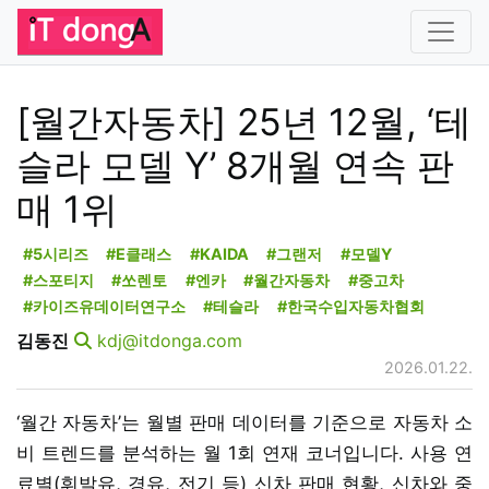
[월간자동차] 25년 12월, ‘테
슬라 모델 Y’ 8개월 연속 판
매 1위
#5시리즈
#E클래스
#KAIDA
#그랜저
#모델Y
#스포티지
#쏘렌토
#엔카
#월간자동차
#중고차
#카이즈유데이터연구소
#테슬라
#한국수입자동차협회
김동진
kdj@itdonga.com
2026.01.22.
‘월간 자동차’는 월별 판매 데이터를 기준으로 자동차 소
비 트렌드를 분석하는 월 1회 연재 코너입니다. 사용 연
료별(휘발유, 경유, 전기 등) 신차 판매 현황, 신차와 중