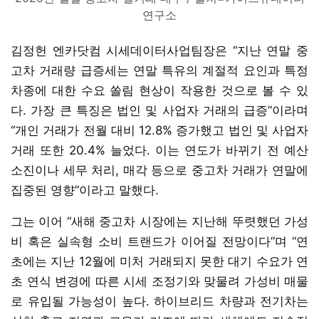
연구소
김정헌 엔카닷컴 시세데이터사업팀장은 “지난 연말 중
고차 거래량 급증세는 연말 특유의 계절적 요인과 특정
차종에 대한 수요 쏠림 현상이 작용한 것으로 볼 수 있
다. 가장 큰 특징은 법인 및 사업자 거래의 급증”이라며
“개인 거래가 전월 대비 12.8% 증가했고 법인 및 사업자
거래 또한 20.4% 늘었다. 이는 연도가 바뀌기 전 예산
소진이나 세무 처리, 매각 등으로 중고차 거래가 연말에
집중된 영향”이라고 말했다.
그는 이어 “새해 중고차 시장에는 지난해 뚜렷했던 가성
비 혹은 실속형 소비 트랜드가 이어질 전망이다”며 “연
초에는 지난 12월에 미처 거래되지 못한 대기 수요가 연
초 연식 변경에 따른 시세 조정기와 맞물려 가성비 매물
로 유입될 가능성이 높다. 하이브리드 차량과 전기차는