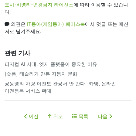
표시-비영리-변경금지 라이선스
에 따라 이용할 수 있습니
다.
의견은
IT동아(게임동아) 페이스북
에서 덧글 또는 메신
저로 남겨주세요.
관련 기사
피지컬 AI 시대, 엣지 플랫폼이 중요한 이유
[숏폼] 테슬라가 만든 자동차 문화
공동명의 차량 이전도 관공서 안 간다…카방, 온라인
이전등록 서비스 확대
이전
위로
목록
다음