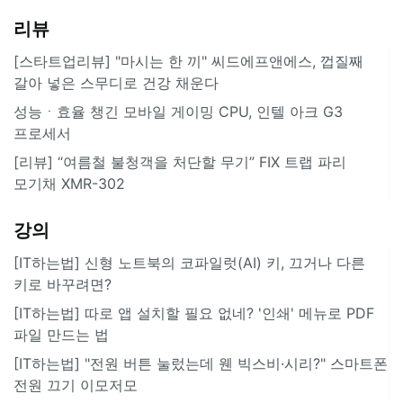
리뷰
[스타트업리뷰] "마시는 한 끼" 씨드에프앤에스, 껍질째
갈아 넣은 스무디로 건강 채운다
성능ㆍ효율 챙긴 모바일 게이밍 CPU, 인텔 아크 G3
프로세서
[리뷰] “여름철 불청객을 처단할 무기” FIX 트랩 파리
모기채 XMR-302
강의
[IT하는법] 신형 노트북의 코파일럿(AI) 키, 끄거나 다른
키로 바꾸려면?
[IT하는법] 따로 앱 설치할 필요 없네? '인쇄' 메뉴로 PDF
파일 만드는 법
[IT하는법] "전원 버튼 눌렀는데 웬 빅스비·시리?" 스마트폰
전원 끄기 이모저모