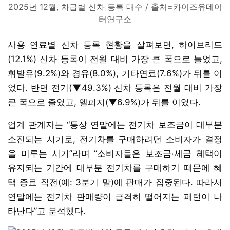
2025년 12월, 차급별 신차 등록 대수 / 출처=카이즈유데이
터연구소
사용 연료별 신차 등록 현황을 살펴보면, 하이브리드
(12.1%) 신차 등록이 전월 대비 가장 큰 폭으로 늘었고,
휘발유(9.2%)와 경유(8.0%), 기타연료(7.6%)가 뒤를 이
었다. 반면 전기(▼49.3%) 신차 등록은 전월 대비 가장
큰 폭으로 줄었고, 엘피지(▼6.9%)가 뒤를 이었다.
업계 관계자는 “통상 연말에는 전기차 보조금이 대부분
소진되는 시기로, 전기차를 구매하려던 소비자가 결정
을 미루는 시기”라며 “소비자들은 보조금·세금 혜택이
유지되는 기간에 대부분 전기차를 구매하기 때문에 혜
택 종료 직전(예: 3분기 말)에 판매가 집중된다. 따라서
연말에는 전기차 판매량이 급격히 떨어지는 패턴이 나
타난다”고 분석했다.