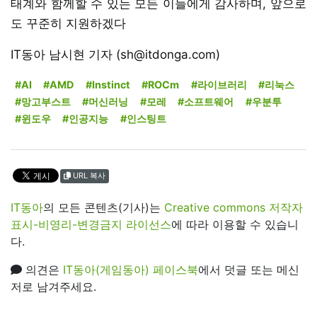
태계와 함께할 수 있는 모든 이들에게 감사하며, 앞으로
도 꾸준히 지원하겠다
IT동아 남시현 기자 (sh@itdonga.com)
#AI
#AMD
#Instinct
#ROCm
#라이브러리
#리눅스
#망고부스트
#머신러닝
#모레
#소프트웨어
#우분투
#윈도우
#인공지능
#인스팅트
URL 복사
IT동아
의 모든 콘텐츠(기사)는
Creative commons 저작자
표시-비영리-변경금지 라이선스
에 따라 이용할 수 있습니
다.
의견은
IT동아(게임동아) 페이스북
에서 덧글 또는 메신
저로 남겨주세요.