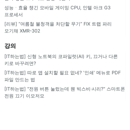
성능ㆍ효율 챙긴 모바일 게이밍 CPU, 인텔 아크 G3
프로세서
[리뷰] “여름철 불청객을 처단할 무기” FIX 트랩 파리
모기채 XMR-302
강의
[IT하는법] 신형 노트북의 코파일럿(AI) 키, 끄거나 다른
키로 바꾸려면?
[IT하는법] 따로 앱 설치할 필요 없네? '인쇄' 메뉴로 PDF
파일 만드는 법
[IT하는법] "전원 버튼 눌렀는데 웬 빅스비·시리?" 스마트폰
전원 끄기 이모저모