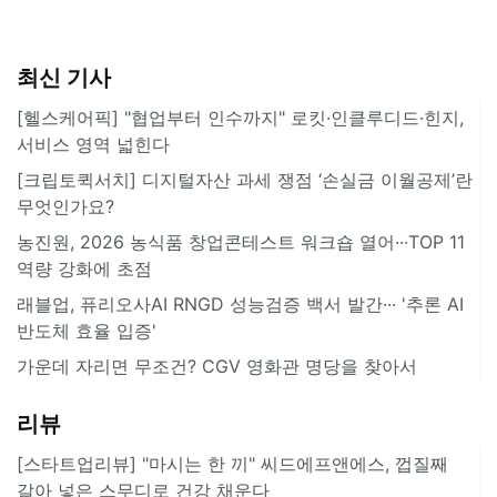
최신 기사
[헬스케어픽] "협업부터 인수까지" 로킷·인클루디드·힌지,
서비스 영역 넓힌다
[크립토퀵서치] 디지털자산 과세 쟁점 ‘손실금 이월공제’란
무엇인가요?
농진원, 2026 농식품 창업콘테스트 워크숍 열어···TOP 11
역량 강화에 초점
래블업, 퓨리오사AI RNGD 성능검증 백서 발간··· '추론 AI
반도체 효율 입증'
가운데 자리면 무조건? CGV 영화관 명당을 찾아서
리뷰
[스타트업리뷰] "마시는 한 끼" 씨드에프앤에스, 껍질째
갈아 넣은 스무디로 건강 채운다