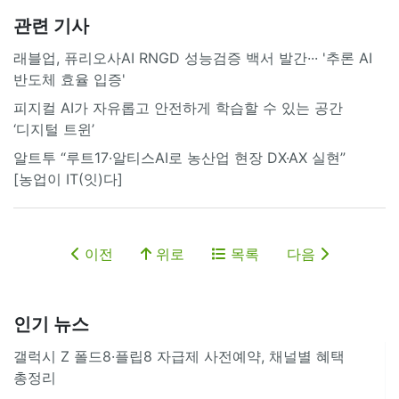
관련 기사
래블업, 퓨리오사AI RNGD 성능검증 백서 발간··· '추론 AI
반도체 효율 입증'
피지컬 AI가 자유롭고 안전하게 학습할 수 있는 공간
‘디지털 트윈’
알트투 “루트17·알티스AI로 농산업 현장 DX·AX 실현”
[농업이 IT(잇)다]
이전
위로
목록
다음
인기 뉴스
갤럭시 Z 폴드8·플립8 자급제 사전예약, 채널별 혜택
총정리