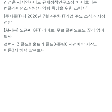
김정훈 씨지인사이드 규제정책연구소장 “아이호퍼는
컴플라이언스 담당자 역량 확장을 위한 조력자”
[투자를IT다] 2026년 7월 4주차 IT기업 주요 소식과 시장
전망
[AI써봄] 오픈AI GPT-라이브, 무료 플랜으로도 끊김 없이
될까
갤럭시 Z 폴드8 울트라·폴드8·플립8 사전예약 시작…
이통3사 혜택 살펴보니