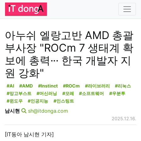
아누쉬 엘랑고반 AMD 총괄
부사장 "ROCm 7 생태계 확
보에 총력··· 한국 개발자 지
원 강화"
#AI
#AMD
#Instinct
#ROCm
#라이브러리
#리눅스
#망고부스트
#머신러닝
#모레
#소프트웨어
#우분투
#윈도우
#인공지능
#인스팅트
남시현
sh@itdonga.com
2025.12.16.
[IT동아 남시현 기자]