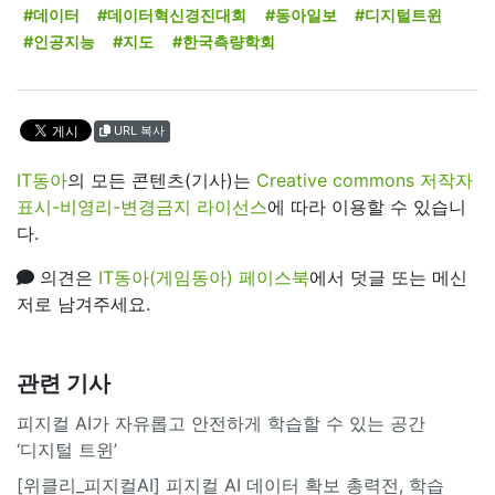
#데이터
#데이터혁신경진대회
#동아일보
#디지털트윈
#인공지능
#지도
#한국측량학회
URL 복사
IT동아
의 모든 콘텐츠(기사)는
Creative commons 저작자
표시-비영리-변경금지 라이선스
에 따라 이용할 수 있습니
다.
의견은
IT동아(게임동아) 페이스북
에서 덧글 또는 메신
저로 남겨주세요.
관련 기사
피지컬 AI가 자유롭고 안전하게 학습할 수 있는 공간
‘디지털 트윈’
[위클리_피지컬AI] 피지컬 AI 데이터 확보 총력전, 학습