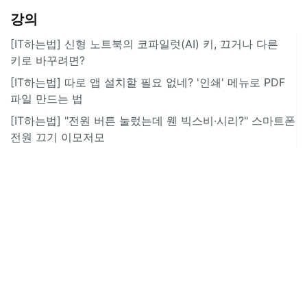
강의
[IT하는법] 신형 노트북의 코파일럿(AI) 키, 끄거나 다른
키로 바꾸려면?
[IT하는법] 따로 앱 설치할 필요 없네? '인쇄' 메뉴로 PDF
파일 만드는 법
[IT하는법] "전원 버튼 눌렀는데 웬 빅스비·시리?" 스마트폰
전원 끄기 이모저모