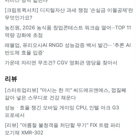
[크립토퀵서치] 디지털자산 과세 쟁점 ‘손실금 이월공제’란
무엇인가요?
농진원, 2026 농식품 창업콘테스트 워크숍 열어···TOP 11
역량 강화에 초점
래블업, 퓨리오사AI RNGD 성능검증 백서 발간··· '추론 AI
반도체 효율 입증'
가운데 자리면 무조건? CGV 영화관 명당을 찾아서
리뷰
[스타트업리뷰] "마시는 한 끼" 씨드에프앤에스, 껍질째
갈아 넣은 스무디로 건강 채운다
성능ㆍ효율 챙긴 모바일 게이밍 CPU, 인텔 아크 G3
프로세서
[리뷰] “여름철 불청객을 처단할 무기” FIX 트랩 파리
모기채 XMR-302