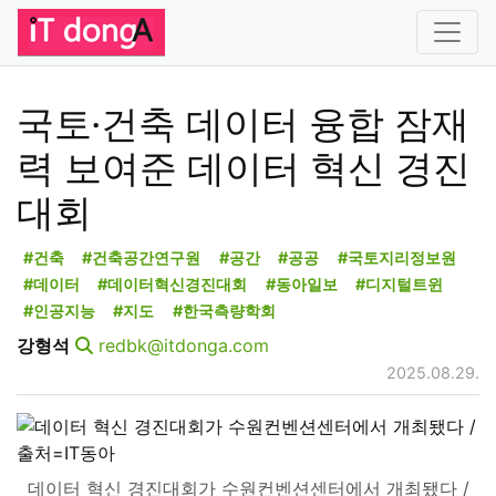
국토·건축 데이터 융합 잠재
력 보여준 데이터 혁신 경진
대회
#건축
#건축공간연구원
#공간
#공공
#국토지리정보원
#데이터
#데이터혁신경진대회
#동아일보
#디지털트윈
#인공지능
#지도
#한국측량학회
강형석
redbk@itdonga.com
2025.08.29.
데이터 혁신 경진대회가 수원컨벤션센터에서 개최됐다 /