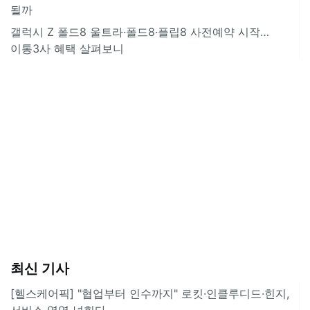
될까
갤럭시 Z 폴드8 울트라·폴드8·플립8 사전예약 시작…
이통3사 혜택 살펴보니
최신 기사
[헬스케어픽] "협업부터 인수까지" 로킷·인클루디드·힌지,
서비스 영역 넓힌다