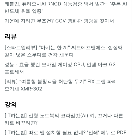
래블업, 퓨리오사AI RNGD 성능검증 백서 발간··· '추론 AI
반도체 효율 입증'
가운데 자리면 무조건? CGV 영화관 명당을 찾아서
리뷰
[스타트업리뷰] "마시는 한 끼" 씨드에프앤에스, 껍질째
갈아 넣은 스무디로 건강 채운다
성능ㆍ효율 챙긴 모바일 게이밍 CPU, 인텔 아크 G3
프로세서
[리뷰] “여름철 불청객을 처단할 무기” FIX 트랩 파리
모기채 XMR-302
강의
[IT하는법] 신형 노트북의 코파일럿(AI) 키, 끄거나 다른
키로 바꾸려면?
[IT하는법] 따로 앱 설치할 필요 없네? '인쇄' 메뉴로 PDF