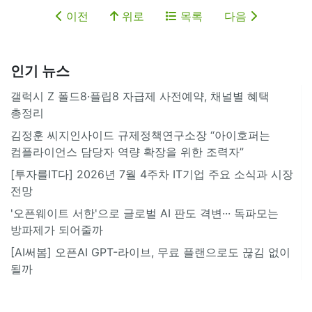
이전
위로
목록
다음
인기 뉴스
갤럭시 Z 폴드8·플립8 자급제 사전예약, 채널별 혜택
총정리
김정훈 씨지인사이드 규제정책연구소장 “아이호퍼는
컴플라이언스 담당자 역량 확장을 위한 조력자”
[투자를IT다] 2026년 7월 4주차 IT기업 주요 소식과 시장
전망
'오픈웨이트 서한'으로 글로벌 AI 판도 격변··· 독파모는
방파제가 되어줄까
[AI써봄] 오픈AI GPT-라이브, 무료 플랜으로도 끊김 없이
될까