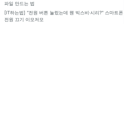
파일 만드는 법
[IT하는법] "전원 버튼 눌렀는데 웬 빅스비·시리?" 스마트폰
전원 끄기 이모저모