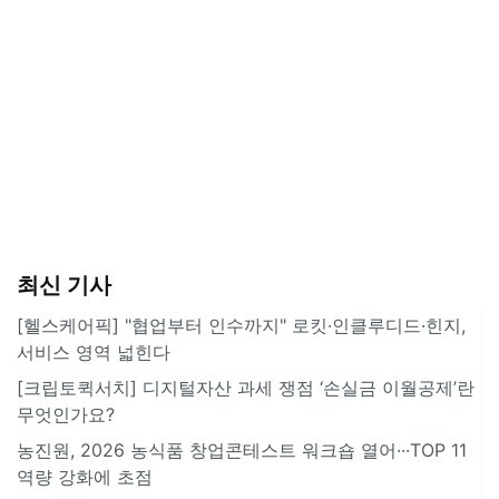
최신 기사
[헬스케어픽] "협업부터 인수까지" 로킷·인클루디드·힌지,
서비스 영역 넓힌다
[크립토퀵서치] 디지털자산 과세 쟁점 ‘손실금 이월공제’란
무엇인가요?
농진원, 2026 농식품 창업콘테스트 워크숍 열어···TOP 11
역량 강화에 초점