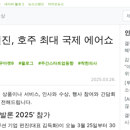
램
네이버 블로그
뉴스스탠드
카카오뉴스
영상
인
진, 호주 최대 국제 에어쇼
갤
혜
김
무마켓9
#윌로그
#주간스타트업동향
#착한의사
“
위
2025.03.26.
[
소
새 상품이나 서비스, 인사와 수상, 행사 참여와 간담회
[
게 전해드립니다.
끊
발론 2025’ 참가
갤
시
루션 기업 펀진(대표 김득화)이 오늘 3월 25일부터 30