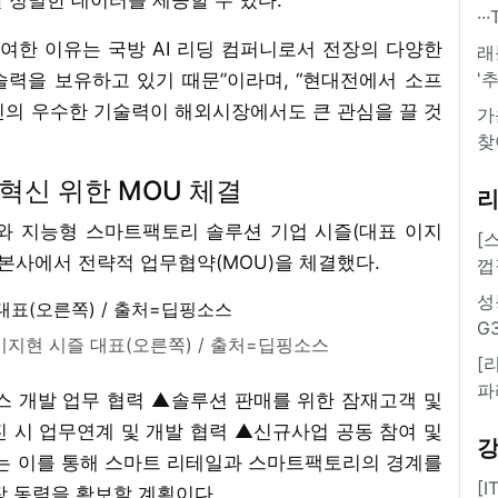
·
여한 이유는 국방 AI 리딩 컴퍼니로서 전장의 다양한
래
'
력을 보유하고 있기 때문”이라며, “현대전에서 소프
진의 우수한 기술력이 해외시장에서도 큰 관심을 끌 것
가
찾
 혁신 위한 MOU 체결
)와 지능형 스마트팩토리 솔루션 기업 시즐(대표 이지
[
 본사에서 전략적 업무협약(MOU)을 체결했다.
껍
성
G
이지현 시즐 대표(오른쪽) / 출처=딥핑소스
[
파
스 개발 업무 협력 ▲솔루션 판매를 위한 잠재고객 및
진 시 업무연계 및 개발 협력 ▲신규사업 공동 참여 및
사는 이를 통해 스마트 리테일과 스마트팩토리의 경계를
[
장 동력을 확보할 계획이다.