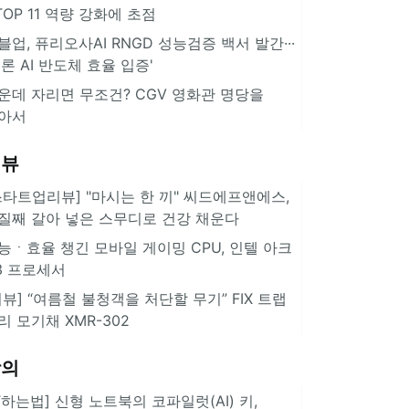
··TOP 11 역량 강화에 초점
블업, 퓨리오사AI RNGD 성능검증 백서 발간···
추론 AI 반도체 효율 입증'
운데 자리면 무조건? CGV 영화관 명당을
아서
리뷰
스타트업리뷰] "마시는 한 끼" 씨드에프앤에스,
질째 갈아 넣은 스무디로 건강 채운다
능ㆍ효율 챙긴 모바일 게이밍 CPU, 인텔 아크
3 프로세서
리뷰] “여름철 불청객을 처단할 무기” FIX 트랩
리 모기채 XMR-302
강의
IT하는법] 신형 노트북의 코파일럿(AI) 키,