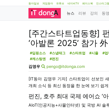
동아일보
게임동아
유튜브
네이버TV
페이스북
인스타그
뉴스
리뷰
강의
동
[주간스타트업동향] 펀
‘아발론 2025’ 참가 外
#딥핑소스
#스냅태그
#스타트업
#시즐
#업
#캐스팅엔
#펀진
김영우
pengo@itdonga.com
[IT동아 김영우 기자] 스타트업이 선보인 
개최 소식 등 최신 동정을 한 눈에 보기 쉽
펀진, 호주 최대 국제 에어쇼 ‘아
AIoT(인공지능+사물인터넷) 및 국방 AI 솔