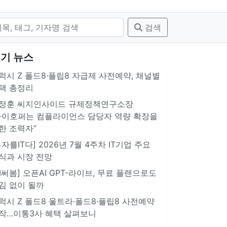
검색
기 뉴스
럭시 Z 폴드8·플립8 자급제 사전예약, 채널별
택 총정리
정훈 씨지인사이드 규제정책연구소장
아이호퍼는 컴플라이언스 담당자 역량 확장을
한 조력자”
투자를IT다] 2026년 7월 4주차 IT기업 주요
식과 시장 전망
AI써봄] 오픈AI GPT-라이브, 무료 플랜으로도
김 없이 될까
럭시 Z 폴드8 울트라·폴드8·플립8 사전예약
작…이통3사 혜택 살펴보니