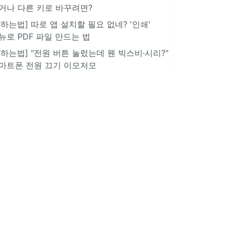
거나 다른 키로 바꾸려면?
IT하는법] 따로 앱 설치할 필요 없네? '인쇄'
뉴로 PDF 파일 만드는 법
IT하는법] "전원 버튼 눌렀는데 웬 빅스비·시리?"
마트폰 전원 끄기 이모저모