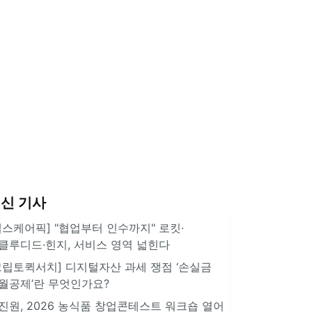
신 기사
헬스케어픽] "협업부터 인수까지" 로킷·
클루디드·힌지, 서비스 영역 넓힌다
크립토퀵서치] 디지털자산 과세 쟁점 ‘손실금
월공제’란 무엇인가요?
진원, 2026 농식품 창업콘테스트 워크숍 열어