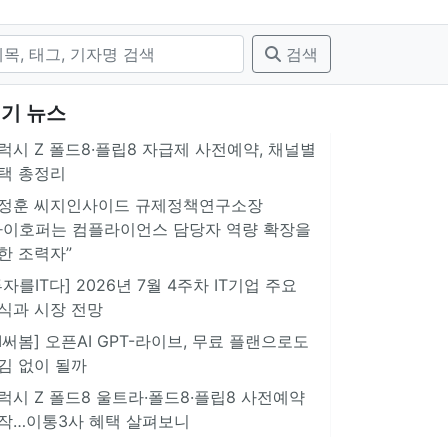
검색
기 뉴스
럭시 Z 폴드8·플립8 자급제 사전예약, 채널별
택 총정리
정훈 씨지인사이드 규제정책연구소장
아이호퍼는 컴플라이언스 담당자 역량 확장을
한 조력자”
투자를IT다] 2026년 7월 4주차 IT기업 주요
식과 시장 전망
AI써봄] 오픈AI GPT-라이브, 무료 플랜으로도
김 없이 될까
럭시 Z 폴드8 울트라·폴드8·플립8 사전예약
작…이통3사 혜택 살펴보니