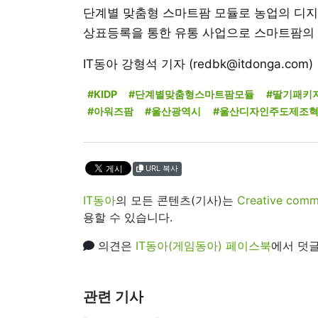
단계별 맞춤형 스마트팜 모듈로 농업의 디지
상표등록을 통한 유통 사업으로 스마트팜의 
IT동아 강형석 기자 (redbk@itdonga.com)
#KIDP
#단계별맞춤형스마트팜모듈
#딸기패키
#아워즈팜
#울산광역시
#울산디자인주도제조
URL 복사
IT동아
의 모든 콘텐츠(기사)는
Creative 
용할 수 있습니다.
의견은
IT동아(게임동아) 페이스북
에서 덧글
관련 기사