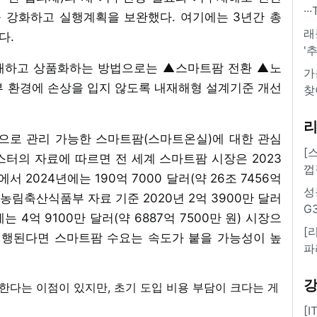
·
을 강화하고 실행계획을 보완했다. 여기에는 3년간 총
래
다.
'
배하고 상품화하는 방법으로는 ▲스마트팜 전환 ▲노
가
부 환경에 손상을 입지 않도록 내재해형 설계기준 개선
찾
으로 관리 가능한 스마트팜(스마트온실)에 대한 관심
[
터의 자료에 따르면 전 세계 스마트팜 시장은 2023
껍
)에서 2024년에는 190억 7000 달러(약 26조 7456억
성
농림축산식품부 자료 기준 2020년 2억 3900만 달러
G
에는 4억 9100만 달러(약 6887억 7500만 원) 시장으
[
진행된다면 스마트팜 수요는 속도가 붙을 가능성이 높
파
[