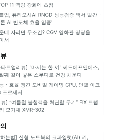
··TOP 11 역량 강화에 초점
블업, 퓨리오사AI RNGD 성능검증 백서 발간···
추론 AI 반도체 효율 입증'
운데 자리면 무조건? CGV 영화관 명당을
아서
리뷰
스타트업리뷰] "마시는 한 끼" 씨드에프앤에스,
질째 갈아 넣은 스무디로 건강 채운다
능ㆍ효율 챙긴 모바일 게이밍 CPU, 인텔 아크
3 프로세서
리뷰] “여름철 불청객을 처단할 무기” FIX 트랩
리 모기채 XMR-302
강의
IT하는법] 신형 노트북의 코파일럿(AI) 키,