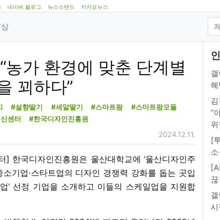
램
네이버 블로그
뉴스스탠드
카카오뉴스
영상
인
팜 “농가 환경에 맞춘 단계별
갤
을 꾀하다”
혜
김
지
#설향딸기
#세알딸기
#스마트팜
#스마트팜모듈
“
혁신센터
#한국디자인진흥원
위
2024.12.11.
[
소
신센터] 한국디자인진흥원은 울산대학교에 ‘울산디자인주
[
중소기업·스타트업의 디자인 경쟁력 강화를 돕는 곳입
끊
사업’ 선정 기업을 소개하고 이들의 스케일업을 지원합
갤
시