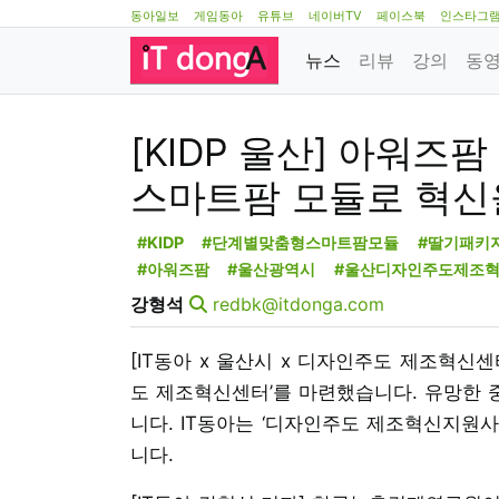
동아일보
게임동아
유튜브
네이버TV
페이스북
인스타그
뉴스
리뷰
강의
동
[KIDP 울산] 아워즈
스마트팜 모듈로 혁신
#KIDP
#단계별맞춤형스마트팜모듈
#딸기패키
#아워즈팜
#울산광역시
#울산디자인주도제조
강형석
redbk@itdonga.com
[IT동아 x 울산시 x 디자인주도 제조혁
도 제조혁신센터’를 마련했습니다. 유망한 
니다. IT동아는 ‘디자인주도 제조혁신지원
니다.