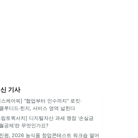
신 기사
헬스케어픽] "협업부터 인수까지" 로킷·
클루디드·힌지, 서비스 영역 넓힌다
크립토퀵서치] 디지털자산 과세 쟁점 ‘손실금
월공제’란 무엇인가요?
진원, 2026 농식품 창업콘테스트 워크숍 열어