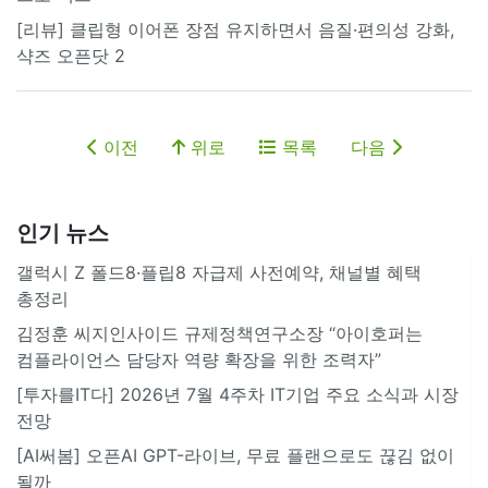
[리뷰] 클립형 이어폰 장점 유지하면서 음질·편의성 강화,
샥즈 오픈닷 2
이전
위로
목록
다음
인기 뉴스
갤럭시 Z 폴드8·플립8 자급제 사전예약, 채널별 혜택
총정리
김정훈 씨지인사이드 규제정책연구소장 “아이호퍼는
컴플라이언스 담당자 역량 확장을 위한 조력자”
[투자를IT다] 2026년 7월 4주차 IT기업 주요 소식과 시장
전망
[AI써봄] 오픈AI GPT-라이브, 무료 플랜으로도 끊김 없이
될까