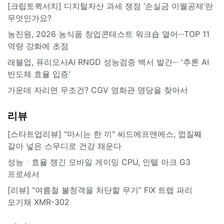
[크립토퀵서치] 디지털자산 과세 쟁점 ‘손실금 이월공제’란
무엇인가요?
농진원, 2026 농식품 창업콘테스트 워크숍 열어···TOP 11
역량 강화에 초점
래블업, 퓨리오사AI RNGD 성능검증 백서 발간··· '추론 AI
반도체 효율 입증'
가운데 자리면 무조건? CGV 영화관 명당을 찾아서
리뷰
[스타트업리뷰] "마시는 한 끼" 씨드에프앤에스, 껍질째
갈아 넣은 스무디로 건강 채운다
성능ㆍ효율 챙긴 모바일 게이밍 CPU, 인텔 아크 G3
프로세서
[리뷰] “여름철 불청객을 처단할 무기” FIX 트랩 파리
모기채 XMR-302