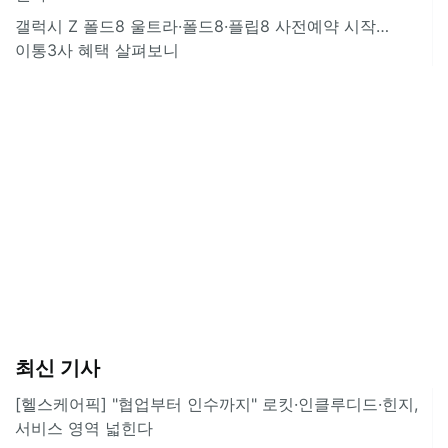
갤럭시 Z 폴드8 울트라·폴드8·플립8 사전예약 시작…
이통3사 혜택 살펴보니
최신 기사
[헬스케어픽] "협업부터 인수까지" 로킷·인클루디드·힌지,
서비스 영역 넓힌다