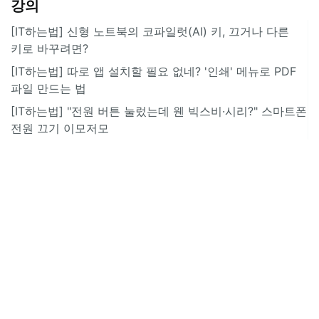
강의
[IT하는법] 신형 노트북의 코파일럿(AI) 키, 끄거나 다른
키로 바꾸려면?
[IT하는법] 따로 앱 설치할 필요 없네? '인쇄' 메뉴로 PDF
파일 만드는 법
[IT하는법] "전원 버튼 눌렀는데 웬 빅스비·시리?" 스마트폰
전원 끄기 이모저모