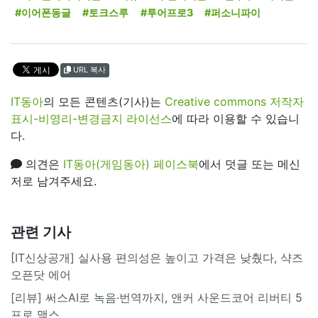
#이어폰동글
#토크스루
#투어프로3
#퍼소니파이
URL 복사
IT동아
의 모든 콘텐츠(기사)는
Creative commons 저작자
표시-비영리-변경금지 라이선스
에 따라 이용할 수 있습니
다.
의견은
IT동아(게임동아) 페이스북
에서 덧글 또는 메신
저로 남겨주세요.
관련 기사
[IT신상공개] 실사용 편의성은 높이고 가격은 낮췄다, 샥즈
오픈닷 에어
[리뷰] 써스AI로 녹음·번역까지, 앤커 사운드코어 리버티 5
프로 맥스