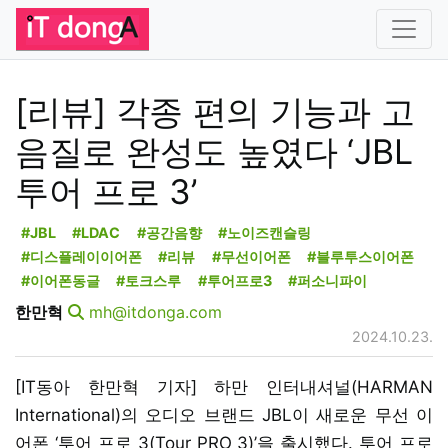
[리뷰] 각종 편의 기능과 고
음질로 완성도 높였다 ‘JBL
투어 프로 3’
#JBL
#LDAC
#공간음향
#노이즈캔슬링
#디스플레이이어폰
#리뷰
#무선이어폰
#블루투스이어폰
#이어폰동글
#토크스루
#투어프로3
#퍼소니파이
한만혁
mh@itdonga.com
2024.10.23.
[IT동아 한만혁 기자] 하만 인터내셔널(HARMAN
International)의 오디오 브랜드 JBL이 새로운 무선 이
어폰 ‘투어 프로 3(Tour PRO 3)’을 출시했다. 투어 프로