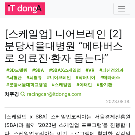
[스케일업] 니어브레인 [2]
분당서울대병원 “메타버스
로 의료진·환자 돕는다”
#3D모델링
#SBA
#SBAX스케일업
#VR
#뇌신경외과
#뇌혈관
#뇌혈류
#니어브레인
#닥터니어
#메타버스
#분당서울대학교병원
#스케일업
#이태린
#황기환
차주경
racingcar@itdonga.com
2023.08.18.
[스케일업 x SBA] 스케일업코리아는 서울경제진흥원
(SBA)과 함께 ‘2023년 스케일업 프로그램’을 진행합니
다. 스케일업코리아는 이번 프로그램에 참여한 각각의