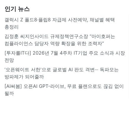
인기 뉴스
갤럭시 Z 폴드8·플립8 자급제 사전예약, 채널별 혜택
총정리
김정훈 씨지인사이드 규제정책연구소장 “아이호퍼는
컴플라이언스 담당자 역량 확장을 위한 조력자”
[투자를IT다] 2026년 7월 4주차 IT기업 주요 소식과 시장
전망
'오픈웨이트 서한'으로 글로벌 AI 판도 격변··· 독파모는
방파제가 되어줄까
[AI써봄] 오픈AI GPT-라이브, 무료 플랜으로도 끊김 없이
될까