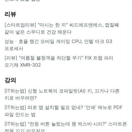
리뷰
[스타트업리뷰] "마시는 한 끼" 씨드에프앤에스, 껍질째
갈아 넣은 스무디로 건강 채운다
성능ㆍ효율 챙긴 모바일 게이밍 CPU, 인텔 아크 G3
프로세서
[리뷰] “여름철 불청객을 처단할 무기” FIX 트랩 파리
모기채 XMR-302
강의
[IT하는법] 신형 노트북의 코파일럿(AI) 키, 끄거나 다른
키로 바꾸려면?
[IT하는법] 따로 앱 설치할 필요 없네? '인쇄' 메뉴로 PDF
파일 만드는 법
[IT하는법] "전원 버튼 눌렀는데 웬 빅스비·시리?" 스마트폰
전원 끄기 이모저모