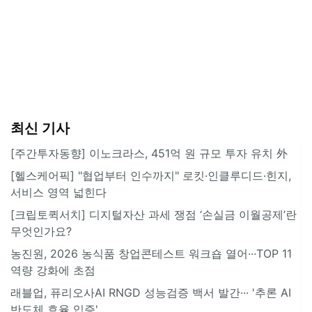
최신 기사
[주간투자동향] 이노크라스, 451억 원 규모 투자 유치 外
[헬스케어픽] "협업부터 인수까지" 로킷·인클루디드·힌지,
서비스 영역 넓힌다
[크립토퀵서치] 디지털자산 과세 쟁점 ‘손실금 이월공제’란
무엇인가요?
농진원, 2026 농식품 창업콘테스트 워크숍 열어···TOP 11
역량 강화에 초점
래블업, 퓨리오사AI RNGD 성능검증 백서 발간··· '추론 AI
반도체 효율 입증'