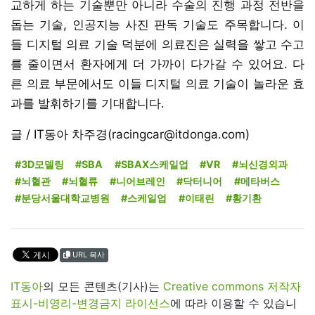
교하게 하는 기술뿐만 아니라 수술의 진행 과정 전반을
돕는 기술, 인공지능 사진 판독 기술도 주목합니다. 이
들 디지털 의료 기술 덕분에 의료진은 실력을 쌓고 수고
를 줄이면서 환자에게 더 가까이 다가갈 수 있어요. 다
른 의료 부문에서도 이들 디지털 의료 기술이 놀라운 효
과를 발휘하기를 기대합니다.
글 / IT동아 차주경(racingcar@itdonga.com)
#3D모델링
#SBA
#SBAX스케일업
#VR
#뇌신경외과
#뇌혈관
#뇌혈류
#니어브레인
#닥터니어
#메타버스
#분당서울대학교병원
#스케일업
#이태린
#황기환
URL 복사
IT동아
의 모든 콘텐츠(기사)는
Creative commons 저작자
표시-비영리-변경금지 라이선스
에 따라 이용할 수 있습니