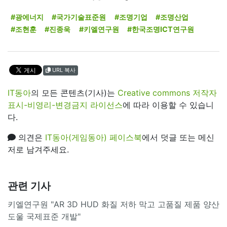
#광에너지
#국가기술표준원
#조명기업
#조명산업
#조현훈
#진종욱
#키엘연구원
#한국조명ICT연구원
URL 복사
IT동아
의 모든 콘텐츠(기사)는
Creative commons 저작자
표시-비영리-변경금지 라이선스
에 따라 이용할 수 있습니
다.
의견은
IT동아(게임동아) 페이스북
에서 덧글 또는 메신
저로 남겨주세요.
관련 기사
키엘연구원 "AR 3D HUD 화질 저하 막고 고품질 제품 양산
도울 국제표준 개발"