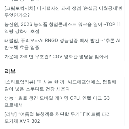
[크립토퀵서치] 디지털자산 과세 쟁점 ‘손실금 이월공제’란
무엇인가요?
농진원, 2026 농식품 창업콘테스트 워크숍 열어···TOP 11
역량 강화에 초점
래블업, 퓨리오사AI RNGD 성능검증 백서 발간··· '추론 AI
반도체 효율 입증'
가운데 자리면 무조건? CGV 영화관 명당을 찾아서
리뷰
[스타트업리뷰] "마시는 한 끼" 씨드에프앤에스, 껍질째
갈아 넣은 스무디로 건강 채운다
성능ㆍ효율 챙긴 모바일 게이밍 CPU, 인텔 아크 G3
프로세서
[리뷰] “여름철 불청객을 처단할 무기” FIX 트랩 파리
모기채 XMR-302