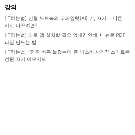
강의
[IT하는법] 신형 노트북의 코파일럿(AI) 키, 끄거나 다른
키로 바꾸려면?
[IT하는법] 따로 앱 설치할 필요 없네? '인쇄' 메뉴로 PDF
파일 만드는 법
[IT하는법] "전원 버튼 눌렀는데 웬 빅스비·시리?" 스마트폰
전원 끄기 이모저모