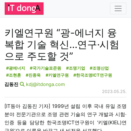
키엘연구원 “광-에너지 융
복합 기술 혁신…연구·시험
으로 주도할 것”
#광에너지
#국가기술표준원
#조명기업
#조명산업
#조현훈
#진종욱
#키엘연구원
#한국조명ICT연구원
김동진
kdj@itdonga.com
2023.05.25.
[IT동아 김동진 기자] 1999년 설립 이후 국내 유일 조명
분야 전문기관으로 조명 관련 기술의 연구 개발과 시험·
인증 등을 담당한 한국조명ICT연구원이 ‘키엘(KIEL)연
구원’으로 이름을 바꾸고 새 비전을 선포했다.