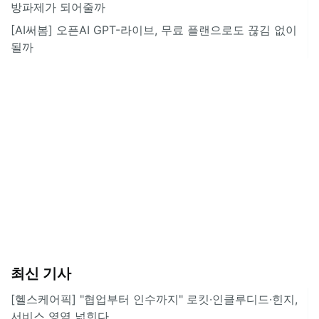
방파제가 되어줄까
[AI써봄] 오픈AI GPT-라이브, 무료 플랜으로도 끊김 없이
될까
최신 기사
[헬스케어픽] "협업부터 인수까지" 로킷·인클루디드·힌지,
서비스 영역 넓힌다