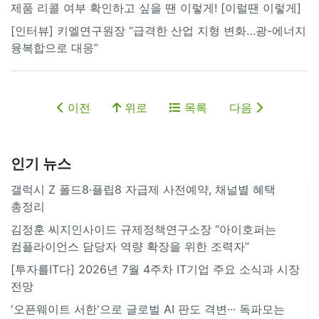
제품 리콜 여부 확인하고 싶을 땐 이렇게! [이럴땐 이렇게]
[인터뷰] 키엘연구원장 “급격한 산업 지형 변화…광-에너지
융복합으로 대응”
이전
위로
목록
다음
인기 뉴스
갤럭시 Z 폴드8·플립8 자급제 사전예약, 채널별 혜택
총정리
김정훈 씨지인사이드 규제정책연구소장 “아이호퍼는
컴플라이언스 담당자 역량 확장을 위한 조력자”
[투자를IT다] 2026년 7월 4주차 IT기업 주요 소식과 시장
전망
'오픈웨이트 서한'으로 글로벌 AI 판도 격변··· 독파모는