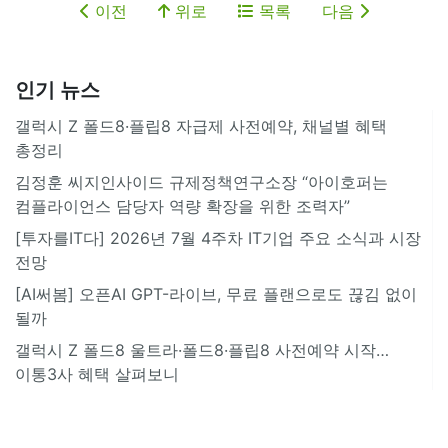
이전
위로
목록
다음
인기 뉴스
갤럭시 Z 폴드8·플립8 자급제 사전예약, 채널별 혜택
총정리
김정훈 씨지인사이드 규제정책연구소장 “아이호퍼는
컴플라이언스 담당자 역량 확장을 위한 조력자”
[투자를IT다] 2026년 7월 4주차 IT기업 주요 소식과 시장
전망
[AI써봄] 오픈AI GPT-라이브, 무료 플랜으로도 끊김 없이
될까
갤럭시 Z 폴드8 울트라·폴드8·플립8 사전예약 시작…
이통3사 혜택 살펴보니