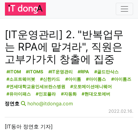
[IT운영관리] 2. "반복업무
는 RPA에 맡겨라", 직원은
고부가가치 창출에 집중
#ITOM
#ITOMS
#IT운영관리
#RPA
#골드만삭스
#소프트웨어봇
#신한카드
#아이톰
#아이톰스
#아이톰즈
#연세대학교용인세브란스병원
#오토메이션애니웨어
#유아이패스
#인포플라
#자동화
#현대오토에버
정연호
hoho@itdonga.com
2022.02.16.
[IT동아 정연호 기자]