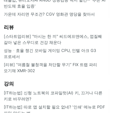
반도체 효율 입증'
가운데 자리면 무조건? CGV 영화관 명당을 찾아서
리뷰
[스타트업리뷰] "마시는 한 끼" 씨드에프앤에스, 껍질째
갈아 넣은 스무디로 건강 채운다
성능ㆍ효율 챙긴 모바일 게이밍 CPU, 인텔 아크 G3
프로세서
[리뷰] “여름철 불청객을 처단할 무기” FIX 트랩 파리
모기채 XMR-302
강의
[IT하는법] 신형 노트북의 코파일럿(AI) 키, 끄거나 다른
키로 바꾸려면?
[IT하는법] 따로 앱 설치할 필요 없네? '인쇄' 메뉴로 PDF
파일 만드는 법