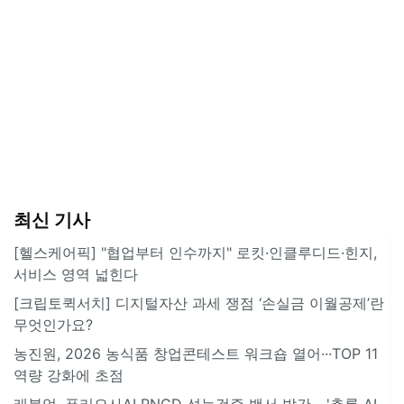
최신 기사
[헬스케어픽] "협업부터 인수까지" 로킷·인클루디드·힌지,
서비스 영역 넓힌다
[크립토퀵서치] 디지털자산 과세 쟁점 ‘손실금 이월공제’란
무엇인가요?
농진원, 2026 농식품 창업콘테스트 워크숍 열어···TOP 11
역량 강화에 초점
래블업, 퓨리오사AI RNGD 성능검증 백서 발간··· '추론 AI