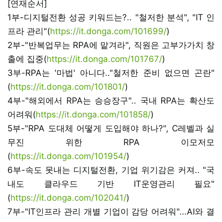
[연재순서]
1부-디지털전환 성공 키워드는?.. "철저한 분석", "IT 인
프라 관리"(
https://it.donga.com/101699/
)
2부-"반복업무는 RPA에 맡겨라", 직원은 고부가가치 창
출에 집중(
https://it.donga.com/101767/
)
3부-RPA는 '마법' 아니다.."철저한 준비 없으면 곤란"
(
https://it.donga.com/101801/
)
4부-"해외에서 RPA는 승승장구".. 국내 RPA는 확산도
어려워(
https://it.donga.com/101858/
)
5부-"RPA 도대체 어떻게 도입해야 하나?", C레벨과 실
무진 위한 RPA 이모저모
(
https://it.donga.com/101954/
)
6부-속도 못내는 디지털전환, 기업 위기감은 커져.. "국
내도 클라우드 기반 IT운영관리 필요"
(
https://it.donga.com/102041/
)
7부-"IT인프라 관리 개별 기업이 감당 어려워"...AI와 결