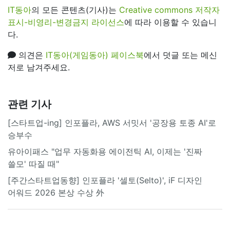
IT동아
의 모든 콘텐츠(기사)는
Creative commons 저작자
표시-비영리-변경금지 라이선스
에 따라 이용할 수 있습니
다.
의견은
IT동아(게임동아) 페이스북
에서 덧글 또는 메신
저로 남겨주세요.
관련 기사
[스타트업-ing] 인포플라, AWS 서밋서 '공장용 토종 AI'로
승부수
유아이패스 "업무 자동화용 에이전틱 AI, 이제는 '진짜
쓸모' 따질 때"
[주간스타트업동향] 인포플라 '셀토(Selto)', iF 디자인
어워드 2026 본상 수상 外