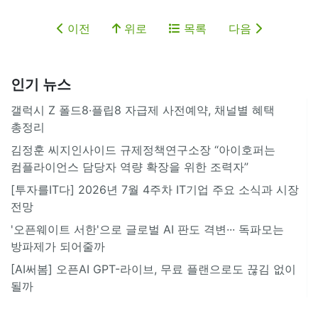
이전
위로
목록
다음
인기 뉴스
갤럭시 Z 폴드8·플립8 자급제 사전예약, 채널별 혜택
총정리
김정훈 씨지인사이드 규제정책연구소장 “아이호퍼는
컴플라이언스 담당자 역량 확장을 위한 조력자”
[투자를IT다] 2026년 7월 4주차 IT기업 주요 소식과 시장
전망
'오픈웨이트 서한'으로 글로벌 AI 판도 격변··· 독파모는
방파제가 되어줄까
[AI써봄] 오픈AI GPT-라이브, 무료 플랜으로도 끊김 없이
될까