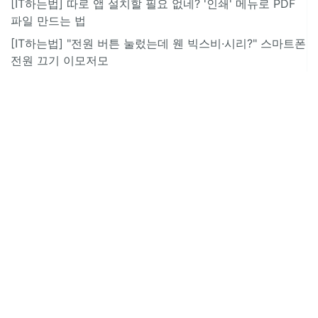
[IT하는법] 따로 앱 설치할 필요 없네? '인쇄' 메뉴로 PDF
파일 만드는 법
[IT하는법] "전원 버튼 눌렀는데 웬 빅스비·시리?" 스마트폰
전원 끄기 이모저모