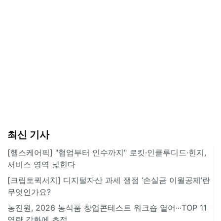
최신 기사
[헬스케어픽] "협업부터 인수까지" 로킷·인클루디드·힌지,
서비스 영역 넓힌다
[크립토퀵서치] 디지털자산 과세 쟁점 ‘손실금 이월공제’란
무엇인가요?
농진원, 2026 농식품 창업콘테스트 워크숍 열어···TOP 11
역량 강화에 초점