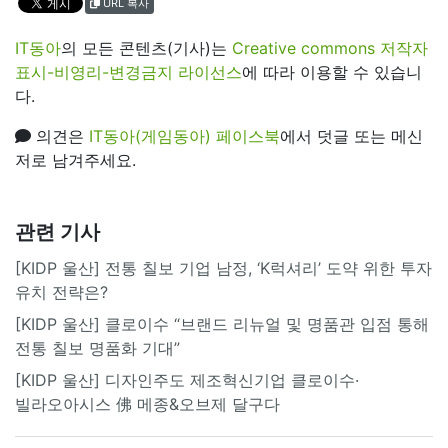
URL 복사
IT동아
의 모든 콘텐츠(기사)는
Creative commons 저작자
표시-비영리-변경금지 라이선스
에 따라 이용할 수 있습니
다.
의견은
IT동아(게임동아) 페이스북
에서 덧글 또는 메신
저로 남겨주세요.
관련 기사
[KIDP 울산] 전통 칠보 기업 남정, ‘K럭셔리’ 도약 위한 투자
유치 전략은?
[KIDP 울산] 클로이수 “브랜드 리뉴얼 및 명품관 입점 통해
전통 칠보 명품화 기대”
[KIDP 울산] 디자인주도 제조혁신기업 클로이수·
빌라오아시스 佛 메종&오브제 달구다