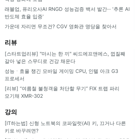
래블업, 퓨리오사AI RNGD 성능검증 백서 발간··· '추론 AI
반도체 효율 입증'
가운데 자리면 무조건? CGV 영화관 명당을 찾아서
리뷰
[스타트업리뷰] "마시는 한 끼" 씨드에프앤에스, 껍질째
갈아 넣은 스무디로 건강 채운다
성능ㆍ효율 챙긴 모바일 게이밍 CPU, 인텔 아크 G3
프로세서
[리뷰] “여름철 불청객을 처단할 무기” FIX 트랩 파리
모기채 XMR-302
강의
[IT하는법] 신형 노트북의 코파일럿(AI) 키, 끄거나 다른
키로 바꾸려면?