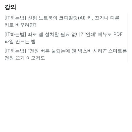
강의
[IT하는법] 신형 노트북의 코파일럿(AI) 키, 끄거나 다른
키로 바꾸려면?
[IT하는법] 따로 앱 설치할 필요 없네? '인쇄' 메뉴로 PDF
파일 만드는 법
[IT하는법] "전원 버튼 눌렀는데 웬 빅스비·시리?" 스마트폰
전원 끄기 이모저모