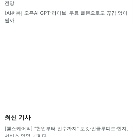
전망
[AI써봄] 오픈AI GPT-라이브, 무료 플랜으로도 끊김 없이
될까
최신 기사
[헬스케어픽] "협업부터 인수까지" 로킷·인클루디드·힌지,
서비스 영역 넓힌다