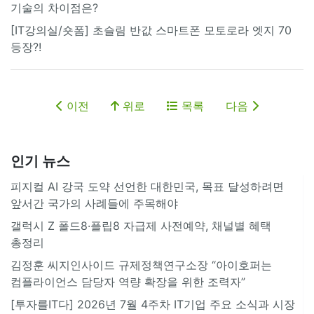
기술의 차이점은?
[IT강의실/숏폼] 초슬림 반값 스마트폰 모토로라 엣지 70
등장?!
이전
위로
목록
다음
인기 뉴스
피지컬 AI 강국 도약 선언한 대한민국, 목표 달성하려면
앞서간 국가의 사례들에 주목해야
갤럭시 Z 폴드8·플립8 자급제 사전예약, 채널별 혜택
총정리
김정훈 씨지인사이드 규제정책연구소장 “아이호퍼는
컴플라이언스 담당자 역량 확장을 위한 조력자”
[투자를IT다] 2026년 7월 4주차 IT기업 주요 소식과 시장