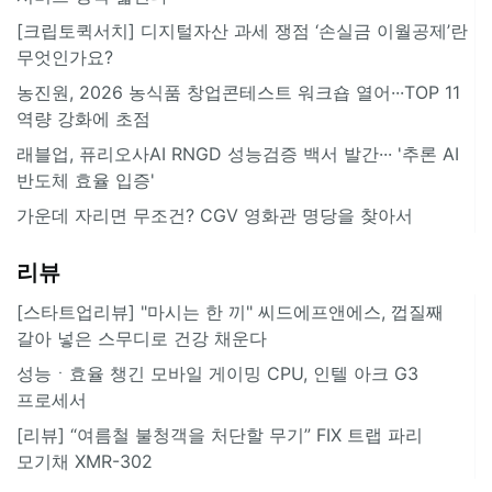
[크립토퀵서치] 디지털자산 과세 쟁점 ‘손실금 이월공제’란
무엇인가요?
농진원, 2026 농식품 창업콘테스트 워크숍 열어···TOP 11
역량 강화에 초점
래블업, 퓨리오사AI RNGD 성능검증 백서 발간··· '추론 AI
반도체 효율 입증'
가운데 자리면 무조건? CGV 영화관 명당을 찾아서
리뷰
[스타트업리뷰] "마시는 한 끼" 씨드에프앤에스, 껍질째
갈아 넣은 스무디로 건강 채운다
성능ㆍ효율 챙긴 모바일 게이밍 CPU, 인텔 아크 G3
프로세서
[리뷰] “여름철 불청객을 처단할 무기” FIX 트랩 파리
모기채 XMR-302