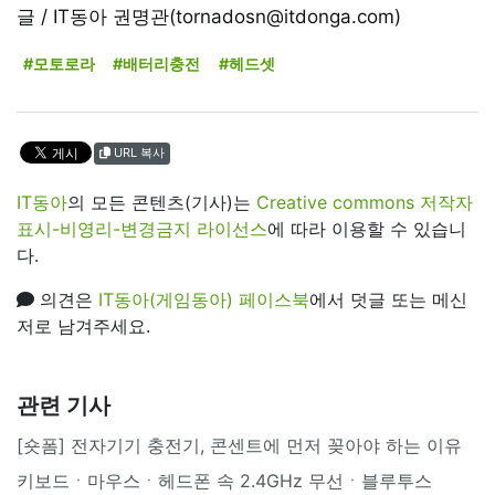
글 / IT동아 권명관(tornadosn@itdonga.com)
#모토로라
#배터리충전
#헤드셋
URL 복사
IT동아
의 모든 콘텐츠(기사)는
Creative commons 저작자
표시-비영리-변경금지 라이선스
에 따라 이용할 수 있습니
다.
의견은
IT동아(게임동아) 페이스북
에서 덧글 또는 메신
저로 남겨주세요.
관련 기사
[숏폼] 전자기기 충전기, 콘센트에 먼저 꽂아야 하는 이유
키보드ㆍ마우스ㆍ헤드폰 속 2.4GHz 무선ㆍ블루투스