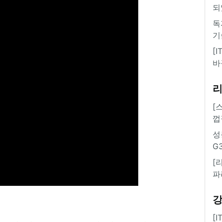
되
독
기
[
바
[
껍
성
G
[
파
[