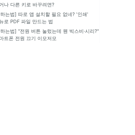
거나 다른 키로 바꾸려면?
IT하는법] 따로 앱 설치할 필요 없네? '인쇄'
뉴로 PDF 파일 만드는 법
IT하는법] "전원 버튼 눌렀는데 웬 빅스비·시리?"
마트폰 전원 끄기 이모저모