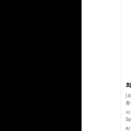
최
[
총
서
S
A