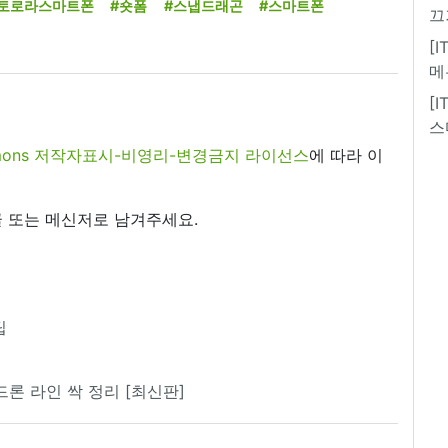
토로라스마트폰
#숏폼
#스냅드래곤
#스마트폰
끄
[
메
[
스
commons 저작자표시-비영리-변경금지 라이선스
에 따라 이
 또는 메신저로 남겨주세요.
팁
 드론 라인 싹 정리 [최신판]