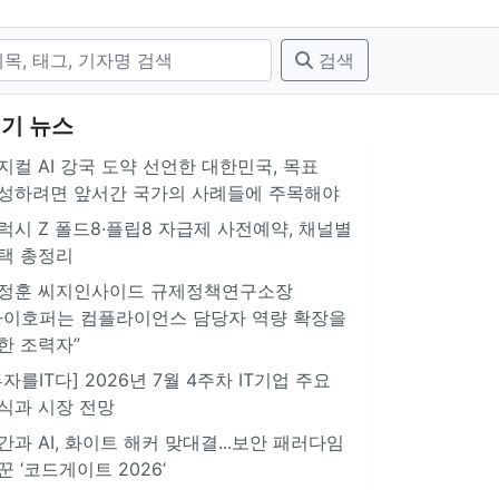
검색
기 뉴스
지컬 AI 강국 도약 선언한 대한민국, 목표
성하려면 앞서간 국가의 사례들에 주목해야
럭시 Z 폴드8·플립8 자급제 사전예약, 채널별
택 총정리
정훈 씨지인사이드 규제정책연구소장
아이호퍼는 컴플라이언스 담당자 역량 확장을
한 조력자”
투자를IT다] 2026년 7월 4주차 IT기업 주요
식과 시장 전망
간과 AI, 화이트 해커 맞대결...보안 패러다임
꾼 ‘코드게이트 2026’