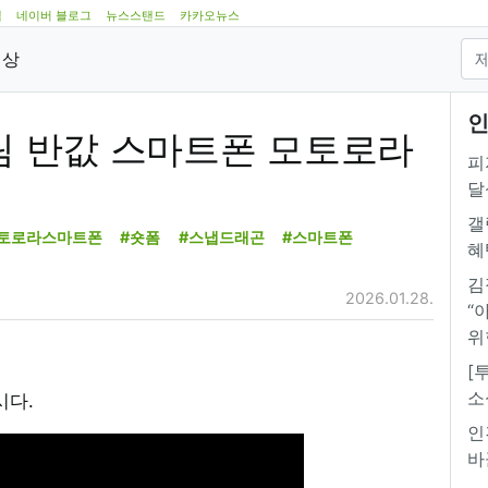
램
네이버 블로그
뉴스스탠드
카카오뉴스
영상
인
슬림 반값 스마트폰 모토로라
피
달
갤
토로라스마트폰
#숏폼
#스냅드래곤
#스마트폰
혜
김
2026.01.28.
“
위
[
소
시다.
인
바