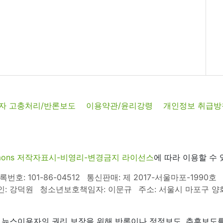
자 고충처리/반론보도
이용약관/윤리강령
개인정보 취급방
commons 저작자표시-비영리-변경금지 라이선스
에 따라 이용할 수 
호: 101-86-04512
통신판매: 제 2017-서울마포-1990호
인: 강덕원
청소년보호책임자: 이문규
주소: 서울시 마포구 양화로
 뉴스이용자의 권리 보장을 위해 반론이나 정정보도, 추후보도를