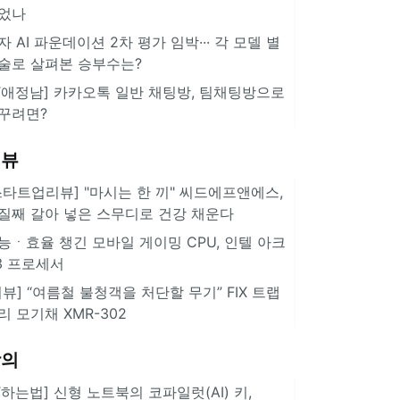
었나
자 AI 파운데이션 2차 평가 임박··· 각 모델 별
술로 살펴본 승부수는?
IT애정남] 카카오톡 일반 채팅방, 팀채팅방으로
꾸려면?
리뷰
스타트업리뷰] "마시는 한 끼" 씨드에프앤에스,
질째 갈아 넣은 스무디로 건강 채운다
능ㆍ효율 챙긴 모바일 게이밍 CPU, 인텔 아크
3 프로세서
리뷰] “여름철 불청객을 처단할 무기” FIX 트랩
리 모기채 XMR-302
강의
IT하는법] 신형 노트북의 코파일럿(AI) 키,