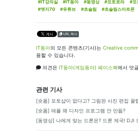
#IT강의실
#IT동아
#동영상
#모토로라
#모
#엣지70
#유튜브
#초슬림
#초슬림스마트폰
URL 복사
IT동아
의 모든 콘텐츠(기사)는
Creative 
용할 수 있습니다.
의견은
IT동아(게임동아) 페이스북
에서 덧글
관련 기사
[숏폼] 포토샵이 없다고? 그림판 사진 편집 꿀
[숏폼] 애플 왜 디자인 프로그램 안 만듦?
[동영상] 나에게 맞는 드론은? 드론 제국! DJI