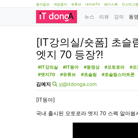
동아일보
게임동아
유튜브
네이버TV
페이스북
인스타그
뉴스
리뷰
강의
동
[IT강의실/숏폼] 초
엣지 70 등장?!
#IT강의실
#IT동아
#동영상
#모토로라
#모
#엣지70
#유튜브
#초슬림
#초슬림스마트폰
김예지
yj@itdonga.com
[IT동아]
국내 출시된 모토로라 엣지 70 스펙 알아봅