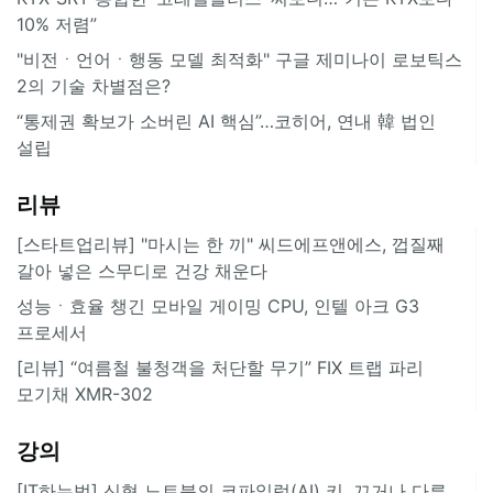
10% 저렴”
"비전ㆍ언어ㆍ행동 모델 최적화" 구글 제미나이 로보틱스
2의 기술 차별점은?
“통제권 확보가 소버린 AI 핵심”…코히어, 연내 韓 법인
설립
리뷰
[스타트업리뷰] "마시는 한 끼" 씨드에프앤에스, 껍질째
갈아 넣은 스무디로 건강 채운다
성능ㆍ효율 챙긴 모바일 게이밍 CPU, 인텔 아크 G3
프로세서
[리뷰] “여름철 불청객을 처단할 무기” FIX 트랩 파리
모기채 XMR-302
강의
[IT하는법] 신형 노트북의 코파일럿(AI) 키, 끄거나 다른