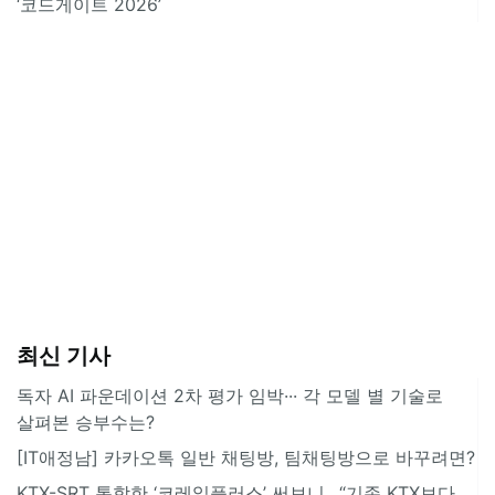
‘코드게이트 2026’
최신 기사
독자 AI 파운데이션 2차 평가 임박··· 각 모델 별 기술로
살펴본 승부수는?
[IT애정남] 카카오톡 일반 채팅방, 팀채팅방으로 바꾸려면?
KTX-SRT 통합한 ‘코레일플러스’ 써보니…“기존 KTX보다