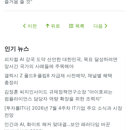
즐거움 줄 것”
이전
위로
목록
다음
인기 뉴스
피지컬 AI 강국 도약 선언한 대한민국, 목표 달성하려면
앞서간 국가의 사례들에 주목해야
갤럭시 Z 폴드8·플립8 자급제 사전예약, 채널별 혜택
총정리
김정훈 씨지인사이드 규제정책연구소장 “아이호퍼는
컴플라이언스 담당자 역량 확장을 위한 조력자”
[투자를IT다] 2026년 7월 4주차 IT기업 주요 소식과 시장
전망
인간과 AI, 화이트 해커 맞대결...보안 패러다임 바꾼