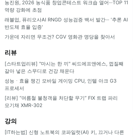
농진원, 2026 농식품 창업콘테스트 워크숍 열어···TOP 11
역량 강화에 초점
래블업, 퓨리오사AI RNGD 성능검증 백서 발간··· '추론 AI
반도체 효율 입증'
가운데 자리면 무조건? CGV 영화관 명당을 찾아서
리뷰
[스타트업리뷰] "마시는 한 끼" 씨드에프앤에스, 껍질째
갈아 넣은 스무디로 건강 채운다
성능ㆍ효율 챙긴 모바일 게이밍 CPU, 인텔 아크 G3
프로세서
[리뷰] “여름철 불청객을 처단할 무기” FIX 트랩 파리
모기채 XMR-302
강의
[IT하는법] 신형 노트북의 코파일럿(AI) 키, 끄거나 다른