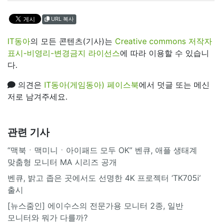
URL 복사
IT동아
의 모든 콘텐츠(기사)는
Creative commons 저작자
표시-비영리-변경금지 라이선스
에 따라 이용할 수 있습니
다.
의견은
IT동아(게임동아) 페이스북
에서 덧글 또는 메신
저로 남겨주세요.
관련 기사
“맥북ㆍ맥미니ㆍ아이패드 모두 OK” 벤큐, 애플 생태계
맞춤형 모니터 MA 시리즈 공개
벤큐, 밝고 좁은 곳에서도 선명한 4K 프로젝터 ‘TK705i’
출시
[뉴스줌인] 에이수스의 전문가용 모니터 2종, 일반
모니터와 뭐가 다를까?