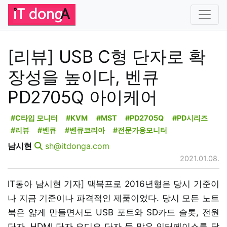
[리뷰] USB C형 단자로 확
장성을 높이다, 벤큐
PD2705Q 아이케어
#C타입 모니터
#KVM
#MST
#PD2705Q
#PD시리즈
#리뷰
#벤큐
#벤큐코리아
#전문가용모니터
남시현
sh@itdonga.com
2021.01.08.
IT동아 남시현 기자] 맥북프로 2016년형은 당시 기준이
나 지금 기준이나 파격적인 제품이었다. 당시 모든 노트
북은 얇게 만들면서도 USB 포트와 SD카드 슬롯, 전원
단자, HDMI 단자 오디오 단자 등 많은 인터페이스를 담