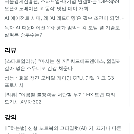
서울경제진흥원, 스타트업-대기업 연결하는 ‘DIP-Spot
오픈이노베이션 in 동작’ 밋업 데이 개최
AI 에이전트 시대, 왜 ‘AI 레드티밍’은 필수 조건이 되었나
독자 AI 파운데이션 2차 평가 임박··· 각 모델 별 기술로
살펴본 승부수는?
리뷰
[스타트업리뷰] "마시는 한 끼" 씨드에프앤에스, 껍질째
갈아 넣은 스무디로 건강 채운다
성능ㆍ효율 챙긴 모바일 게이밍 CPU, 인텔 아크 G3
프로세서
[리뷰] “여름철 불청객을 처단할 무기” FIX 트랩 파리
모기채 XMR-302
강의
[IT하는법] 신형 노트북의 코파일럿(AI) 키, 끄거나 다른