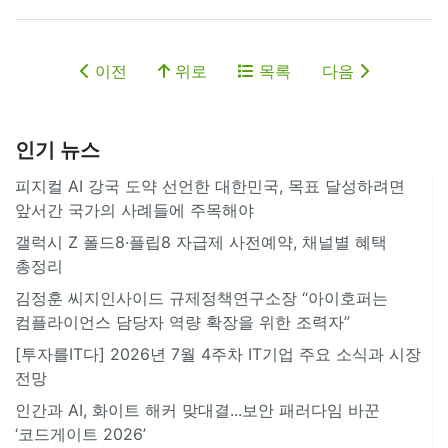
이전
위로
목록
다음
인기 뉴스
피지컬 AI 강국 도약 선언한 대한민국, 목표 달성하려면
앞서간 국가의 사례들에 주목해야
갤럭시 Z 폴드8·플립8 자급제 사전예약, 채널별 혜택
총정리
김정훈 씨지인사이드 규제정책연구소장 “아이호퍼는
컴플라이언스 담당자 역량 확장을 위한 조력자”
[투자를IT다] 2026년 7월 4주차 IT기업 주요 소식과 시장
전망
인간과 AI, 화이트 해커 맞대결...보안 패러다임 바꾼
‘코드게이트 2026’