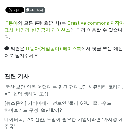
URL 복사
IT동아
의 모든 콘텐츠(기사)는
Creative commons 저작자
표시-비영리-변경금지 라이선스
에 따라 이용할 수 있습니
다.
의견은
IT동아(게임동아) 페이스북
에서 덧글 또는 메신
저로 남겨주세요.
관련 기사
‘국산 보안 연동 어렵다’는 편견 깬다…팀 시큐리티 코리아,
API 협력 생태계 조성
[뉴스줌인] 가비아에서 선보인 '물리 GPU+클라우드'
하이브리드 구성, 쓸만할까?
데이터독, "AX 전환, 도입이 필요한 기업이라면 '가시성'에
주목"