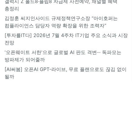
갤럭시 Z 폴드8·플립8 자급제 사전예약, 채널별 혜택
총정리
김정훈 씨지인사이드 규제정책연구소장 “아이호퍼는
컴플라이언스 담당자 역량 확장을 위한 조력자”
[투자를IT다] 2026년 7월 4주차 IT기업 주요 소식과 시장
전망
'오픈웨이트 서한'으로 글로벌 AI 판도 격변··· 독파모는
방파제가 되어줄까
[AI써봄] 오픈AI GPT-라이브, 무료 플랜으로도 끊김 없이
될까