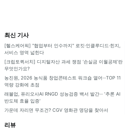
최신 기사
[헬스케어픽] "협업부터 인수까지" 로킷·인클루디드·힌지,
서비스 영역 넓힌다
[크립토퀵서치] 디지털자산 과세 쟁점 ‘손실금 이월공제’란
무엇인가요?
농진원, 2026 농식품 창업콘테스트 워크숍 열어···TOP 11
역량 강화에 초점
래블업, 퓨리오사AI RNGD 성능검증 백서 발간··· '추론 AI
반도체 효율 입증'
가운데 자리면 무조건? CGV 영화관 명당을 찾아서
리뷰