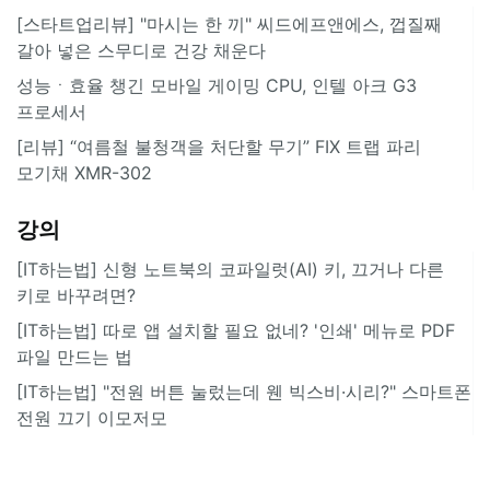
[스타트업리뷰] "마시는 한 끼" 씨드에프앤에스, 껍질째
갈아 넣은 스무디로 건강 채운다
성능ㆍ효율 챙긴 모바일 게이밍 CPU, 인텔 아크 G3
프로세서
[리뷰] “여름철 불청객을 처단할 무기” FIX 트랩 파리
모기채 XMR-302
강의
[IT하는법] 신형 노트북의 코파일럿(AI) 키, 끄거나 다른
키로 바꾸려면?
[IT하는법] 따로 앱 설치할 필요 없네? '인쇄' 메뉴로 PDF
파일 만드는 법
[IT하는법] "전원 버튼 눌렀는데 웬 빅스비·시리?" 스마트폰
전원 끄기 이모저모