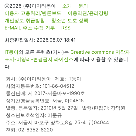
ⓒ2026 (주)아이티동아
소개
문의
이용자 고충처리/반론보도
이용약관/윤리강령
개인정보 취급방침
청소년 보호 정책
E-MAIL 주소 수집 거부
RSS
최종편집일시: 2026.08.07 18:41
IT동아
의 모든 콘텐츠(기사)는
Creative commons 저작자
표시-비영리-변경금지 라이선스
에 따라 이용할 수 있습니
다.
회사: (주)아이티동아
제호: IT동아
사업자등록번호: 101-86-04512
통신판매: 제 2017-서울마포-1990호
정기간행물등록번호: 서울, 아04815
발행, 등록일자: 2010년 5월 27일
발행/편집인: 강덕원
청소년보호책임자: 이문규
주소: 서울시 마포구 양화로8길 25-4 우)04044
전화: 02-6352-8220