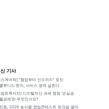
신 기사
헬스케어픽] "협업부터 인수까지" 로킷·
클루디드·힌지, 서비스 영역 넓힌다
크립토퀵서치] 디지털자산 과세 쟁점 ‘손실금
월공제’란 무엇인가요?
진원, 2026 농식품 창업콘테스트 워크숍 열어