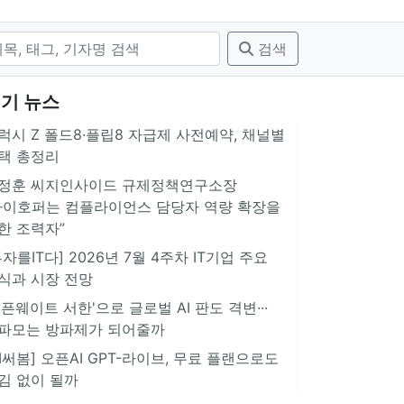
검색
기 뉴스
럭시 Z 폴드8·플립8 자급제 사전예약, 채널별
택 총정리
정훈 씨지인사이드 규제정책연구소장
아이호퍼는 컴플라이언스 담당자 역량 확장을
한 조력자”
투자를IT다] 2026년 7월 4주차 IT기업 주요
식과 시장 전망
오픈웨이트 서한'으로 글로벌 AI 판도 격변···
파모는 방파제가 되어줄까
AI써봄] 오픈AI GPT-라이브, 무료 플랜으로도
김 없이 될까