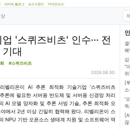
램
네이버 블로그
뉴스스탠드
카카오뉴스
영상
인
업 '스퀴즈비츠' 인수··· 전
갤
 기대
혜
김
자화
#스퀴즈비츠
“
2026.06.30.
위
[
사 리벨리온이 AI 추론 최적화 기술기업 ‘스퀴즈비츠
소
은 AI 추론에 필요한 서버용 반도체 및 서버용 신경망 처리
'
 AI 모델 양자화 및 추론 서빙 기술, 추론 최적화 오
독
분야에서 2년 이상 긴밀히 협력해 왔다. 리벨리온이 스
[
 NPU 기반 오픈소스 생태계 지원 및 소프트웨어 역
끊