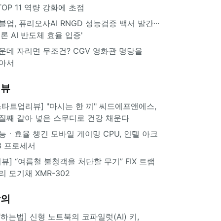
··TOP 11 역량 강화에 초점
블업, 퓨리오사AI RNGD 성능검증 백서 발간···
추론 AI 반도체 효율 입증'
운데 자리면 무조건? CGV 영화관 명당을
아서
리뷰
스타트업리뷰] "마시는 한 끼" 씨드에프앤에스,
질째 갈아 넣은 스무디로 건강 채운다
능ㆍ효율 챙긴 모바일 게이밍 CPU, 인텔 아크
3 프로세서
리뷰] “여름철 불청객을 처단할 무기” FIX 트랩
리 모기채 XMR-302
강의
IT하는법] 신형 노트북의 코파일럿(AI) 키,