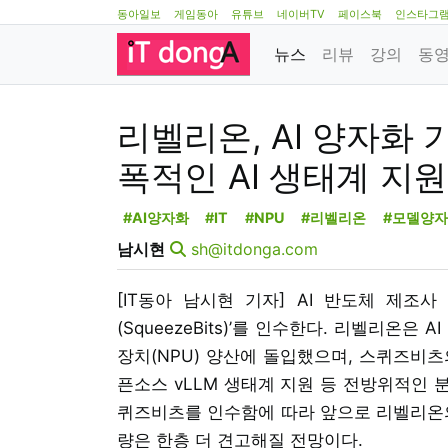
동아일보
게임동아
유튜브
네이버TV
페이스북
인스타그
뉴스
리뷰
강의
동
리벨리온, AI 양자화 기
폭적인 AI 생태계 지원
#AI양자화
#IT
#NPU
#리벨리온
#모델양
남시현
sh@itdonga.com
[IT동아 남시현 기자] AI 반도체 제조
(SqueezeBits)’를 인수한다. 리벨리온
장치(NPU) 양산에 돌입했으며, 스퀴즈비츠의
픈소스 vLLM 생태계 지원 등 전방위적인 
퀴즈비츠를 인수함에 따라 앞으로 리벨리온의
량은 한층 더 견고해질 전망이다.