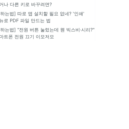
거나 다른 키로 바꾸려면?
IT하는법] 따로 앱 설치할 필요 없네? '인쇄'
뉴로 PDF 파일 만드는 법
IT하는법] "전원 버튼 눌렀는데 웬 빅스비·시리?"
마트폰 전원 끄기 이모저모