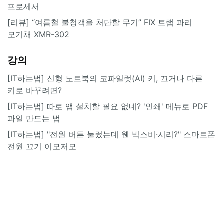
프로세서
[리뷰] “여름철 불청객을 처단할 무기” FIX 트랩 파리
모기채 XMR-302
강의
[IT하는법] 신형 노트북의 코파일럿(AI) 키, 끄거나 다른
키로 바꾸려면?
[IT하는법] 따로 앱 설치할 필요 없네? '인쇄' 메뉴로 PDF
파일 만드는 법
[IT하는법] "전원 버튼 눌렀는데 웬 빅스비·시리?" 스마트폰
전원 끄기 이모저모