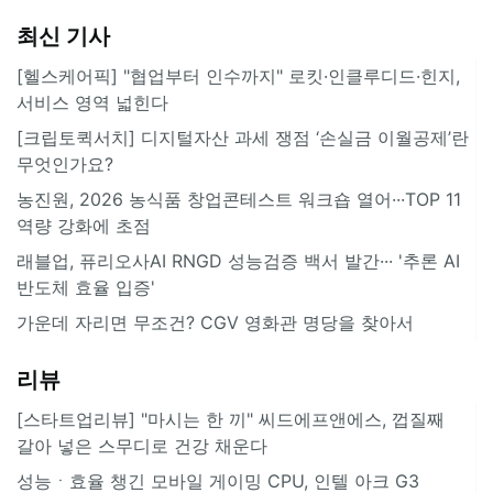
최신 기사
[헬스케어픽] "협업부터 인수까지" 로킷·인클루디드·힌지,
서비스 영역 넓힌다
[크립토퀵서치] 디지털자산 과세 쟁점 ‘손실금 이월공제’란
무엇인가요?
농진원, 2026 농식품 창업콘테스트 워크숍 열어···TOP 11
역량 강화에 초점
래블업, 퓨리오사AI RNGD 성능검증 백서 발간··· '추론 AI
반도체 효율 입증'
가운데 자리면 무조건? CGV 영화관 명당을 찾아서
리뷰
[스타트업리뷰] "마시는 한 끼" 씨드에프앤에스, 껍질째
갈아 넣은 스무디로 건강 채운다
성능ㆍ효율 챙긴 모바일 게이밍 CPU, 인텔 아크 G3