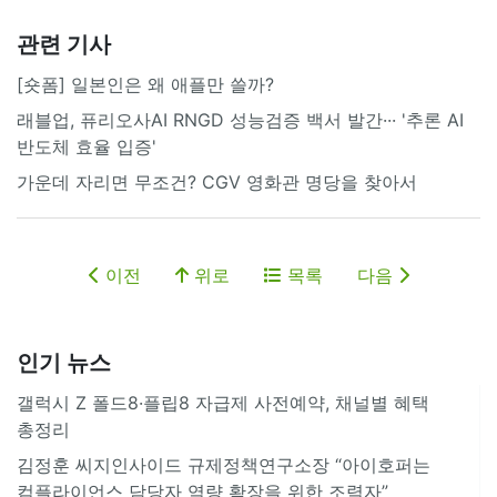
관련 기사
[숏폼] 일본인은 왜 애플만 쓸까?
래블업, 퓨리오사AI RNGD 성능검증 백서 발간··· '추론 AI
반도체 효율 입증'
가운데 자리면 무조건? CGV 영화관 명당을 찾아서
이전
위로
목록
다음
인기 뉴스
갤럭시 Z 폴드8·플립8 자급제 사전예약, 채널별 혜택
총정리
김정훈 씨지인사이드 규제정책연구소장 “아이호퍼는
컴플라이언스 담당자 역량 확장을 위한 조력자”