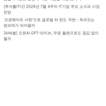
[투자를IT다] 2026년 7월 4주차 IT기업 주요 소식과 시장
전망
'오픈웨이트 서한'으로 글로벌 AI 판도 격변··· 독파모는
방파제가 되어줄까
[AI써봄] 오픈AI GPT-라이브, 무료 플랜으로도 끊김 없이
될까