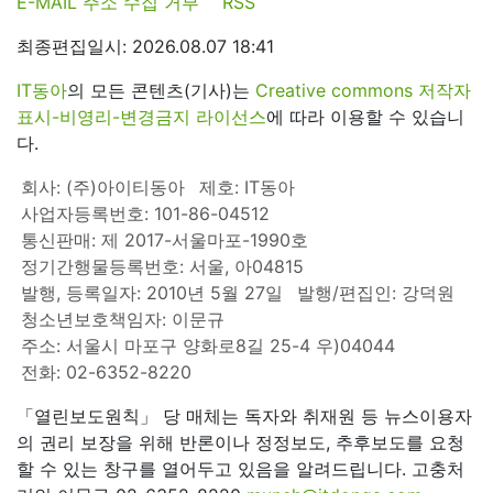
E-MAIL 주소 수집 거부
RSS
최종편집일시: 2026.08.07 18:41
IT동아
의 모든 콘텐츠(기사)는
Creative commons 저작자
표시-비영리-변경금지 라이선스
에 따라 이용할 수 있습니
다.
회사: (주)아이티동아
제호: IT동아
사업자등록번호: 101-86-04512
통신판매: 제 2017-서울마포-1990호
정기간행물등록번호: 서울, 아04815
발행, 등록일자: 2010년 5월 27일
발행/편집인: 강덕원
청소년보호책임자: 이문규
주소: 서울시 마포구 양화로8길 25-4 우)04044
전화: 02-6352-8220
「열린보도원칙」 당 매체는 독자와 취재원 등 뉴스이용자
의 권리 보장을 위해 반론이나 정정보도, 추후보도를 요청
할 수 있는 창구를 열어두고 있음을 알려드립니다. 고충처