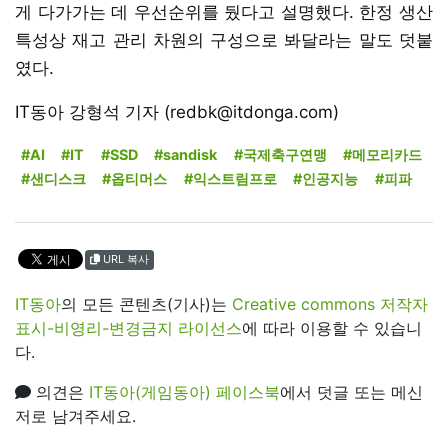
게 다가가는 데 우선순위를 뒀다고 설명했다. 한정 생산
특성상 재고 관리 차원의 구성으로 봐달라는 말도 덧붙
였다.
IT동아 강형석 기자 (redbk@itdonga.com)
#AI
#IT
#SSD
#sandisk
#국제축구연맹
#메모리카드
#샌디스크
#옵티머스
#익스트림프로
#인공지능
#피파
URL 복사
IT동아
의 모든 콘텐츠(기사)는
Creative commons 저작자
표시-비영리-변경금지 라이선스
에 따라 이용할 수 있습니
다.
의견은
IT동아(게임동아) 페이스북
에서 덧글 또는 메신
저로 남겨주세요.