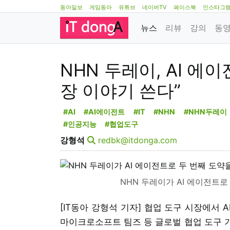
동아일보
게임동아
유튜브
네이버TV
페이스북
인스타그
뉴스
리뷰
강의
동
NHN 두레이, AI 에
장 이야기 쓴다”
#AI
#AI에이전트
#IT
#NHN
#NHN두레이
#인공지능
#협업도구
강형석
redbk@itdonga.com
NHN 두레이가 AI 에이전트로
[IT동아 강형석 기자] 협업 도구 시장에서 
마이크로소프트 팀즈 등 글로벌 협업 도구 기