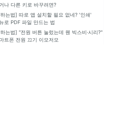
거나 다른 키로 바꾸려면?
IT하는법] 따로 앱 설치할 필요 없네? '인쇄'
뉴로 PDF 파일 만드는 법
IT하는법] "전원 버튼 눌렀는데 웬 빅스비·시리?"
마트폰 전원 끄기 이모저모