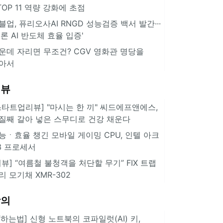
··TOP 11 역량 강화에 초점
블업, 퓨리오사AI RNGD 성능검증 백서 발간···
추론 AI 반도체 효율 입증'
운데 자리면 무조건? CGV 영화관 명당을
아서
리뷰
스타트업리뷰] "마시는 한 끼" 씨드에프앤에스,
질째 갈아 넣은 스무디로 건강 채운다
능ㆍ효율 챙긴 모바일 게이밍 CPU, 인텔 아크
3 프로세서
리뷰] “여름철 불청객을 처단할 무기” FIX 트랩
리 모기채 XMR-302
강의
IT하는법] 신형 노트북의 코파일럿(AI) 키,