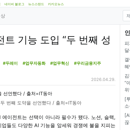
램
네이버 블로그
뉴스스탠드
카카오뉴스
영상
인
이전트 기능 도입 “두 번째 성
피
달
갤
#두레이
#업무자동화
#업무혁신
#우리금융지주
혜
김
2026.04.29.
“
위
[
 두 번째 도약을 선언했다 / 출처=IT동아
소
[
AI 에이전트는 선택이 아니라 필수가 됐다. 노션, 슬랙,
끊
업들도 다양한 AI 기능을 앞세워 경쟁에 불을 지피는