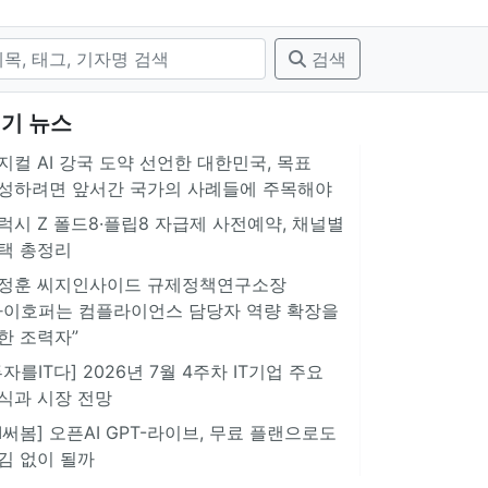
검색
기 뉴스
지컬 AI 강국 도약 선언한 대한민국, 목표
성하려면 앞서간 국가의 사례들에 주목해야
럭시 Z 폴드8·플립8 자급제 사전예약, 채널별
택 총정리
정훈 씨지인사이드 규제정책연구소장
아이호퍼는 컴플라이언스 담당자 역량 확장을
한 조력자”
투자를IT다] 2026년 7월 4주차 IT기업 주요
식과 시장 전망
AI써봄] 오픈AI GPT-라이브, 무료 플랜으로도
김 없이 될까