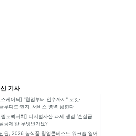
신 기사
헬스케어픽] "협업부터 인수까지" 로킷·
클루디드·힌지, 서비스 영역 넓힌다
크립토퀵서치] 디지털자산 과세 쟁점 ‘손실금
월공제’란 무엇인가요?
진원, 2026 농식품 창업콘테스트 워크숍 열어