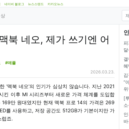
램
네이버 블로그
뉴스스탠드
카카오뉴스
영상
인
대 맥북 네오, 제가 쓰기엔 어
피
달
갤
오
#애플
혜
2026.03.23.
김
“
한 ‘맥북 네오’의 인기가 심상치 않습니다. 지난 2021
위
시킨 이후 MI 시리즈부터 새로운 가격 체계를 도입합
[
 169만 원대였지만 현재 맥북 프로 14의 가격은 269
소
ED를 사용하고, 저장 공간도 512GB가 기본이지만 가
인
스럽죠.
바