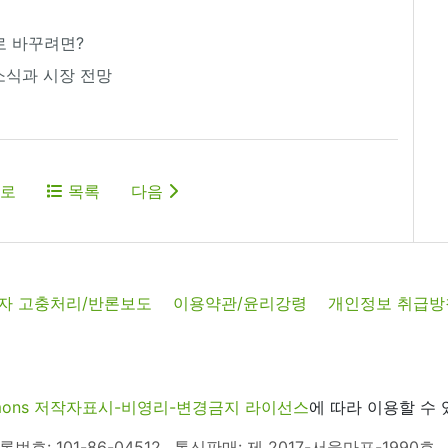
로 바꾸려면?
 소식과 시장 전망
로
목록
다음
자 고충처리/반론보도
이용약관/윤리강령
개인정보 취급방
commons 저작자표시-비영리-변경금지 라이선스
에 따라 이용할 수 
호: 101-86-04512
통신판매: 제 2017-서울마포-1990호