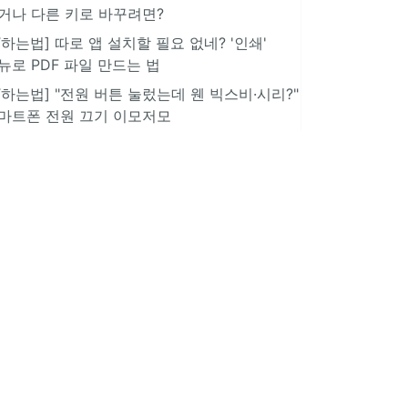
거나 다른 키로 바꾸려면?
IT하는법] 따로 앱 설치할 필요 없네? '인쇄'
뉴로 PDF 파일 만드는 법
IT하는법] "전원 버튼 눌렀는데 웬 빅스비·시리?"
마트폰 전원 끄기 이모저모