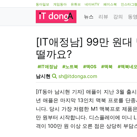
동아일보
게임동아
유튜브
네이버TV
페이스북
인스타그
뉴스
리뷰
강의
동
[IT애정남] 99만 원
떨까요?
#IT애정남
#노트북
#맥OS
#맥북
#맥북네
남시현
sh@itdonga.com
[IT동아 남시현 기자] 애플이 지난 3월 출시
년 애플은 마지막 13인치 맥북 프로를 단종
니다. 당시 가장 저렴한 M1 맥북프로 제품은
만 원부터 시작합니다. 디스플레이에 미니 L
격이 100만 원 이상 오른 점은 상당히 부담