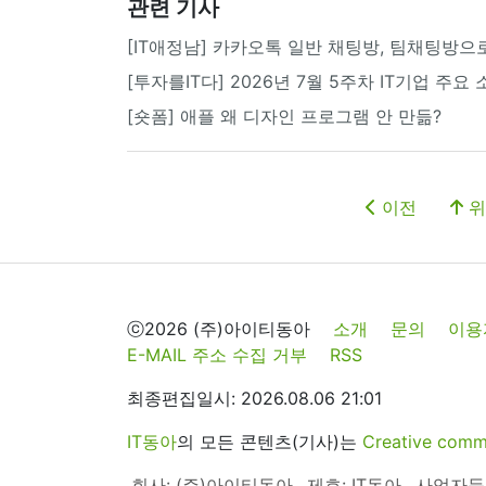
관련 기사
[IT애정남] 카카오톡 일반 채팅방, 팀채팅방으
[투자를IT다] 2026년 7월 5주차 IT기업 주요
[숏폼] 애플 왜 디자인 프로그램 안 만듦?
이전
위
ⓒ2026 (주)아이티동아
소개
문의
이용
E-MAIL 주소 수집 거부
RSS
최종편집일시: 2026.08.06 21:01
IT동아
의 모든 콘텐츠(기사)는
Creative 
회사: (주)아이티동아
제호: IT동아
사업자등록번