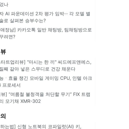
었나
자 AI 파운데이션 2차 평가 임박··· 각 모델 별
술로 살펴본 승부수는?
IT애정남] 카카오톡 일반 채팅방, 팀채팅방으로
꾸려면?
리뷰
스타트업리뷰] "마시는 한 끼" 씨드에프앤에스,
질째 갈아 넣은 스무디로 건강 채운다
능ㆍ효율 챙긴 모바일 게이밍 CPU, 인텔 아크
3 프로세서
리뷰] “여름철 불청객을 처단할 무기” FIX 트랩
리 모기채 XMR-302
강의
IT하는법] 신형 노트북의 코파일럿(AI) 키,