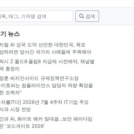
검색
기 뉴스
지컬 AI 강국 도약 선언한 대한민국, 목표
성하려면 앞서간 국가의 사례들에 주목해야
럭시 Z 폴드8·플립8 자급제 사전예약, 채널별
택 총정리
정훈 씨지인사이드 규제정책연구소장
아이호퍼는 컴플라이언스 담당자 역량 확장을
한 조력자”
투자를IT다] 2026년 7월 4주차 IT기업 주요
식과 시장 전망
간과 AI, 화이트 해커 맞대결...보안 패러다임
꾼 ‘코드게이트 2026’