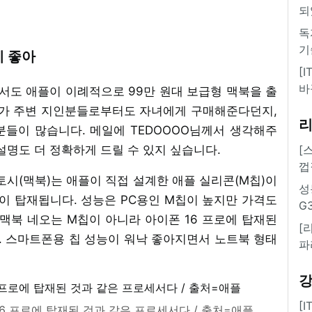
되
독
기
게 좋아
[
바
에서도 애플이 이례적으로 99만 원대 보급형 맥북을 출
다가 주변 지인분들로부터도 자녀에게 구매해준다던지,
들이 많습니다. 메일에 TEDOOOO님께서 생각해주
설명도 더 정확하게 드릴 수 있지 싶습니다.
[
껍
시(맥북)는 애플이 직접 설계한 애플 실리콘(M칩)이
성
이 탑재됩니다. 성능은 PC용인 M칩이 높지만 가격도
G
맥북 네오는 M칩이 아니라 아이폰 16 프로에 탑재된
[
. 스마트폰용 칩 성능이 워낙 좋아지면서 노트북 형태
파
[
16 프로에 탑재된 것과 같은 프로세서다 / 출처=애플