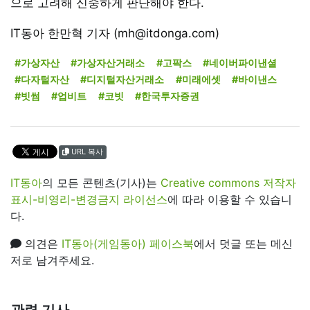
으로 고려해 신중하게 판단해야 한다.
IT동아 한만혁 기자 (mh@itdonga.com)
#가상자산
#가상자산거래소
#고팍스
#네이버파이낸셜
#다자털자산
#디지털자산거래소
#미래에셋
#바이낸스
#빗썸
#업비트
#코빗
#한국투자증권
URL 복사
IT동아
의 모든 콘텐츠(기사)는
Creative commons 저작자
표시-비영리-변경금지 라이선스
에 따라 이용할 수 있습니
다.
의견은
IT동아(게임동아) 페이스북
에서 덧글 또는 메신
저로 남겨주세요.
관련 기사