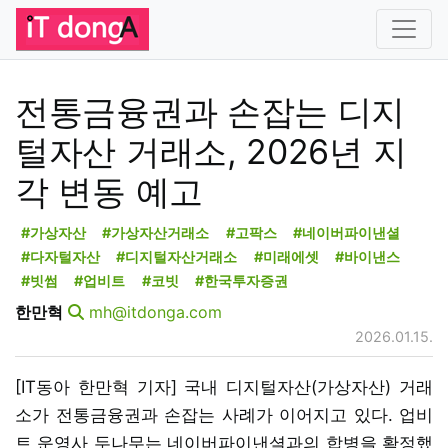
전통금융권과 손잡는 디지
털자산 거래소, 2026년 지
각 변동 예고
#가상자산
#가상자산거래소
#고팍스
#네이버파이낸셜
#다자털자산
#디지털자산거래소
#미래에셋
#바이낸스
#빗썸
#업비트
#코빗
#한국투자증권
한만혁
mh@itdonga.com
2026.01.15.
[IT동아 한만혁 기자] 국내 디지털자산(가상자산) 거래
소가 전통금융권과 손잡는 사례가 이어지고 있다. 업비
트 운영사 두나무는 네이버파이낸셜과의 합병을 확정했