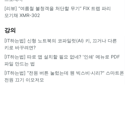
[리뷰] “여름철 불청객을 처단할 무기” FIX 트랩 파리
모기채 XMR-302
강의
[IT하는법] 신형 노트북의 코파일럿(AI) 키, 끄거나 다른
키로 바꾸려면?
[IT하는법] 따로 앱 설치할 필요 없네? '인쇄' 메뉴로 PDF
파일 만드는 법
[IT하는법] "전원 버튼 눌렀는데 웬 빅스비·시리?" 스마트폰
전원 끄기 이모저모