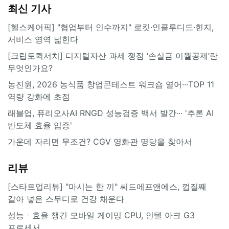
최신 기사
[헬스케어픽] "협업부터 인수까지" 로킷·인클루디드·힌지,
서비스 영역 넓힌다
[크립토퀵서치] 디지털자산 과세 쟁점 ‘손실금 이월공제’란
무엇인가요?
농진원, 2026 농식품 창업콘테스트 워크숍 열어···TOP 11
역량 강화에 초점
래블업, 퓨리오사AI RNGD 성능검증 백서 발간··· '추론 AI
반도체 효율 입증'
가운데 자리면 무조건? CGV 영화관 명당을 찾아서
리뷰
[스타트업리뷰] "마시는 한 끼" 씨드에프앤에스, 껍질째
갈아 넣은 스무디로 건강 채운다
성능ㆍ효율 챙긴 모바일 게이밍 CPU, 인텔 아크 G3
프로세서