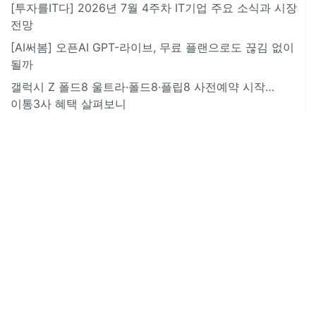
[투자를IT다] 2026년 7월 4주차 IT기업 주요 소식과 시장
전망
[AI써봄] 오픈AI GPT-라이브, 무료 플랜으로도 끊김 없이
될까
갤럭시 Z 폴드8 울트라·폴드8·플립8 사전예약 시작…
이통3사 혜택 살펴보니