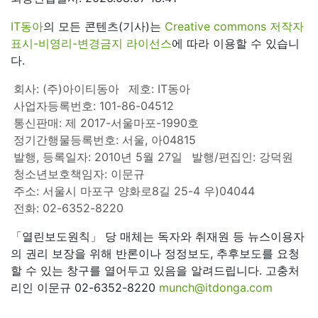
IT동아
의 모든 콘텐츠(기사)는
Creative commons 저작자
표시-비영리-변경금지 라이선스
에 따라 이용할 수 있습니
다.
회사: (주)아이티동아
제호: IT동아
사업자등록번호: 101-86-04512
통신판매: 제 2017-서울마포-1990호
정기간행물등록번호: 서울, 아04815
발행, 등록일자: 2010년 5월 27일
발행/편집인: 강덕원
청소년보호책임자: 이문규
주소: 서울시 마포구 양화로8길 25-4 우)04044
전화: 02-6352-8220
「열린보도원칙」 당 매체는 독자와 취재원 등 뉴스이용자
의 권리 보장을 위해 반론이나 정정보도, 추후보도를 요청
할 수 있는 창구를 열어두고 있음을 알려드립니다. 고충처
리인 이문규 02-6352-8220
munch@itdonga.com