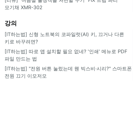
모기채 XMR-302
강의
[IT하는법] 신형 노트북의 코파일럿(AI) 키, 끄거나 다른
키로 바꾸려면?
[IT하는법] 따로 앱 설치할 필요 없네? '인쇄' 메뉴로 PDF
파일 만드는 법
[IT하는법] "전원 버튼 눌렀는데 웬 빅스비·시리?" 스마트폰
전원 끄기 이모저모