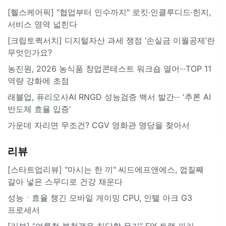
[헬스케어픽] "협업부터 인수까지" 로킷·인클루디드·힌지,
서비스 영역 넓힌다
[크립토퀵서치] 디지털자산 과세 쟁점 ‘손실금 이월공제’란
무엇인가요?
농진원, 2026 농식품 창업콘테스트 워크숍 열어···TOP 11
역량 강화에 초점
래블업, 퓨리오사AI RNGD 성능검증 백서 발간··· '추론 AI
반도체 효율 입증'
가운데 자리면 무조건? CGV 영화관 명당을 찾아서
리뷰
[스타트업리뷰] "마시는 한 끼" 씨드에프앤에스, 껍질째
갈아 넣은 스무디로 건강 채운다
성능ㆍ효율 챙긴 모바일 게이밍 CPU, 인텔 아크 G3
프로세서
[리뷰] “여름철 불청객을 처단할 무기” FIX 트랩 파리