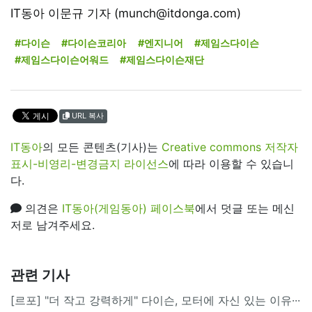
IT동아 이문규 기자 (munch@itdonga.com)
#다이슨
#다이슨코리아
#엔지니어
#제임스다이슨
#제임스다이슨어워드
#제임스다이슨재단
URL 복사
IT동아
의 모든 콘텐츠(기사)는
Creative commons 저작자
표시-비영리-변경금지 라이선스
에 따라 이용할 수 있습니
다.
의견은
IT동아(게임동아) 페이스북
에서 덧글 또는 메신
저로 남겨주세요.
관련 기사
[르포] "더 작고 강력하게" 다이슨, 모터에 자신 있는 이유···