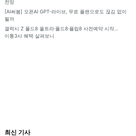
전망
[AI써봄] 오픈AI GPT-라이브, 무료 플랜으로도 끊김 없이
될까
갤럭시 Z 폴드8 울트라·폴드8·플립8 사전예약 시작…
이통3사 혜택 살펴보니
최신 기사