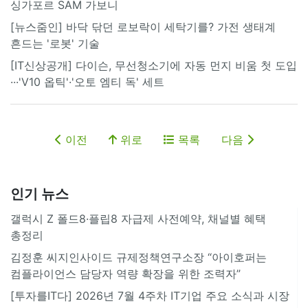
싱가포르 SAM 가보니
[뉴스줌인] 바닥 닦던 로보락이 세탁기를? 가전 생태계
흔드는 '로봇' 기술
[IT신상공개] 다이슨, 무선청소기에 자동 먼지 비움 첫 도입
···'V10 옵틱'·'오토 엠티 독' 세트
이전
위로
목록
다음
인기 뉴스
갤럭시 Z 폴드8·플립8 자급제 사전예약, 채널별 혜택
총정리
김정훈 씨지인사이드 규제정책연구소장 “아이호퍼는
컴플라이언스 담당자 역량 확장을 위한 조력자”
[투자를IT다] 2026년 7월 4주차 IT기업 주요 소식과 시장