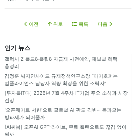
이전
위로
목록
다음
인기 뉴스
갤럭시 Z 폴드8·플립8 자급제 사전예약, 채널별 혜택
총정리
김정훈 씨지인사이드 규제정책연구소장 “아이호퍼는
컴플라이언스 담당자 역량 확장을 위한 조력자”
[투자를IT다] 2026년 7월 4주차 IT기업 주요 소식과 시장
전망
'오픈웨이트 서한'으로 글로벌 AI 판도 격변··· 독파모는
방파제가 되어줄까
[AI써봄] 오픈AI GPT-라이브, 무료 플랜으로도 끊김 없이
될까