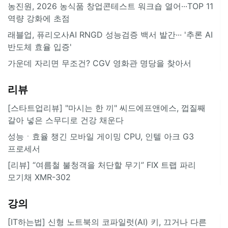
농진원, 2026 농식품 창업콘테스트 워크숍 열어···TOP 11
역량 강화에 초점
래블업, 퓨리오사AI RNGD 성능검증 백서 발간··· '추론 AI
반도체 효율 입증'
가운데 자리면 무조건? CGV 영화관 명당을 찾아서
리뷰
[스타트업리뷰] "마시는 한 끼" 씨드에프앤에스, 껍질째
갈아 넣은 스무디로 건강 채운다
성능ㆍ효율 챙긴 모바일 게이밍 CPU, 인텔 아크 G3
프로세서
[리뷰] “여름철 불청객을 처단할 무기” FIX 트랩 파리
모기채 XMR-302
강의
[IT하는법] 신형 노트북의 코파일럿(AI) 키, 끄거나 다른