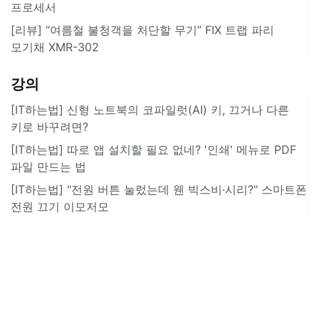
프로세서
[리뷰] “여름철 불청객을 처단할 무기” FIX 트랩 파리
모기채 XMR-302
강의
[IT하는법] 신형 노트북의 코파일럿(AI) 키, 끄거나 다른
키로 바꾸려면?
[IT하는법] 따로 앱 설치할 필요 없네? '인쇄' 메뉴로 PDF
파일 만드는 법
[IT하는법] "전원 버튼 눌렀는데 웬 빅스비·시리?" 스마트폰
전원 끄기 이모저모