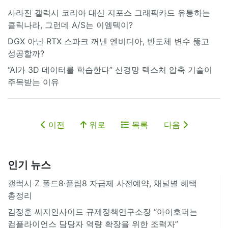
사라진 갤럭시 코리아 대신 지포스 그래픽카드 유통하는
클릭나라, 그런데 A/S는 이엠텍이?
DGX 아닌 RTX 스파크 꺼낸 엔비디아, 반도체 변수 뚫고
성공할까?
“AI가 3D 데이터를 학습한다” 신경망 텍스처 압축 기술이
주목받는 이유
이전
위로
목록
다음
인기 뉴스
갤럭시 Z 폴드8·플립8 자급제 사전예약, 채널별 혜택
총정리
김정훈 씨지인사이드 규제정책연구소장 “아이호퍼는
컴플라이언스 담당자 역량 확장을 위한 조력자”