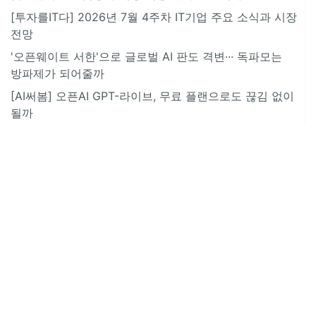
[투자를IT다] 2026년 7월 4주차 IT기업 주요 소식과 시장
전망
'오픈웨이트 서한'으로 글로벌 AI 판도 격변··· 독파모는
방파제가 되어줄까
[AI써봄] 오픈AI GPT-라이브, 무료 플랜으로도 끊김 없이
될까