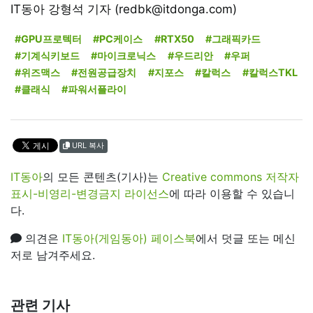
IT동아 강형석 기자 (redbk@itdonga.com)
#GPU프로텍터
#PC케이스
#RTX50
#그래픽카드
#기계식키보드
#마이크로닉스
#우드리안
#우퍼
#위즈맥스
#전원공급장치
#지포스
#칼럭스
#칼럭스TKL
#클래식
#파워서플라이
URL 복사
IT동아
의 모든 콘텐츠(기사)는
Creative commons 저작자
표시-비영리-변경금지 라이선스
에 따라 이용할 수 있습니
다.
의견은
IT동아(게임동아) 페이스북
에서 덧글 또는 메신
저로 남겨주세요.
관련 기사