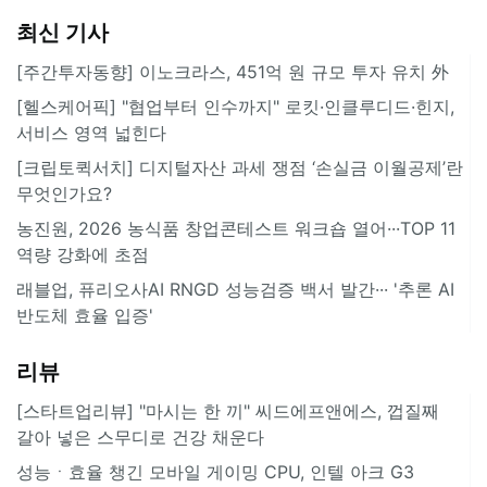
최신 기사
[주간투자동향] 이노크라스, 451억 원 규모 투자 유치 外
[헬스케어픽] "협업부터 인수까지" 로킷·인클루디드·힌지,
서비스 영역 넓힌다
[크립토퀵서치] 디지털자산 과세 쟁점 ‘손실금 이월공제’란
무엇인가요?
농진원, 2026 농식품 창업콘테스트 워크숍 열어···TOP 11
역량 강화에 초점
래블업, 퓨리오사AI RNGD 성능검증 백서 발간··· '추론 AI
반도체 효율 입증'
리뷰
[스타트업리뷰] "마시는 한 끼" 씨드에프앤에스, 껍질째
갈아 넣은 스무디로 건강 채운다
성능ㆍ효율 챙긴 모바일 게이밍 CPU, 인텔 아크 G3