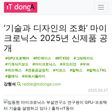
‘기술과 디자인의 조화’ 마이
크로닉스 2025년 신제품 공
개
#GPU프로텍터
#PC케이스
#RTX50
#그래픽카드
#기계식키보드
#마이크로닉스
#우드리안
#우퍼
#위즈맥스
#전원공급장치
#지포스
#칼럭스
#칼럭스TKL
#클래식
#파워서플라이
강형석
redbk@itdonga.com
2025.03.27.