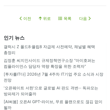
이전
위로
목록
다음
인기 뉴스
갤럭시 Z 폴드8·플립8 자급제 사전예약, 채널별 혜택
총정리
김정훈 씨지인사이드 규제정책연구소장 “아이호퍼는
컴플라이언스 담당자 역량 확장을 위한 조력자”
[투자를IT다] 2026년 7월 4주차 IT기업 주요 소식과 시장
전망
'오픈웨이트 서한'으로 글로벌 AI 판도 격변··· 독파모는
방파제가 되어줄까
[AI써봄] 오픈AI GPT-라이브, 무료 플랜으로도 끊김 없이
될까