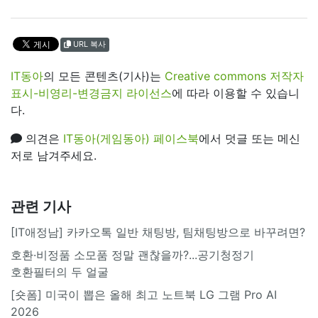
URL 복사
IT동아
의 모든 콘텐츠(기사)는
Creative commons 저작자
표시-비영리-변경금지 라이선스
에 따라 이용할 수 있습니
다.
의견은
IT동아(게임동아) 페이스북
에서 덧글 또는 메신
저로 남겨주세요.
관련 기사
[IT애정남] 카카오톡 일반 채팅방, 팀채팅방으로 바꾸려면?
호환·비정품 소모품 정말 괜찮을까?...공기청정기
호환필터의 두 얼굴
[숏폼] 미국이 뽑은 올해 최고 노트북 LG 그램 Pro AI
2026