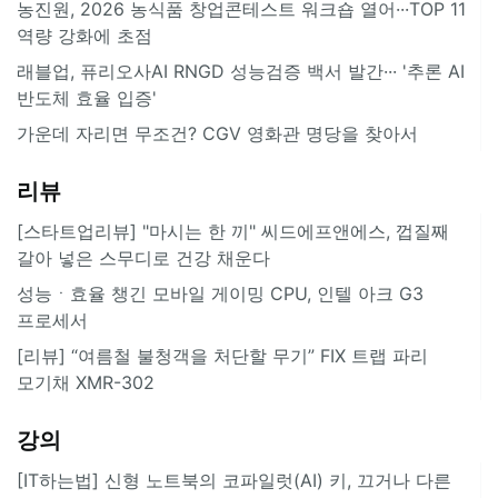
농진원, 2026 농식품 창업콘테스트 워크숍 열어···TOP 11
역량 강화에 초점
래블업, 퓨리오사AI RNGD 성능검증 백서 발간··· '추론 AI
반도체 효율 입증'
가운데 자리면 무조건? CGV 영화관 명당을 찾아서
리뷰
[스타트업리뷰] "마시는 한 끼" 씨드에프앤에스, 껍질째
갈아 넣은 스무디로 건강 채운다
성능ㆍ효율 챙긴 모바일 게이밍 CPU, 인텔 아크 G3
프로세서
[리뷰] “여름철 불청객을 처단할 무기” FIX 트랩 파리
모기채 XMR-302
강의
[IT하는법] 신형 노트북의 코파일럿(AI) 키, 끄거나 다른