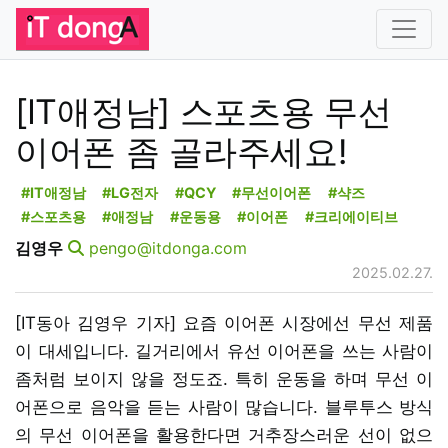
[IT애정남] 스포츠용 무선
이어폰 좀 골라주세요!
#IT애정남
#LG전자
#QCY
#무선이어폰
#샥즈
#스포츠용
#애정남
#운동용
#이어폰
#크리에이티브
김영우
pengo@itdonga.com
2025.02.27.
[IT동아 김영우 기자] 요즘 이어폰 시장에선 무선 제품
이 대세입니다. 길거리에서 유선 이어폰을 쓰는 사람이
좀처럼 보이지 않을 정도죠. 특히 운동을 하며 무선 이
어폰으로 음악을 듣는 사람이 많습니다. 블루투스 방식
의 무선 이어폰을 활용한다면 거추장스러운 선이 없으