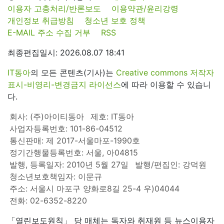
이용자 고충처리/반론보도
이용약관/윤리강령
개인정보 취급방침
청소년 보호 정책
E-MAIL 주소 수집 거부
RSS
최종편집일시: 2026.08.07 18:41
IT동아
의 모든 콘텐츠(기사)는
Creative commons 저작자
표시-비영리-변경금지 라이선스
에 따라 이용할 수 있습니
다.
회사: (주)아이티동아
제호: IT동아
사업자등록번호: 101-86-04512
통신판매: 제 2017-서울마포-1990호
정기간행물등록번호: 서울, 아04815
발행, 등록일자: 2010년 5월 27일
발행/편집인: 강덕원
청소년보호책임자: 이문규
주소: 서울시 마포구 양화로8길 25-4 우)04044
전화: 02-6352-8220
「열린보도원칙」 당 매체는 독자와 취재원 등 뉴스이용자