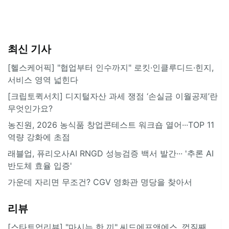
최신 기사
[헬스케어픽] "협업부터 인수까지" 로킷·인클루디드·힌지,
서비스 영역 넓힌다
[크립토퀵서치] 디지털자산 과세 쟁점 ‘손실금 이월공제’란
무엇인가요?
농진원, 2026 농식품 창업콘테스트 워크숍 열어···TOP 11
역량 강화에 초점
래블업, 퓨리오사AI RNGD 성능검증 백서 발간··· '추론 AI
반도체 효율 입증'
가운데 자리면 무조건? CGV 영화관 명당을 찾아서
리뷰
[스타트업리뷰] "마시는 한 끼" 씨드에프앤에스, 껍질째