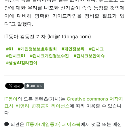
안에 대한 우려를 내포한 신기술이 속속 등장할 것인데
이에 대비해 명확한 가이드라인을 정비할 필요가 있
다”고 말했다.
IT동아 김동진 기자 (kdj@itdonga.com)
#R1
#개인정보보호위원회
#개인정보위
#딥시크
#딥시크R1
#딥시크개인정보수집
#딥시크보안이슈
#생성AI길라잡이
URL 복사
IT동아
의 모든 콘텐츠(기사)는
Creative commons 저작자
표시-비영리-변경금지 라이선스
에 따라 이용할 수 있습니
다.
의견은
IT동아(게임동아) 페이스북
에서 덧글 또는 메신