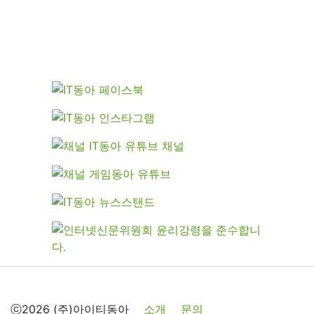
ⓒ2026 (주)아이티동아
소개
문의