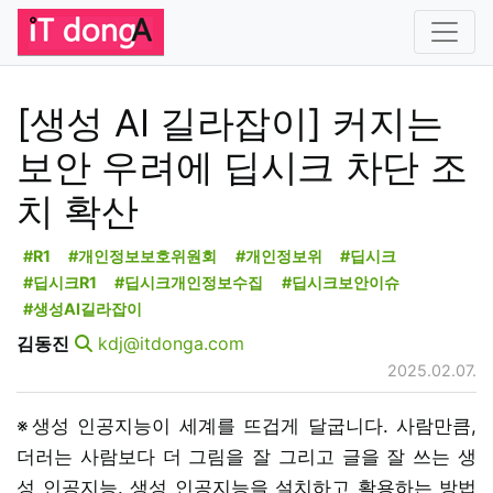
[생성 AI 길라잡이] 커지는
보안 우려에 딥시크 차단 조
치 확산
#R1
#개인정보보호위원회
#개인정보위
#딥시크
#딥시크R1
#딥시크개인정보수집
#딥시크보안이슈
#생성AI길라잡이
김동진
kdj@itdonga.com
2025.02.07.
※생성 인공지능이 세계를 뜨겁게 달굽니다. 사람만큼,
더러는 사람보다 더 그림을 잘 그리고 글을 잘 쓰는 생
성 인공지능. 생성 인공지능을 설치하고 활용하는 방법