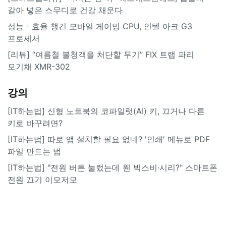
갈아 넣은 스무디로 건강 채운다
성능ㆍ효율 챙긴 모바일 게이밍 CPU, 인텔 아크 G3
프로세서
[리뷰] “여름철 불청객을 처단할 무기” FIX 트랩 파리
모기채 XMR-302
강의
[IT하는법] 신형 노트북의 코파일럿(AI) 키, 끄거나 다른
키로 바꾸려면?
[IT하는법] 따로 앱 설치할 필요 없네? '인쇄' 메뉴로 PDF
파일 만드는 법
[IT하는법] "전원 버튼 눌렀는데 웬 빅스비·시리?" 스마트폰
전원 끄기 이모저모