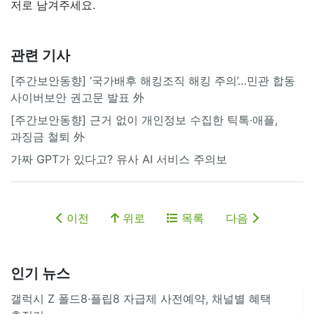
저로 남겨주세요.
관련 기사
[주간보안동향] ‘국가배후 해킹조직 해킹 주의’…민관 합동
사이버보안 권고문 발표 外
[주간보안동향] 근거 없이 개인정보 수집한 틱톡·애플,
과징금 철퇴 外
가짜 GPT가 있다고? 유사 AI 서비스 주의보
이전
위로
목록
다음
인기 뉴스
갤럭시 Z 폴드8·플립8 자급제 사전예약, 채널별 혜택