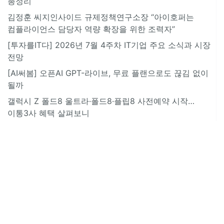
총정리
김정훈 씨지인사이드 규제정책연구소장 “아이호퍼는
컴플라이언스 담당자 역량 확장을 위한 조력자”
[투자를IT다] 2026년 7월 4주차 IT기업 주요 소식과 시장
전망
[AI써봄] 오픈AI GPT-라이브, 무료 플랜으로도 끊김 없이
될까
갤럭시 Z 폴드8 울트라·폴드8·플립8 사전예약 시작…
이통3사 혜택 살펴보니