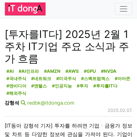
[투자를IT다] 2025년 2월 1
주차 IT기업 주요 소식과 주
가 흐름
#AI
#AI인프라
#AMZN
#AWS
#GPU
#NVDA
#국내주식
#네트워크
#미국주식
#스펙트럼엑스
#아마존
#엔비디아
#엔텔스
#인공지능
#투자
#투자를IT다
#해외주식
강형석
redbk@itdonga.com
2025.02.07.
[IT동아 강형석 기자] 투자를 하려면 기업ㆍ금융가 정보
및 차트 등 다양한 정보에 관심을 가져야 된다. 기업이