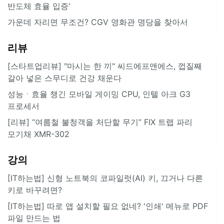
반도체 효율 입증'
가운데 자리면 무조건? CGV 영화관 명당을 찾아서
리뷰
[스타트업리뷰] "마시는 한 끼" 씨드에프앤에스, 껍질째
갈아 넣은 스무디로 건강 채운다
성능ㆍ효율 챙긴 모바일 게이밍 CPU, 인텔 아크 G3
프로세서
[리뷰] “여름철 불청객을 처단할 무기” FIX 트랩 파리
모기채 XMR-302
강의
[IT하는법] 신형 노트북의 코파일럿(AI) 키, 끄거나 다른
키로 바꾸려면?
[IT하는법] 따로 앱 설치할 필요 없네? '인쇄' 메뉴로 PDF
파일 만드는 법