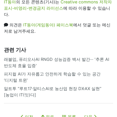
IT동아
의 모든 콘텐츠(기사)는
Creative commons 저작자
표시-비영리-변경금지 라이선스
에 따라 이용할 수 있습니
다.
의견은
IT동아(게임동아) 페이스북
에서 덧글 또는 메신
저로 남겨주세요.
관련 기사
래블업, 퓨리오사AI RNGD 성능검증 백서 발간··· '추론 AI
반도체 효율 입증'
피지컬 AI가 자유롭고 안전하게 학습할 수 있는 공간
‘디지털 트윈’
알트투 “루트17·알티스AI로 농산업 현장 DX·AX 실현”
[농업이 IT(잇)다]
이전
위로
목록
다음