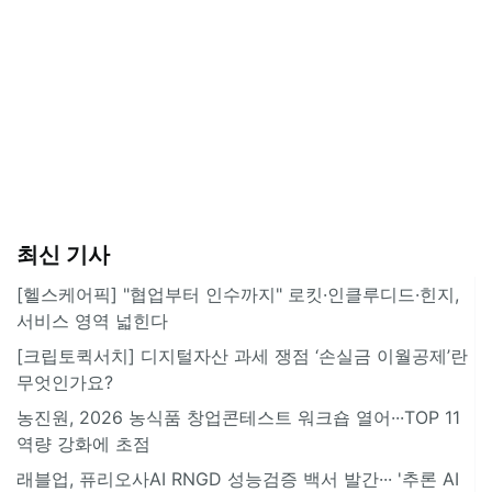
최신 기사
[헬스케어픽] "협업부터 인수까지" 로킷·인클루디드·힌지,
서비스 영역 넓힌다
[크립토퀵서치] 디지털자산 과세 쟁점 ‘손실금 이월공제’란
무엇인가요?
농진원, 2026 농식품 창업콘테스트 워크숍 열어···TOP 11
역량 강화에 초점
래블업, 퓨리오사AI RNGD 성능검증 백서 발간··· '추론 AI