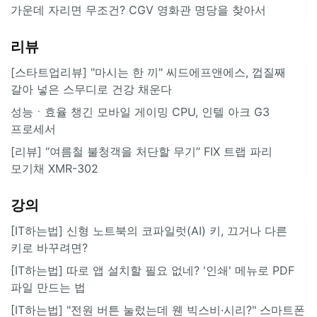
가운데 자리면 무조건? CGV 영화관 명당을 찾아서
리뷰
[스타트업리뷰] "마시는 한 끼" 씨드에프앤에스, 껍질째
갈아 넣은 스무디로 건강 채운다
성능ㆍ효율 챙긴 모바일 게이밍 CPU, 인텔 아크 G3
프로세서
[리뷰] “여름철 불청객을 처단할 무기” FIX 트랩 파리
모기채 XMR-302
강의
[IT하는법] 신형 노트북의 코파일럿(AI) 키, 끄거나 다른
키로 바꾸려면?
[IT하는법] 따로 앱 설치할 필요 없네? '인쇄' 메뉴로 PDF
파일 만드는 법
[IT하는법] "전원 버튼 눌렀는데 웬 빅스비·시리?" 스마트폰