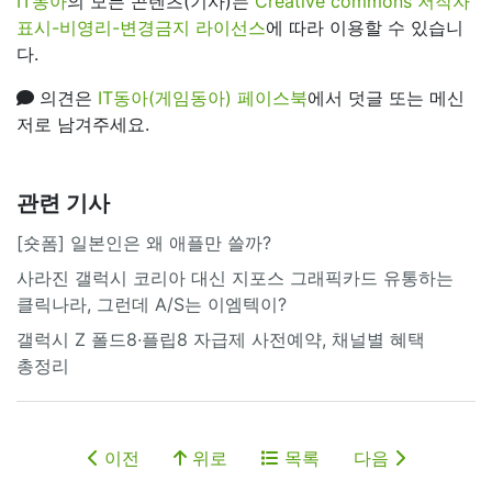
IT동아
의 모든 콘텐츠(기사)는
Creative commons 저작자
표시-비영리-변경금지 라이선스
에 따라 이용할 수 있습니
다.
의견은
IT동아(게임동아) 페이스북
에서 덧글 또는 메신
저로 남겨주세요.
관련 기사
[숏폼] 일본인은 왜 애플만 쓸까?
사라진 갤럭시 코리아 대신 지포스 그래픽카드 유통하는
클릭나라, 그런데 A/S는 이엠텍이?
갤럭시 Z 폴드8·플립8 자급제 사전예약, 채널별 혜택
총정리
이전
위로
목록
다음