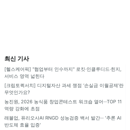
최신 기사
[헬스케어픽] "협업부터 인수까지" 로킷·인클루디드·힌지,
서비스 영역 넓힌다
[크립토퀵서치] 디지털자산 과세 쟁점 ‘손실금 이월공제’란
무엇인가요?
농진원, 2026 농식품 창업콘테스트 워크숍 열어···TOP 11
역량 강화에 초점
래블업, 퓨리오사AI RNGD 성능검증 백서 발간··· '추론 AI
반도체 효율 입증'