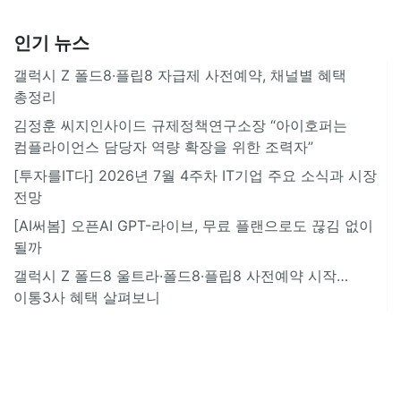
인기 뉴스
갤럭시 Z 폴드8·플립8 자급제 사전예약, 채널별 혜택
총정리
김정훈 씨지인사이드 규제정책연구소장 “아이호퍼는
컴플라이언스 담당자 역량 확장을 위한 조력자”
[투자를IT다] 2026년 7월 4주차 IT기업 주요 소식과 시장
전망
[AI써봄] 오픈AI GPT-라이브, 무료 플랜으로도 끊김 없이
될까
갤럭시 Z 폴드8 울트라·폴드8·플립8 사전예약 시작…
이통3사 혜택 살펴보니